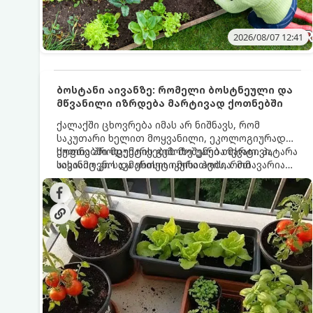
2026/08/07 12:41
ბოსტანი აივანზე: რომელი ბოსტნეული და
მწვანილი იზრდება მარტივად ქოთნებში
ქალაქში ცხოვრება იმას არ ნიშნავს, რომ
საკუთარი ხელით მოყვანილი, ეკოლოგიურად
სუფთა პროდუქტის გემოზე უარი თქვათ. პატარა
ქოთნებში მცენარეების მოშენება მარტივი,
აივანიც კი საკმარისია იმისათვის, რომ
სასიამოვნო და ესთეტიკური ჰობია. მთავარია
მოიწყოთ მინი-ბოსტანი, საიდანაც
იცოდეთ, რომელი კულტურები ეგუებიან
ყოველდღიურად ახალ, არომატულ მწვანილსა
ქოთნის პირობებს ყველაზე კარგად და როგორ
და ბოსტნეულს მოკრეფთ.
მოუაროთ მათ სწორად.