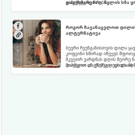
გამოწვევად რჩება.
დაგეხმარებათ, წყლის სმა ყ
როგორ ჩავანაცვლოთ დილის 
ალტერნატივა
ბევრი ჩვენგანისთვის დილა ყა
კოფეინი ხშირად იწვევს შფოთვა
მკვეთრ ვარდნას დღის მეორე ნ
დაიწყოთ და ენერგია დიდხანს შ
მიჰყევით ამ გზამკვლევს და ა
ალტერნატივას გვთავაზობენ.