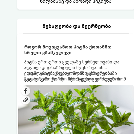
სილამაზე და პირადი ჰიგიენა
მებაღეობა და მეურნეობა
როგორ მოვიყვანოთ პიტნა ქოთანში:
სრული გზამკვლევი
პიტნა ერთ-ერთი ყველაზე სურნელოვანი და
ადვილად გასაზრდელი მცენარეა. ის
იდეალურად ეგუება ქოთანში ცხოვრებას,
ქოთნის პიტნა მთელი წლის განმავლობაში
მეტიც, გამოცდილი მებაღეები გვირჩევენ, რომ
გაგახარებთ ნორჩი, არომატული ფოთლებით
პიტნა მხოლოდ ქოთანში მოვიყვანოთ, რადგან
ჩაის, ლიმონათისა თუ კერძებისთვის.
ღია გრუნტში (ბაღში) დარგვისას ის ფესვებით
ძალიან სწრაფად ვრცელდება და სხვა
მცენარეებს ავიწროებს.