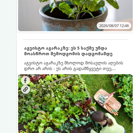
2026/08/07 12:46
აგვისტო აგარაკზე: ეს 5 საქმე უნდა
მოასწროთ შემოდგომის დადგომამდე
აგვისტო აგარაკზე მხოლოდ მოსავლის აღების
დრო არ არის - ეს არის გადამწყვეტი თვე,
როდესაც საფუძველი ეყრება მომავალი წლის
მოსავალს და ბაღი მზადდება შემოდგომა-
ზამთრის სეზონისთვის. იმისათვის, რომ
ნიადაგმა ენერგია აღიდგინოს, ხოლო
მცენარეებმა ზამთარს გაუძლონ, აგვისტოს
ბოლომდე 5 მნიშვნელოვანი საქმის გაკეთება
უნდა მოასწროთ: