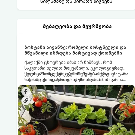
სილამაზე და პირადი ჰიგიენა
მებაღეობა და მეურნეობა
ბოსტანი აივანზე: რომელი ბოსტნეული და
მწვანილი იზრდება მარტივად ქოთნებში
ქალაქში ცხოვრება იმას არ ნიშნავს, რომ
საკუთარი ხელით მოყვანილი, ეკოლოგიურად
სუფთა პროდუქტის გემოზე უარი თქვათ. პატარა
ქოთნებში მცენარეების მოშენება მარტივი,
აივანიც კი საკმარისია იმისათვის, რომ
სასიამოვნო და ესთეტიკური ჰობია. მთავარია
მოიწყოთ მინი-ბოსტანი, საიდანაც
იცოდეთ, რომელი კულტურები ეგუებიან
ყოველდღიურად ახალ, არომატულ მწვანილსა
ქოთნის პირობებს ყველაზე კარგად და როგორ
და ბოსტნეულს მოკრეფთ.
მოუაროთ მათ სწორად.