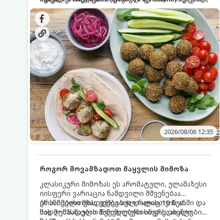
სალათებთან ერთად ან ტახინის (სესამის)
იდეალურად შეინარჩუნოს და არ დაიშალოს.
დრო: 10–15 წუთი ულუფა: 20–24 ცალი ბურთულა
სოუსთან მირთმევისთვის.
(4–6 პორცია)
2026/08/06 12:35
როგორ მოვამზადოთ მაყვლის მიმოზა
კლასიკური მიმოზას ეს არომატული, ულამაზესი
იისფერი ვარიაცია ნამდვილი მშვენებაა
ბრანჩებისთვის, უქმეების დილისთვის ან
ეს სასმელი მზადდება სულ რაღაც 10 წუთში და
სადღესასწაულო წვეულებებისთვის. ახალი
მის მომზადებას მინიმალური ინგრედიენტები