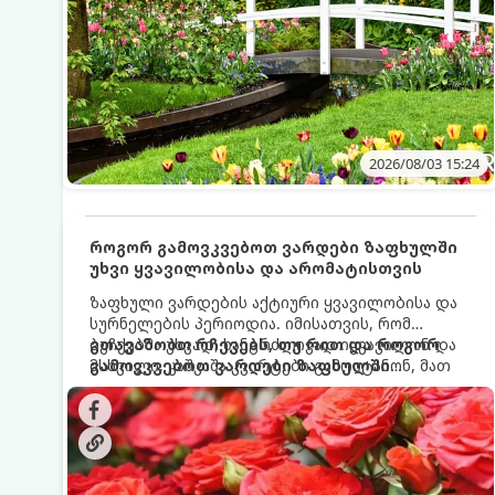
2026/08/03 15:24
როგორ გამოვკვებოთ ვარდები ზაფხულში
უხვი ყვავილობისა და არომატისთვის
ზაფხული ვარდების აქტიური ყვავილობისა და
სურნელების პერიოდია. იმისათვის, რომ
ბუჩქებმა უხვად, ხანგრძლივად იყვავილონ და
გთავაზობთ რჩევებს, თუ რით და როგორ
მსხვილი, კაშკაშა კვირტები გამოიტანონ, მათ
გამოვკვებოთ ვარდები ზაფხულში
რეგულარული და სწორი გამოკვება
საუკეთესო შედეგის მისაღწევად:
სჭირდებათ. ზაფხულის პერიოდში მცენარის
მოთხოვნილებები იცვლება, ამიტომ
მნიშვნელოვანია ვიცოდეთ, რომელი სასუქები
გამოიყენება ამ დროს.