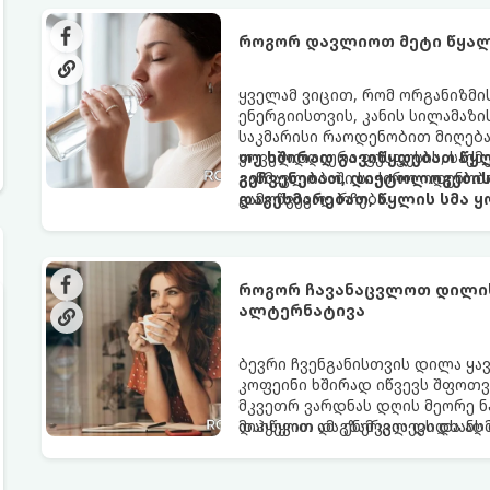
როგორ დავლიოთ მეტი წყალ
ყველამ ვიცით, რომ ორგანიზმ
ენერგიისთვის, კანის სილამაზ
საკმარისი რაოდენობით მიღება
ყოველდღიური ფუსფუსის, საქმე
თუ ხშირად გავიწყდებათ წყლ
განმავლობაში საჭირო ოდენობ
გეჩვენებათ, დიეტოლოგების 
გამოწვევად რჩება.
დაგეხმარებათ, წყლის სმა ყ
როგორ ჩავანაცვლოთ დილის 
ალტერნატივა
ბევრი ჩვენგანისთვის დილა ყა
კოფეინი ხშირად იწვევს შფოთვა
მკვეთრ ვარდნას დღის მეორე ნ
დაიწყოთ და ენერგია დიდხანს შ
მიჰყევით ამ გზამკვლევს და ა
ალტერნატივას გვთავაზობენ.