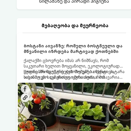
სილამაზე და პირადი ჰიგიენა
მებაღეობა და მეურნეობა
ბოსტანი აივანზე: რომელი ბოსტნეული და
მწვანილი იზრდება მარტივად ქოთნებში
ქალაქში ცხოვრება იმას არ ნიშნავს, რომ
საკუთარი ხელით მოყვანილი, ეკოლოგიურად
სუფთა პროდუქტის გემოზე უარი თქვათ. პატარა
ქოთნებში მცენარეების მოშენება მარტივი,
აივანიც კი საკმარისია იმისათვის, რომ
სასიამოვნო და ესთეტიკური ჰობია. მთავარია
მოიწყოთ მინი-ბოსტანი, საიდანაც
იცოდეთ, რომელი კულტურები ეგუებიან
ყოველდღიურად ახალ, არომატულ მწვანილსა
ქოთნის პირობებს ყველაზე კარგად და როგორ
და ბოსტნეულს მოკრეფთ.
მოუაროთ მათ სწორად.