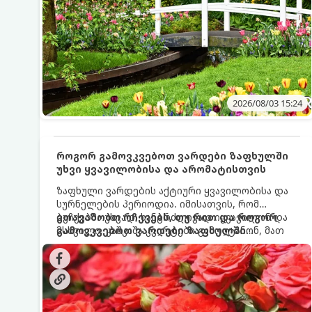
2026/08/03 15:24
როგორ გამოვკვებოთ ვარდები ზაფხულში
უხვი ყვავილობისა და არომატისთვის
ზაფხული ვარდების აქტიური ყვავილობისა და
სურნელების პერიოდია. იმისათვის, რომ
ბუჩქებმა უხვად, ხანგრძლივად იყვავილონ და
გთავაზობთ რჩევებს, თუ რით და როგორ
მსხვილი, კაშკაშა კვირტები გამოიტანონ, მათ
გამოვკვებოთ ვარდები ზაფხულში
რეგულარული და სწორი გამოკვება
საუკეთესო შედეგის მისაღწევად:
სჭირდებათ. ზაფხულის პერიოდში მცენარის
მოთხოვნილებები იცვლება, ამიტომ
მნიშვნელოვანია ვიცოდეთ, რომელი სასუქები
გამოიყენება ამ დროს.