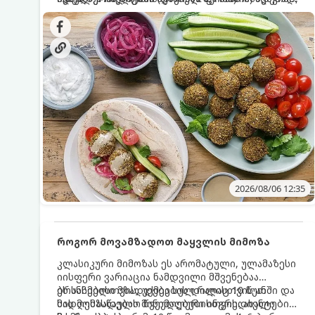
სალათებთან ერთად ან ტახინის (სესამის)
იდეალურად შეინარჩუნოს და არ დაიშალოს.
დრო: 10–15 წუთი ულუფა: 20–24 ცალი ბურთულა
სოუსთან მირთმევისთვის.
(4–6 პორცია)
2026/08/06 12:35
როგორ მოვამზადოთ მაყვლის მიმოზა
კლასიკური მიმოზას ეს არომატული, ულამაზესი
იისფერი ვარიაცია ნამდვილი მშვენებაა
ბრანჩებისთვის, უქმეების დილისთვის ან
ეს სასმელი მზადდება სულ რაღაც 10 წუთში და
სადღესასწაულო წვეულებებისთვის. ახალი
მის მომზადებას მინიმალური ინგრედიენტები