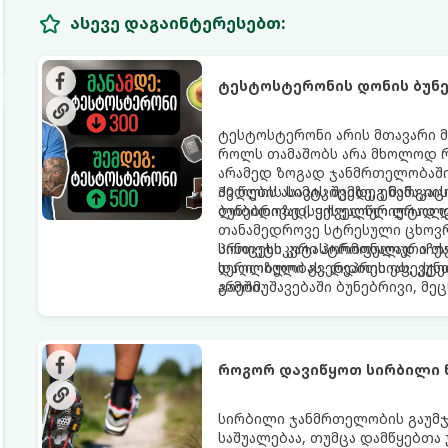
ასევე დაგაინტერესებთ:
ტესტოსტერონის დონის ბუნებ
ტესტოსტერონი არის მთავარი მ
როლს თამაშობს არა მხოლოდ რ
არამედ ზოგად ჯანმრთელობაშიც
ძვლების სიმტკიცეზე, ენერგიის
30 წლის ასაკის შემდეგ მამაკ
ლიბიდოზე (სექსუალურ ლტოლვ
ბუნებრივად, ყოველწლიურად დ
თანამედროვე სტრესული ცხოვრე
პროცესს კატასტროფულად აჩქა
სინთეტიკური ჰორმონალური თე
დაღლილობას, დეპრესიას, კუნთ
სერიოზული გვერდითი ეფექტებ
არეში.
გამომუშავებაში ბუნებრივი, 
წარმოგიდგენთ ტესტოსტერონის
როგორ დავიწყოთ სირბილი 
სირბილი ჯანმრთელობის გაუმჯ
საშუალებაა, თუმცა დამწყებთა