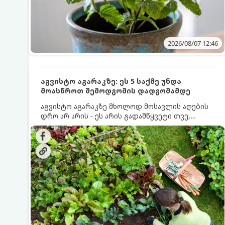
2026/08/07 12:46
აგვისტო აგარაკზე: ეს 5 საქმე უნდა
მოასწროთ შემოდგომის დადგომამდე
აგვისტო აგარაკზე მხოლოდ მოსავლის აღების
დრო არ არის - ეს არის გადამწყვეტი თვე,
როდესაც საფუძველი ეყრება მომავალი წლის
მოსავალს და ბაღი მზადდება შემოდგომა-
ზამთრის სეზონისთვის. იმისათვის, რომ
ნიადაგმა ენერგია აღიდგინოს, ხოლო
მცენარეებმა ზამთარს გაუძლონ, აგვისტოს
ბოლომდე 5 მნიშვნელოვანი საქმის გაკეთება
უნდა მოასწროთ: