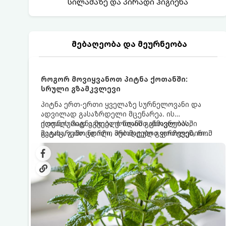
სილამაზე და პირადი ჰიგიენა
მებაღეობა და მეურნეობა
როგორ მოვიყვანოთ პიტნა ქოთანში:
სრული გზამკვლევი
პიტნა ერთ-ერთი ყველაზე სურნელოვანი და
ადვილად გასაზრდელი მცენარეა. ის
იდეალურად ეგუება ქოთანში ცხოვრებას,
ქოთნის პიტნა მთელი წლის განმავლობაში
მეტიც, გამოცდილი მებაღეები გვირჩევენ, რომ
გაგახარებთ ნორჩი, არომატული ფოთლებით
პიტნა მხოლოდ ქოთანში მოვიყვანოთ, რადგან
ჩაის, ლიმონათისა თუ კერძებისთვის.
ღია გრუნტში (ბაღში) დარგვისას ის ფესვებით
ძალიან სწრაფად ვრცელდება და სხვა
მცენარეებს ავიწროებს.