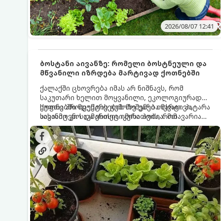
2026/08/07 12:41
ბოსტანი აივანზე: რომელი ბოსტნეული და
მწვანილი იზრდება მარტივად ქოთნებში
ქალაქში ცხოვრება იმას არ ნიშნავს, რომ
საკუთარი ხელით მოყვანილი, ეკოლოგიურად
სუფთა პროდუქტის გემოზე უარი თქვათ. პატარა
ქოთნებში მცენარეების მოშენება მარტივი,
აივანიც კი საკმარისია იმისათვის, რომ
სასიამოვნო და ესთეტიკური ჰობია. მთავარია
მოიწყოთ მინი-ბოსტანი, საიდანაც
იცოდეთ, რომელი კულტურები ეგუებიან
ყოველდღიურად ახალ, არომატულ მწვანილსა
ქოთნის პირობებს ყველაზე კარგად და როგორ
და ბოსტნეულს მოკრეფთ.
მოუაროთ მათ სწორად.