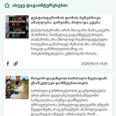
ასევე დაგაინტერესებთ:
ტესტოსტერონის დონის ბუნებრივი
ამაღლება: ვარჯიში, ძილი და კვება
ტესტოსტერონი არის მთავარი მამაკაცური
ჰორმონი, რომელიც გადამწყვეტ როლს
თამაშობს არა მხოლოდ რეპროდუქციული
სისტემის გამართულ მუშაობაში, არამედ
ზოგად ჯანმრთელობაშიც. ის
პასუხისმგებელია კუნთოვანი მასის
ზრდაზე, ძვლების სიმტკიცეზე, ენერგიის
30 წლის ასაკის შემდეგ მამაკაცის
დონეზე, გუნება-განწყობაზე,
ორგანიზმში ტესტოსტერონის დონე
2026/06/16 14:26
მეტაბოლიზმსა და ლიბიდოზე (სექსუალურ
ბუნებრივად, ყოველწლიურად
ლტოლვაზე).
დაახლოებით 1%-ით იკლებს. თუმცა,
თანამედროვე სტრესული ცხოვრების წესი,
როგორ დავიწყოთ სირბილი ნულიდან:
არასწორი კვება და უმოძრაობა ამ პროცესს
გზამკვლევი დამწყებთათვის
კატასტროფულად აჩქარებს. დაბალი
სინთეტიკური ჰორმონალური თერაპიის
ტესტოსტერონი იწვევს მუდმივ
დაწყებამდე, რომელსაც ხშირად
სირბილი ჯანმრთელობის გაუმჯობესების
დაღლილობას, დეპრესიას, კუნთების
სერიოზული გვერდითი ეფექტები აქვს,
ერთ-ერთი ყველაზე ხელმისაწვდომი
განლევასა და ცხიმის დაგროვებას მუცლის
უმჯობესია ორგანიზმს ტესტოსტერონის
საშუალებაა, თუმცა დამწყებთა
არეში.
გამომუშავებაში ბუნებრივი, მეცნიერულად
უმრავლესობა პირველივე დღეებში უშვებს
დადასტურებული გზებით დაეხმაროთ.
შეცდომებს, რაც ტრავმებს ან მოტივაციის
წარმოგიდგენთ ტესტოსტერონის
დაკარგვას იწვევს. იმისათვის, რომ