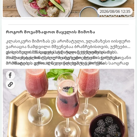
2026/08/06 12:35
როგორ მოვამზადოთ მაყვლის მიმოზა
კლასიკური მიმოზას ეს არომატული, ულამაზესი იისფერი
ვარიაცია ნამდვილი მშვენებაა ბრანჩებისთვის, უქმეების
დილისთვის ან სადღესასწაულო წვეულებებისთვის.
ეს სასმელი მზადდება სულ რაღაც 10 წუთში და მის
ახალი მაყვლის ტკბილ-მჟავე გემო, ლაიმის ციტრუსოვანი
მომზადებას მინიმალური ინგრედიენტები სჭირდება.
არომატი და ცქრიალა ღვინის ბუშტუკები ქმნის საოცრად
მომზადების დრო: 10 წუთი ულუფა: 4–6 პორცია
დახვეწილ და მაგრილებელ კოქტეილს.