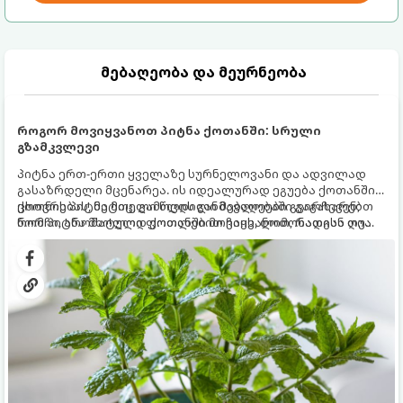
მებაღეობა და მეურნეობა
როგორ მოვიყვანოთ პიტნა ქოთანში: სრული
გზამკვლევი
პიტნა ერთ-ერთი ყველაზე სურნელოვანი და ადვილად
გასაზრდელი მცენარეა. ის იდეალურად ეგუება ქოთანში
ცხოვრებას, მეტიც, გამოცდილი მებაღეები გვირჩევენ,
ქოთნის პიტნა მთელი წლის განმავლობაში გაგახარებთ
რომ პიტნა მხოლოდ ქოთანში მოვიყვანოთ, რადგან ღია
ნორჩი, არომატული ფოთლებით ჩაის, ლიმონათისა თუ
გრუნტში (ბაღში) დარგვისას ის ფესვებით ძალიან
კერძებისთვის.
სწრაფად ვრცელდება და სხვა მცენარეებს ავიწროებს.