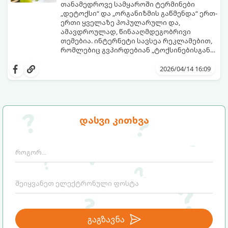
თანამედროვე სამყაროში ტერმინები
„დეტოქსი“ და „ორგანიზმის გაწმენდა“ ერთ-
ერთი ყველაზე პოპულარული და,
ამავდროულად, წინააღმდეგობრივი
თემებია. ინტერნეტი სავსეა რეკლამებით,
რომლებიც გვპირდებიან „ტოქსინებისგან
გათავისუფლებას“ სხვადასხვა ჩაის,
წვენების ან მკაცრი დიეტების მეშვეობით.
2026/04/14 16:09
თუმცა, სანამ ამ გზას დაადგებით,
მნიშვნელოვანია გავიგოთ, რა იმალება ამ
სიტყვების მიღმა, რამდენად რეალურია
მათი ეფექტი და რას ფიქრობს ამაზე
თანამედროვე მედიცინა.
დასვი კითხვა
გაგზავნა