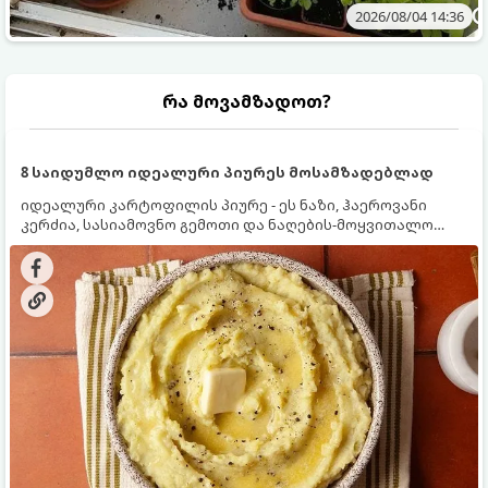
2026/08/04 14:36
რა მოვამზადოთ?
8 საიდუმლო იდეალური პიურეს მოსამზადებლად
იდეალური კარტოფილის პიურე - ეს ნაზი, ჰაეროვანი
კერძია, სასიამოვნო გემოთი და ნაღების-მოყვითალო
ფერით. მისი მომზადება ძალიან მარტივია, მაგრამ
არსებობს რამდენიმე საიდუმლო, რომლებიც უნდა
იცოდეთ, რომ პიურე იდეალურად გემრიელი გამოვიდეს.