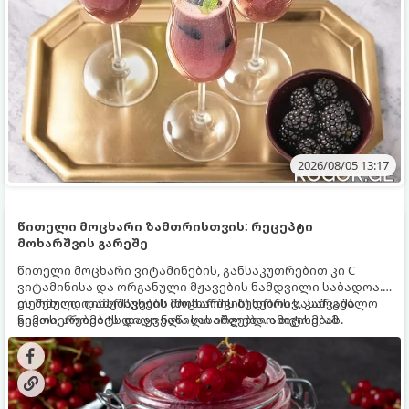
2026/08/05 13:17
წითელი მოცხარი ზამთრისთვის: რეცეპტი
მოხარშვის გარეშე
წითელი მოცხარი ვიტამინების, განსაკუთრებით კი C
ვიტამინისა და ორგანული მჟავების ნამდვილი საბადოა.
თერმული დამუშავების (მოხარშვის) დროს სასარგებლო
ეს მეთოდი ინარჩუნებს მოცხარის ბუნებრივ, კაშკაშა
ნივთიერებების დიდი ნაწილი იშლება. ამიტომ, ამ
გემოს, არომატს და ყველა სასარგებლო თვისებას.
კენკრის ზამთრისთვის შესანახად საუკეთესო გზა
„ცოცხალი ჯემის“ მომზადებაა - მოხარშვის გარეშე.