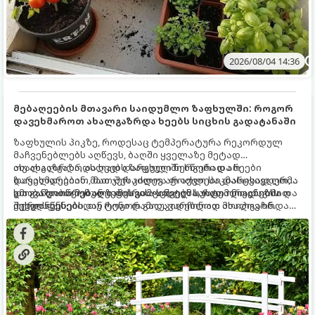
2026/08/04 14:36
მებაღეების მთავარი საიდუმლო ზაფხულში: როგორ
დავეხმაროთ ახალგაზრდა ხეებს სიცხის გადატანაში
ზაფხულის პიკზე, როდესაც ტემპერატურა რეკორდულ
მაჩვენებლებს აღწევს, ბაღში ყველაზე მეტად
ახალგაზრდა, ახლად დარგული ნერგები და ხეები
თუ ახალგაზრდა ხეებს ზაფხულში სწორად არ
ზარალდებიან. მათ ჯერ კიდევ არ აქვთ საკმარისად ღრმა
დავეხმარებით, მათ შესაძლოა ფოთლები დასცვივდეთ,
და განვითარებული ფესვთა სისტემა, რათა ნიადაგის
ხმობა დაიწყონ ან ზამთრის ყინვებს სუსტი ორგანიზმით
გთავაზობთ მებაღეების გამოცდილ საიდუმლოებებსა და
ქვედა ფენებიდან ტენი დამოუკიდებლად მოიპოვონ.
შეხვდნენ.
ოქროს წესებს, თუ როგორ გადავარჩინოთ ახალგაზრდა
ხეები ზაფხულის სიცხეში: