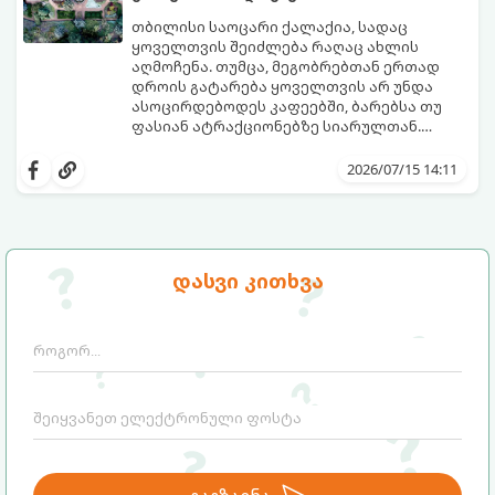
თბილისი საოცარი ქალაქია, სადაც
ყოველთვის შეიძლება რაღაც ახლის
აღმოჩენა. თუმცა, მეგობრებთან ერთად
დროის გატარება ყოველთვის არ უნდა
ასოცირდებოდეს კაფეებში, ბარებსა თუ
ფასიან ატრაქციონებზე სიარულთან.
ხანდახან საუკეთესო მოგონებები
თუ გსურთ ბიუჯეტის დაზოგვა, სუფთა
სრულიად უფასო, ღია და ესთეტიკურ
ჰაერზე გასეირნება, საინტერესო
2026/07/15 14:11
სივრცეებში იქმნება.
ლოკაციების დათვალიერება ან უბრალოდ
მყუდროდ პიკნიკის მოწყობა, გთავაზობთ 6
საუკეთესო უფასო ადგილს თბილისში,
სადაც მეგობრებთან ერთად დროს
შესანიშნავად გაატარებთ.
დასვი კითხვა