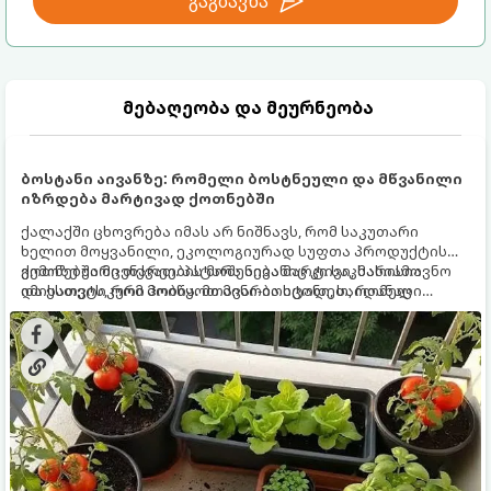
გაგზავნა
მებაღეობა და მეურნეობა
ბოსტანი აივანზე: რომელი ბოსტნეული და მწვანილი
იზრდება მარტივად ქოთნებში
ქალაქში ცხოვრება იმას არ ნიშნავს, რომ საკუთარი
ხელით მოყვანილი, ეკოლოგიურად სუფთა პროდუქტის
გემოზე უარი თქვათ. პატარა აივანიც კი საკმარისია
ქოთნებში მცენარეების მოშენება მარტივი, სასიამოვნო
იმისათვის, რომ მოიწყოთ მინი-ბოსტანი, საიდანაც
და ესთეტიკური ჰობია. მთავარია იცოდეთ, რომელი
ყოველდღიურად ახალ, არომატულ მწვანილსა და
კულტურები ეგუებიან ქოთნის პირობებს ყველაზე კარგად
ბოსტნეულს მოკრეფთ.
და როგორ მოუაროთ მათ სწორად.