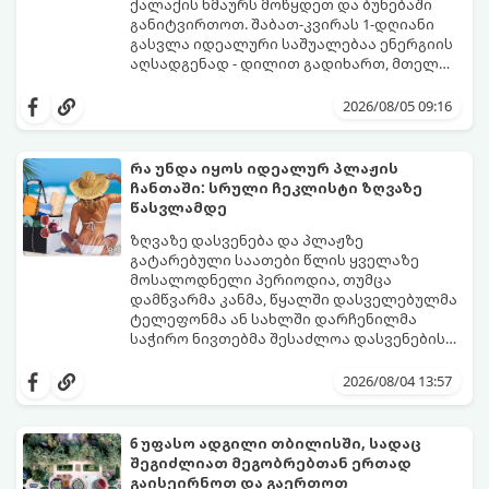
ქალაქის ხმაურს მოწყდეთ და ბუნებაში
განიტვირთოთ. შაბათ-კვირას 1-დღიანი
გასვლა იდეალური საშუალებაა ენერგიის
აღსადგენად - დილით გადიხართ, მთელ
დღეს სუფთა ჰაერზე ატარებთ, საღამოს კი
გთავაზობთ 4 საუკეთესო, ბიუჯეტურ და
უკვე საკუთარ საწოლში გძინავთ.
მარტივ მარშრუტს თბილისიდან,
2026/08/05 09:16
რომლებიც დიდ დროსა და ფინანსებს არ
მოითხოვს.
რა უნდა იყოს იდეალურ პლაჟის
ჩანთაში: სრული ჩეკლისტი ზღვაზე
წასვლამდე
ზღვაზე დასვენება და პლაჟზე
გატარებული საათები წლის ყველაზე
მოსალოდნელი პერიოდია, თუმცა
დამწვარმა კანმა, წყალში დასველებულმა
ტელეფონმა ან სახლში დარჩენილმა
საჭირო ნივთებმა შესაძლოა დასვენების
განწყობა საგრძნობლად გაგიფუჭოთ.
იმისათვის, რომ პლაჟზე თავი სრულიად
კომფორტულად იგრძნოთ და არაფერი
2026/08/04 13:57
გამოგრჩეთ, შევადგინეთ იდეალური
პლაჟის ჩანთის სრული ჩეკლისტი.
6 უფასო ადგილი თბილისში, სადაც
შეგიძლიათ მეგობრებთან ერთად
გაისეირნოთ და გაერთოთ