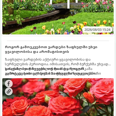
2026/08/03 15:24
როგორ გამოვკვებოთ ვარდები ზაფხულში უხვი
ყვავილობისა და არომატისთვის
ზაფხული ვარდების აქტიური ყვავილობისა და
სურნელების პერიოდია. იმისათვის, რომ ბუჩქებმა უხვად,
ხანგრძლივად იყვავილონ და მსხვილი, კაშკაშა
გთავაზობთ რჩევებს, თუ რით და როგორ
კვირტები გამოიტანონ, მათ რეგულარული და სწორი
გამოვკვებოთ ვარდები ზაფხულში საუკეთესო
გამოკვება სჭირდებათ. ზაფხულის პერიოდში მცენარის
შედეგის მისაღწევად:
მოთხოვნილებები იცვლება, ამიტომ მნიშვნელოვანია
ვიცოდეთ, რომელი სასუქები გამოიყენება ამ დროს.