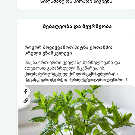
სილამაზე და პირადი ჰიგიენა
მებაღეობა და მეურნეობა
როგორ მოვიყვანოთ პიტნა ქოთანში:
სრული გზამკვლევი
პიტნა ერთ-ერთი ყველაზე სურნელოვანი და
ადვილად გასაზრდელი მცენარეა. ის
იდეალურად ეგუება ქოთანში ცხოვრებას,
ქოთნის პიტნა მთელი წლის განმავლობაში
მეტიც, გამოცდილი მებაღეები გვირჩევენ, რომ
გაგახარებთ ნორჩი, არომატული ფოთლებით
პიტნა მხოლოდ ქოთანში მოვიყვანოთ, რადგან
ჩაის, ლიმონათისა თუ კერძებისთვის.
ღია გრუნტში (ბაღში) დარგვისას ის ფესვებით
ძალიან სწრაფად ვრცელდება და სხვა
მცენარეებს ავიწროებს.