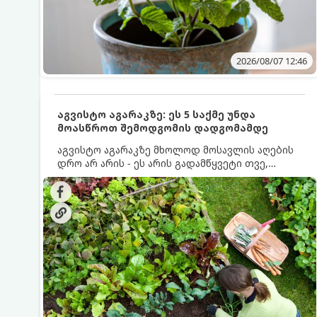
2026/08/07 12:46
აგვისტო აგარაკზე: ეს 5 საქმე უნდა
მოასწროთ შემოდგომის დადგომამდე
აგვისტო აგარაკზე მხოლოდ მოსავლის აღების
დრო არ არის - ეს არის გადამწყვეტი თვე,
როდესაც საფუძველი ეყრება მომავალი წლის
მოსავალს და ბაღი მზადდება შემოდგომა-
ზამთრის სეზონისთვის. იმისათვის, რომ
ნიადაგმა ენერგია აღიდგინოს, ხოლო
მცენარეებმა ზამთარს გაუძლონ, აგვისტოს
ბოლომდე 5 მნიშვნელოვანი საქმის გაკეთება
უნდა მოასწროთ: