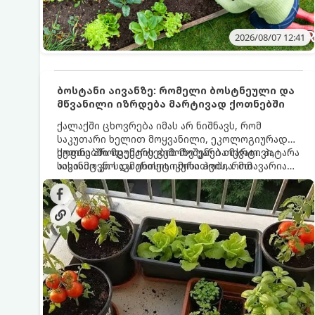
2026/08/07 12:41
ბოსტანი აივანზე: რომელი ბოსტნეული და
მწვანილი იზრდება მარტივად ქოთნებში
ქალაქში ცხოვრება იმას არ ნიშნავს, რომ
საკუთარი ხელით მოყვანილი, ეკოლოგიურად
სუფთა პროდუქტის გემოზე უარი თქვათ. პატარა
ქოთნებში მცენარეების მოშენება მარტივი,
აივანიც კი საკმარისია იმისათვის, რომ
სასიამოვნო და ესთეტიკური ჰობია. მთავარია
მოიწყოთ მინი-ბოსტანი, საიდანაც
იცოდეთ, რომელი კულტურები ეგუებიან
ყოველდღიურად ახალ, არომატულ მწვანილსა
ქოთნის პირობებს ყველაზე კარგად და როგორ
და ბოსტნეულს მოკრეფთ.
მოუაროთ მათ სწორად.