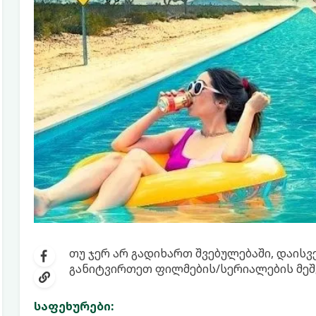
თუ ჯერ არ გადიხართ შვებულებაში, დაის
განიტვირთეთ ფილმების/სერიალების მეშ
საფეხურები: