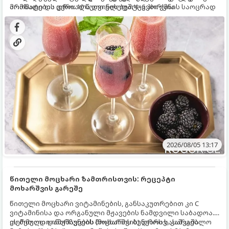
არომატი და ცქრიალა ღვინის ბუშტუკები ქმნის საოცრად
მომზადების დრო: 10 წუთი ულუფა: 4–6 პორცია
დახვეწილ და მაგრილებელ კოქტეილს.
2026/08/05 13:17
წითელი მოცხარი ზამთრისთვის: რეცეპტი
მოხარშვის გარეშე
წითელი მოცხარი ვიტამინების, განსაკუთრებით კი C
ვიტამინისა და ორგანული მჟავების ნამდვილი საბადოა.
თერმული დამუშავების (მოხარშვის) დროს სასარგებლო
ეს მეთოდი ინარჩუნებს მოცხარის ბუნებრივ, კაშკაშა