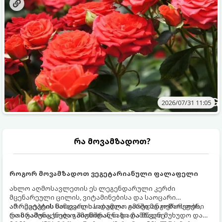
2026/07/31 11:05
რა მოვამზადოთ?
როგორ მოვამზადოთ ვეგეტარიანული ფალაფელი
ახლო აღმოსავლეთის ეს ლეგენდარული კერძი
მცენარეული ცილის, ვიტამინებისა და საოცარი
არომატების ნამდვილი საბადოა. გარედან ოქროსფერი
ამ რეცეპტის მთავარი საიდუმლო იმაში მდგომარეობს,
და ხრაშუნა, ხოლო შიგნიდან ნაზი და მწვანე
რომ გამოიყენება გამომშრალი და ჩამბალი მუხუდო და