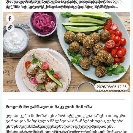
ფალაფელის ბურთულები იდეალურია პიტაში (არაბულ
არა დაკონსერვებული, რათა ბურთულებმა შეწვისას
მომზადების დრო: 20 წუთი (დამატებით მუხუდოს
პურში) ჩასადებად, სალათებთან ერთად ან ტახინის
ფორმა იდეალურად შეინარჩუნოს და არ დაიშალოს.
ჩალბობის დრო: 12-24 საათი) შეწვის დრო: 10–15 წუთი
(სესამის) სოუსთან მირთმევისთვის.
ულუფა: 20–24 ცალი ბურთულა (4–6 პორცია)
2026/08/06 12:35
როგორ მოვამზადოთ მაყვლის მიმოზა
კლასიკური მიმოზას ეს არომატული, ულამაზესი იისფერი
ვარიაცია ნამდვილი მშვენებაა ბრანჩებისთვის, უქმეების
დილისთვის ან სადღესასწაულო წვეულებებისთვის.
ეს სასმელი მზადდება სულ რაღაც 10 წუთში და მის
ახალი მაყვლის ტკბილ-მჟავე გემო, ლაიმის ციტრუსოვანი
მომზადებას მინიმალური ინგრედიენტები სჭირდება.