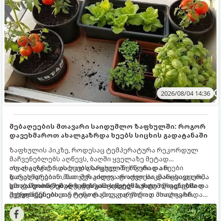
2026/08/04 14:36
მებაღეების მთავარი საიდუმლო ზაფხულში: როგორ
დავეხმაროთ ახალგაზრდა ხეებს სიცხის გადატანაში
ზაფხულის პიკზე, როდესაც ტემპერატურა რეკორდულ
მაჩვენებლებს აღწევს, ბაღში ყველაზე მეტად
ახალგაზრდა, ახლად დარგული ნერგები და ხეები
თუ ახალგაზრდა ხეებს ზაფხულში სწორად არ
ზარალდებიან. მათ ჯერ კიდევ არ აქვთ საკმარისად ღრმა
დავეხმარებით, მათ შესაძლოა ფოთლები დასცვივდეთ,
და განვითარებული ფესვთა სისტემა, რათა ნიადაგის
ხმობა დაიწყონ ან ზამთრის ყინვებს სუსტი ორგანიზმით
გთავაზობთ მებაღეების გამოცდილ საიდუმლოებებსა და
ქვედა ფენებიდან ტენი დამოუკიდებლად მოიპოვონ.
შეხვდნენ.
ოქროს წესებს, თუ როგორ გადავარჩინოთ ახალგაზრდა
ხეები ზაფხულის სიცხეში: