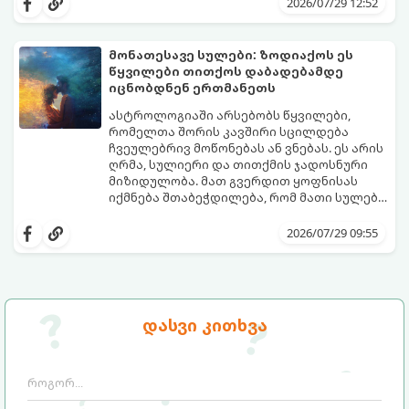
2026/07/29 12:52
უქმდება დიდხანს ნანატრი მოგზაურობები,
ხოლო ადამიანები, რომლებსაც
ახლობლებად ვთვლიდით, უეცრად მიდიან.
აი, 5 აშკარა ნიშანი იმისა, რომ
მონათესავე სულები: ზოდიაქოს ეს
ასეთ მომენტებში ადვილია
მომხდარი მარცხი სასჯელი კი არა,
წყვილები თითქოს დაბადებამდე
სასოწარკვეთილებაში ჩავარდნა. თუმცა
თქვენი დაცვისკენ მიმართული
იცნობდნენ ერთმანეთს
ეზოთერიკასა და ფსიქოლოგიაში ეს
სამყაროს მცდელობაა:
ფენომენი ხშირად სხვანაირად
ასტროლოგიაში არსებობს წყვილები,
განიხილება: როგორც სამყაროს (ან ჩვენი
რომელთა შორის კავშირი სცილდება
არაცნობიერის) ფარული დამცავი
ჩვეულებრივ მოწონებას ან ვნებას. ეს არის
მექანიზმების მუშაობა, რომელთაც
ღრმა, სულიერი და თითქმის ჯადოსნური
რეალური, მაგრამ ჯერ კიდევ უხილავი
მიზიდულობა. მათ გვერდით ყოფნისას
საფრთხისგან შორს მივყავართ.
იქმნება შთაბეჭდილება, რომ მათი სულები
ერთმანეთს ჯერ კიდევ ამ ქვეყნად
გთავაზობთ ზოდიაქოს ნიშნების იმ
მოვლენამდე შეხვდნენ.
იდეალურ წყვილებს, რომლებიც
2026/07/29 09:55
ერთმანეთისთვის ნამდვილ
მონათესავე სულებს წარმოადგენენ:
დასვი კითხვა