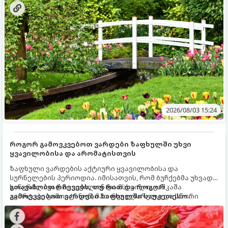
2026/08/03 15:24
როგორ გამოვკვებოთ ვარდები ზაფხულში უხვი
ყვავილობისა და არომატისთვის
ზაფხული ვარდების აქტიური ყვავილობისა და
სურნელების პერიოდია. იმისათვის, რომ ბუჩქებმა უხვად,
ხანგრძლივად იყვავილონ და მსხვილი, კაშკაშა
გთავაზობთ რჩევებს, თუ რით და როგორ
კვირტები გამოიტანონ, მათ რეგულარული და სწორი
გამოვკვებოთ ვარდები ზაფხულში საუკეთესო
გამოკვება სჭირდებათ. ზაფხულის პერიოდში მცენარის
შედეგის მისაღწევად:
მოთხოვნილებები იცვლება, ამიტომ მნიშვნელოვანია
ვიცოდეთ, რომელი სასუქები გამოიყენება ამ დროს.