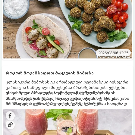
2026/08/06 12:35
როგორ მოვამზადოთ მაყვლის მიმოზა
კლასიკური მიმოზას ეს არომატული, ულამაზესი იისფერი
ვარიაცია ნამდვილი მშვენებაა ბრანჩებისთვის, უქმეების
დილისთვის ან სადღესასწაულო წვეულებებისთვის.
ეს სასმელი მზადდება სულ რაღაც 10 წუთში და მის
ახალი მაყვლის ტკბილ-მჟავე გემო, ლაიმის ციტრუსოვანი
მომზადებას მინიმალური ინგრედიენტები სჭირდება.
არომატი და ცქრიალა ღვინის ბუშტუკები ქმნის საოცრად
მომზადების დრო: 10 წუთი ულუფა: 4–6 პორცია
დახვეწილ და მაგრილებელ კოქტეილს.