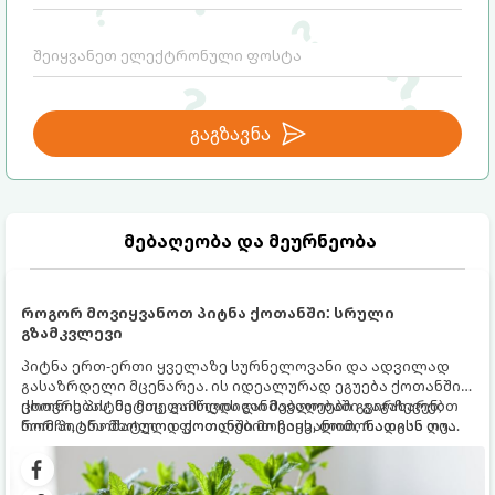
მექანიზმების მუშაობა, რომელთაც
რეალური, მაგრამ ჯერ კიდევ უხილავი
საფრთხისგან შორს მივყავართ.
გაგზავნა
მებაღეობა და მეურნეობა
როგორ მოვიყვანოთ პიტნა ქოთანში: სრული
გზამკვლევი
პიტნა ერთ-ერთი ყველაზე სურნელოვანი და ადვილად
გასაზრდელი მცენარეა. ის იდეალურად ეგუება ქოთანში
ცხოვრებას, მეტიც, გამოცდილი მებაღეები გვირჩევენ,
ქოთნის პიტნა მთელი წლის განმავლობაში გაგახარებთ
რომ პიტნა მხოლოდ ქოთანში მოვიყვანოთ, რადგან ღია
ნორჩი, არომატული ფოთლებით ჩაის, ლიმონათისა თუ
გრუნტში (ბაღში) დარგვისას ის ფესვებით ძალიან
კერძებისთვის.
სწრაფად ვრცელდება და სხვა მცენარეებს ავიწროებს.