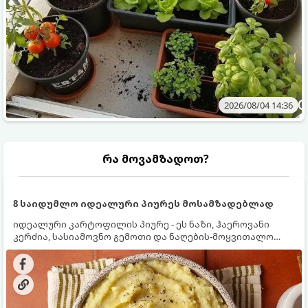
2026/08/04 14:36
რა მოვამზადოთ?
8 საიდუმლო იდეალური პიურეს მოსამზადებლად
იდეალური კარტოფილის პიურე - ეს ნაზი, ჰაეროვანი
კერძია, სასიამოვნო გემოთი და ნაღების-მოყვითალო
ფერით. მისი მომზადება ძალიან მარტივია, მაგრამ
არსებობს რამდენიმე საიდუმლო, რომლებიც უნდა
იცოდეთ, რომ პიურე იდეალურად გემრიელი გამოვიდეს.