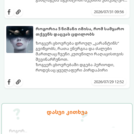
ენერგეტიკულ ნაკადებს, რომლებიც
გაიგეთ, მოხვდით თუ არა იმ იღბლიანთა
ზოდიაქოს 4 ნიშანს ფინანსური წარმატების
შორის, ვისაც აგვისტოში ფინანსური
2026/07/31 09:56
მიღწევასა და შემოსავლების
იღბალი გაუღიმებს:
საგრძნობლად გაზრდაში დაეხმარება.
როგორია 5 ნიშანი იმისა, რომ სამყარო
თქვენს დაცვას ცდილობს
ზოგჯერ ცხოვრება დროულ „კარანტინს“
გვიწყობს, რათა ენერგია და ძალები
მართლაც ჩვენი კუთვნილი რაღაცისთვის
შევინარჩუნოთ.
ზოგჯერ ცხოვრებაში დგება პერიოდი,
როდესაც ყველაფერი პირდაპირი
მნიშვნელობით ხელიდან გვეცლება:
იშლება მნიშვნელოვანი გარიგებები,
2026/07/29 12:52
უქმდება დიდხანს ნანატრი მოგზაურობები,
ხოლო ადამიანები, რომლებსაც
ახლობლებად ვთვლიდით, უეცრად მიდიან.
აი, 5 აშკარა ნიშანი იმისა, რომ
ასეთ მომენტებში ადვილია
მომხდარი მარცხი სასჯელი კი არა,
სასოწარკვეთილებაში ჩავარდნა. თუმცა
თქვენი დაცვისკენ მიმართული
დასვი კითხვა
ეზოთერიკასა და ფსიქოლოგიაში ეს
სამყაროს მცდელობაა:
ფენომენი ხშირად სხვანაირად
განიხილება: როგორც სამყაროს (ან ჩვენი
არაცნობიერის) ფარული დამცავი