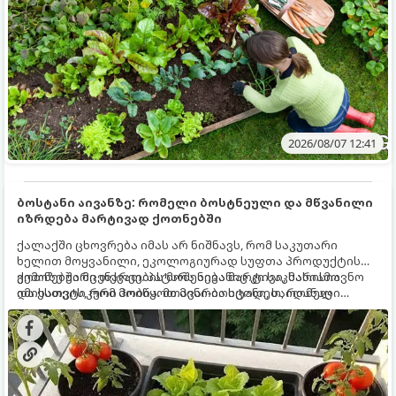
2026/08/07 12:41
ბოსტანი აივანზე: რომელი ბოსტნეული და მწვანილი
იზრდება მარტივად ქოთნებში
ქალაქში ცხოვრება იმას არ ნიშნავს, რომ საკუთარი
ხელით მოყვანილი, ეკოლოგიურად სუფთა პროდუქტის
გემოზე უარი თქვათ. პატარა აივანიც კი საკმარისია
ქოთნებში მცენარეების მოშენება მარტივი, სასიამოვნო
იმისათვის, რომ მოიწყოთ მინი-ბოსტანი, საიდანაც
და ესთეტიკური ჰობია. მთავარია იცოდეთ, რომელი
ყოველდღიურად ახალ, არომატულ მწვანილსა და
კულტურები ეგუებიან ქოთნის პირობებს ყველაზე კარგად
ბოსტნეულს მოკრეფთ.
და როგორ მოუაროთ მათ სწორად.