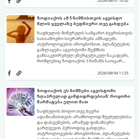
2026/08/07 10:32
სვლას განაგრძობდა. ბევრი მიეჩვია
სტაბილურობისთვის ბრძოლას,
სურვილების გადადებასა და ხარჯების
ზოდიაქოს ამ 5 ნიშნისთვის აგვისტო
მკაცრ კონტროლს. თუმცა, ახლა სიტუაცია
პრობლემები, რომლებიც უსასრულო
წლის ყველაზე ბედნიერი თვე გახდება
თანდათან შეიცვლება.
გეგონათ, უკან დაიხევს, ამასთან ერთად კი
გაჩნდება მეტი ნდობა მომავლის მიმართ.
ზაფხულის მიწურულს სამყარო ბევრისთვის
რთული პერიოდის შემდეგ ეს ნიშნები
სასიამოვნო სიურპრიზებს ამზადებს.
შეძლებენ ამოისუნთქონ და დაინახონ
ასტროლოგების პროგნოზით, პლანეტების
ახალი შესაძლებლობები.
განლაგება აგვისტოში შექმნის
განსაკუთრებულ ენერგეტიკულ ნაკადებს,
რომლებიც ზოდიაქოს 5 ნიშანს საოცარ
იღბალს, ჰარმონიასა და წარმატებას
მათთვის აგვისტო გარდამტეხი და წლის
მოუტანს.
ყველაზე ბედნიერი თვე აღმოჩნდება.
2026/08/04 11:25
გაიგეთ, მოხვდით თუ არა ამ იღბლიანთა
შორის:
ზოდიაქოს ეს ნიშნები აგვისტოში
ზღაპრულად გამდიდრდებიან: როგორი
წარმატება ელით მათ
ზაფხულის ბოლო თვე ბევრი
ადამიანისთვის არამხოლოდ შვებულებისა
და დასვენების, არამედ ფინანსური
გარღვევის პერიოდიც გახდება.
ასტროლოგების პროგნოზით, პლანეტების
განლაგება აგვისტოში შექმნის უნიკალურ