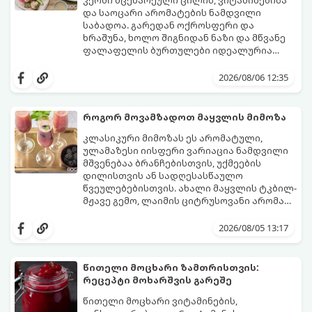
კერძი მცენარეული ცილის, ვიტამინებისა
და საოცარი არომატების ნამდვილი
საბადოა. გარედან ოქროსფერი და
ხრაშუნა, ხოლო შიგნიდან ნაზი და მწვანე
ფალაფელის ბურთულები იდეალურია
პიტაში (არაბულ პურში) ჩასადებად,
ამ რეცეპტის მთავარი საიდუმლო იმაში
სალათებთან ერთად ან ტახინის (სესამის)
მდგომარეობს, რომ გამოიყენება
2026/08/06 12:35
სოუსთან მირთმევისთვის.
გამომშრალი და ჩამბალი მუხუდო და არა
დაკონსერვებული, რათა ბურთულებმა
შეწვისას ფორმა იდეალურად შეინარჩუნოს
როგორ მოვამზადოთ მაყვლის მიმოზა
და არ დაიშალოს.
მომზადების დრო: 20 წუთი (დამატებით
კლასიკური მიმოზას ეს არომატული,
მუხუდოს ჩალბობის დრო: 12-24 საათი)
ულამაზესი იისფერი ვარიაცია ნამდვილი
შეწვის დრო: 10–15 წუთი ულუფა: 20–24 ცალი
მშვენებაა ბრანჩებისთვის, უქმეების
ბურთულა (4–6 პორცია)
დილისთვის ან სადღესასწაულო
წვეულებებისთვის. ახალი მაყვლის ტკბილ-
მჟავე გემო, ლაიმის ციტრუსოვანი არომატი
და ცქრიალა ღვინის ბუშტუკები ქმნის
ეს სასმელი მზადდება სულ რაღაც 10 წუთში
საოცრად დახვეწილ და მაგრილებელ
და მის მომზადებას მინიმალური
2026/08/05 13:17
კოქტეილს.
ინგრედიენტები სჭირდება.
მომზადების დრო: 10 წუთი ულუფა: 4–6
პორცია
წითელი მოცხარი ზამთრისთვის:
რეცეპტი მოხარშვის გარეშე
წითელი მოცხარი ვიტამინების,