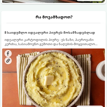
რა მოვამზადოთ?
8 საიდუმლო იდეალური პიურეს მოსამზადებლად
იდეალური კარტოფილის პიურე - ეს ნაზი, ჰაეროვანი
კერძია, სასიამოვნო გემოთი და ნაღების-მოყვითალო
ფერით. მისი მომზადება ძალიან მარტივია, მაგრამ
არსებობს რამდენიმე საიდუმლო, რომლებიც უნდა
იცოდეთ, რომ პიურე იდეალურად გემრიელი გამოვიდეს.