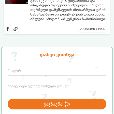
განსაკუთრებით კი C ვიტამინისა და
ორგანული მჟავების ნამდვილი საბადოა.
თერმული დამუშავების (მოხარშვის) დროს
სასარგებლო ნივთიერებების დიდი ნაწილი
იშლება. ამიტომ, ამ კენკრის ზამთრისთვის
შესანახად საუკეთესო გზა „ცოცხალი ჯემის“
ეს მეთოდი ინარჩუნებს მოცხარის
მომზადებაა - მოხარშვის გარეშე.
ბუნებრივ, კაშკაშა გემოს, არომატს და
2026/08/03 15:02
ყველა სასარგებლო თვისებას.
დასვი კითხვა
გაგზავნა