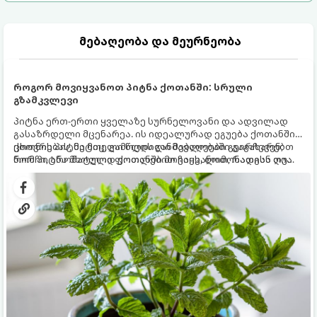
მებაღეობა და მეურნეობა
როგორ მოვიყვანოთ პიტნა ქოთანში: სრული
გზამკვლევი
პიტნა ერთ-ერთი ყველაზე სურნელოვანი და ადვილად
გასაზრდელი მცენარეა. ის იდეალურად ეგუება ქოთანში
ცხოვრებას, მეტიც, გამოცდილი მებაღეები გვირჩევენ,
ქოთნის პიტნა მთელი წლის განმავლობაში გაგახარებთ
რომ პიტნა მხოლოდ ქოთანში მოვიყვანოთ, რადგან ღია
ნორჩი, არომატული ფოთლებით ჩაის, ლიმონათისა თუ
გრუნტში (ბაღში) დარგვისას ის ფესვებით ძალიან
კერძებისთვის.
სწრაფად ვრცელდება და სხვა მცენარეებს ავიწროებს.