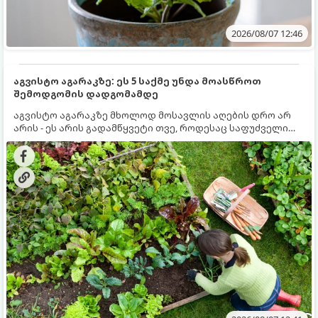
2026/08/07 12:46
აგვისტო აგარაკზე: ეს 5 საქმე უნდა მოასწროთ
შემოდგომის დადგომამდე
აგვისტო აგარაკზე მხოლოდ მოსავლის აღების დრო არ
არის - ეს არის გადამწყვეტი თვე, როდესაც საფუძველი
ეყრება მომავალი წლის მოსავალს და ბაღი მზადდება
შემოდგომა-ზამთრის სეზონისთვის. იმისათვის, რომ
ნიადაგმა ენერგია აღიდგინოს, ხოლო მცენარეებმა
ზამთარს გაუძლონ, აგვისტოს ბოლომდე 5
მნიშვნელოვანი საქმის გაკეთება უნდა მოასწროთ: