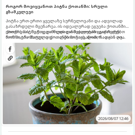
როგორ მოვიყვანოთ პიტნა ქოთანში: სრული
გზამკვლევი
პიტნა ერთ-ერთი ყველაზე სურნელოვანი და ადვილად
გასაზრდელი მცენარეა. ის იდეალურად ეგუება ქოთანში
ცხოვრებას, მეტიც, გამოცდილი მებაღეები გვირჩევენ,
ქოთნის პიტნა მთელი წლის განმავლობაში გაგახარებთ
რომ პიტნა მხოლოდ ქოთანში მოვიყვანოთ, რადგან ღია
ნორჩი, არომატული ფოთლებით ჩაის, ლიმონათისა თუ
გრუნტში (ბაღში) დარგვისას ის ფესვებით ძალიან
კერძებისთვის.
სწრაფად ვრცელდება და სხვა მცენარეებს ავიწროებს.
2026/08/07 12:46