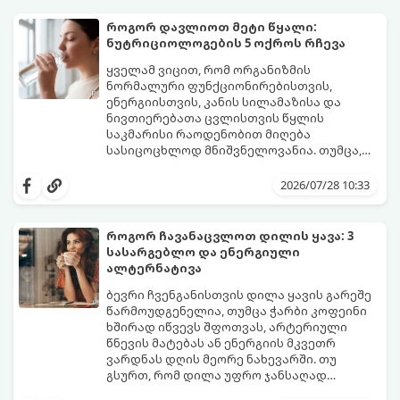
პერიმენოპაუზა ეწოდება (რომელიც
საშუალოდ 40-დან 50 წლამდე ასაკში იწყება
როგორ დავლიოთ მეტი წყალი:
და შესაძლოა 4-დან 8 წლამდე
ნუტრიციოლოგების 5 ოქროს რჩევა
გაგრძელდეს).
იმისათვის, რომ ეს პერიოდი შფოთვის
გარეშე გაიაროთ, მნიშვნელოვანია
ყველამ ვიცით, რომ ორგანიზმის
იცოდეთ, რა სიგნალებს გზავნის ორგანიზმი
ნორმალური ფუნქციონირებისთვის,
და როგორ შეიმსუბუქოთ მდგომარეობა
ენერგიისთვის, კანის სილამაზისა და
მეან-გინეკოლოგებისა და
ნივთიერებათა ცვლისთვის წყლის
ნუტრიციოლოგების რეკომენდაციებით.
საკმარისი რაოდენობით მიღება
სასიცოცხლოდ მნიშვნელოვანია. თუმცა,
ყოველდღიური ფუსფუსის, საქმეებისა თუ
თუ ხშირად გავიწყდებათ წყლის
უბრალოდ ჩვევის არქონის გამო, დღის
დალევა ან მისი გემო მოსაწყენი
2026/07/28 10:33
განმავლობაში საჭირო ოდენობის წყლის
გეჩვენებათ, დიეტოლოგების ეს 5
დალევა ბევრისთვის ნამდვილ
მარტივი და ეფექტური რჩევა
გამოწვევად რჩება.
დაგეხმარებათ, წყლის სმა
როგორ ჩავანაცვლოთ დილის ყავა: 3
ყოველდღიურ, სასიამოვნო ჩვევად
სასარგებლო და ენერგიული
აქციოთ.
ალტერნატივა
ბევრი ჩვენგანისთვის დილა ყავის გარეშე
წარმოუდგენელია, თუმცა ჭარბი კოფეინი
ხშირად იწვევს შფოთვას, არტერიული
წნევის მატებას ან ენერგიის მკვეთრ
ვარდნას დღის მეორე ნახევარში. თუ
გსურთ, რომ დილა უფრო ჯანსაღად
დაიწყოთ და ენერგია დიდხანს
მიჰყევით ამ გზამკვლევს და აღმოაჩინეთ