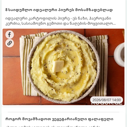
8 საიდუმლო იდეალური პიურეს მოსამზადებლად
იდეალური კარტოფილის პიურე - ეს ნაზი, ჰაეროვანი
კერძია, სასიამოვნო გემოთი და ნაღების-მოყვითალო
ფერით. მისი მომზადება ძალიან მარტივია, მაგრამ
არსებობს რამდენიმე საიდუმლო, რომლებიც უნდა
იცოდეთ, რომ პიურე იდეალურად გემრიელი გამოვიდეს.
2026/08/07 14:00
როგორ მოვამზადოთ ვეგეტარიანული ფალაფელი