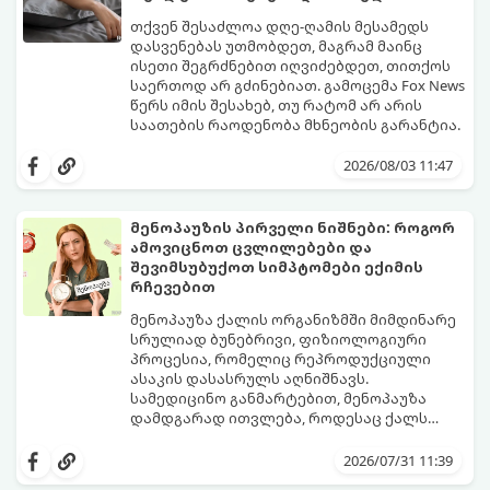
თქვენ შესაძლოა დღე-ღამის მესამედს
დასვენებას უთმობდეთ, მაგრამ მაინც
ისეთი შეგრძნებით იღვიძებდეთ, თითქოს
საერთოდ არ გძინებიათ. გამოცემა Fox News
წერს იმის შესახებ, თუ რატომ არ არის
საათების რაოდენობა მხნეობის გარანტია.
2026/08/03 11:47
მენოპაუზის პირველი ნიშნები: როგორ
ამოვიცნოთ ცვლილებები და
შევიმსუბუქოთ სიმპტომები ექიმის
რჩევებით
მენოპაუზა ქალის ორგანიზმში მიმდინარე
სრულიად ბუნებრივი, ფიზიოლოგიური
პროცესია, რომელიც რეპროდუქციული
ასაკის დასასრულს აღნიშნავს.
სამედიცინო განმარტებით, მენოპაუზა
დამდგარად ითვლება, როდესაც ქალს
ზედიზედ 12 თვის განმავლობაში არ ჰქონია
თუმცა, ორგანიზმში ჰორმონალური
მენსტრუაცია.
ცვლილებები ამ მომენტამდე ბევრად ადრე
2026/07/31 11:39
იწყება - ამ გარდამავალ ეტაპს