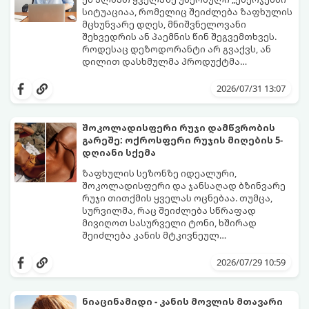
სიტუაციაა, რომელიც შეიძლება ზაფხულის
მცხუნვარე დღეს, მნიშვნელოვანი
შეხვედრის ან პაემნის წინ შეგვემთხვეს.
როდესაც დეზოდორანტი არ გვაქვს, ან
დილით დასხმულმა პროდუქტმა
შუადღისთვის უკვე გვიმტყუნა და
მთავარია გვახსოვდეს:
თავად ოფლს
იღლიებში უსიამოვნო სუნი გაჩნდა,
სუნი არ აქვს. სუნს აჩენენ ბაქტერიები,
2026/07/31 13:07
პანიკაში ჩავარდნა არ ღირს.
რომლებიც იღლიის ნოტიო გარემოში
მომენტალურად მრავლდებიან.
შესაბამისად, ჩვენი მიზანია ამ
შოკოლადისფერი რუჯი დამწვრობის
ბაქტერიების განადგურება და კანის
გარეშე: ოქროსფერი რუჯის მიღების 5-
გამოშრობა.
აი, 5 ყველაზე ეფექტური,
დღიანი სქემა
აპრობირებული და ნაცადი ხერხი,
რომლებიც ნებისმიერ ოფისში, კაფესა
ზაფხულის სეზონზე იდეალური,
თუ საზოგადოებრივ ტუალეტში, სულ
შოკოლადისფერი და ჯანსაღად ბზინვარე
რაღაც 2 წუთში გადაგარჩენთ:
რუჯი თითქმის ყველას ოცნებაა. თუმცა,
სურვილმა, რაც შეიძლება სწრაფად
მივიღოთ სასურველი ტონი, ხშირად
შეიძლება კანის მტკივნეულ
დამწვრობამდე, სიწითლემდე და
კანს სჭირდება დრო, რათა უსაფრთხოდ
აცილებამდე მიგვიყვანოს.
გამოიმუშაოს მელანინი - პიგმენტი,
2026/07/29 10:59
რომელიც მას ოქროსფერ ელფერს ანიჭებს.
დერმატოლოგების მიერ შემუშავებული ეს
5-დღიანი სქემა დაგეხმარებათ, მიიღოთ
ნიაცინამიდი - კანის მოვლის მთავარი