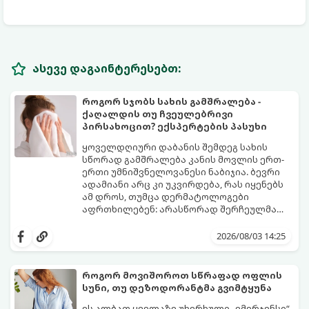
ასევე დაგაინტერესებთ:
როგორ სჯობს სახის გამშრალება -
ქაღალდის თუ ჩვეულებრივი
პირსახოცით? ექსპერტების პასუხი
ყოველდღიური დაბანის შემდეგ სახის
სწორად გამშრალება კანის მოვლის ერთ-
ერთი უმნიშვნელოვანესი ნაბიჯია. ბევრი
ადამიანი არც კი უკვირდება, რას იყენებს
ამ დროს, თუმცა დერმატოლოგები
აფრთხილებენ: არასწორად შერჩეულმა
პირსახოცმა შესაძლოა გამოიწვიოს
მოდით, განვიხილოთ, რომელია უკეთესი
გამონაყარი, კანის გაღიზიანება და
კანის ჯანმრთელობისთვის - ტრადიციული
2026/08/03 14:25
ფორების დაცობა.
ნაჭრის პირსახოცი თუ ერთჯერადი
ქაღალდის ხელსახოცი?
როგორ მოვიშოროთ სწრაფად ოფლის
სუნი, თუ დეზოდორანტმა გვიმტყუნა
ეს ალბათ ყველაზე უხერხული „ემერჯენსი“