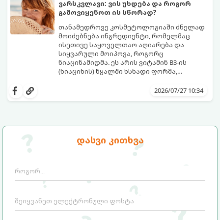
ღრმა, თანაბარი და ხანგრძლივი რუჯი
ვარსკვლავი: ვის უხდება და როგორ
კანის ჯანმრთელობის დაზიანების გარეშე.
გამოვიყენოთ ის სწორად?
თანამედროვე კოსმეტოლოგიაში ძნელად
მოიძებნება ინგრედიენტი, რომელმაც
ისეთივე საყოველთაო აღიარება და
სიყვარული მოიპოვა, როგორც
ნიაცინამიდმა. ეს არის ვიტამინ B3-ის
(ნიაცინის) წყალში ხსნადი ფორმა,
რომელიც თითქმის ყველა ტიპის
განვიხილოთ, რატომ გახდა ნიაცინამიდი
კანისთვის ნამდვილი „მაშველი რგოლია“.
თავის მოვლის რუტინის შეუცვლელი
2026/07/27 10:34
ნაწილი, ვისთვის არის ის განკუთვნილი და
როგორ უნდა გამოვიყენოთ ის
მაქსიმალური ეფექტის მისაღწევად.
დასვი კითხვა