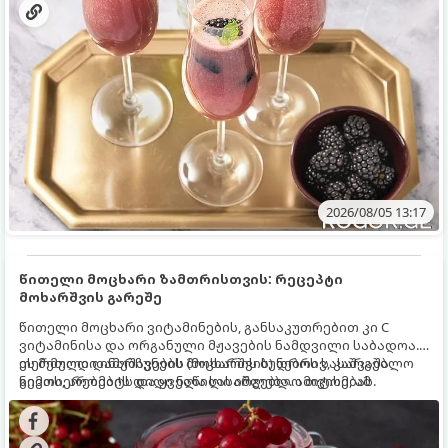
2026/08/05 13:17
წითელი მოცხარი ზამთრისთვის: რეცეპტი
მოხარშვის გარეშე
წითელი მოცხარი ვიტამინების, განსაკუთრებით კი C
ვიტამინისა და ორგანული მჟავების ნამდვილი საბადოა.
თერმული დამუშავების (მოხარშვის) დროს სასარგებლო
ეს მეთოდი ინარჩუნებს მოცხარის ბუნებრივ, კაშკაშა
ნივთიერებების დიდი ნაწილი იშლება. ამიტომ, ამ
გემოს, არომატს და ყველა სასარგებლო თვისებას.
კენკრის ზამთრისთვის შესანახად საუკეთესო გზა
„ცოცხალი ჯემის“ მომზადებაა - მოხარშვის გარეშე.