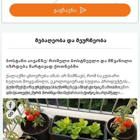
გაგზავნა
მებაღეობა და მეურნეობა
ბოსტანი აივანზე: რომელი ბოსტნეული და მწვანილი
იზრდება მარტივად ქოთნებში
ქალაქში ცხოვრება იმას არ ნიშნავს, რომ საკუთარი
ხელით მოყვანილი, ეკოლოგიურად სუფთა პროდუქტის
გემოზე უარი თქვათ. პატარა აივანიც კი საკმარისია
ქოთნებში მცენარეების მოშენება მარტივი, სასიამოვნო
იმისათვის, რომ მოიწყოთ მინი-ბოსტანი, საიდანაც
და ესთეტიკური ჰობია. მთავარია იცოდეთ, რომელი
ყოველდღიურად ახალ, არომატულ მწვანილსა და
კულტურები ეგუებიან ქოთნის პირობებს ყველაზე კარგად
ბოსტნეულს მოკრეფთ.
და როგორ მოუაროთ მათ სწორად.