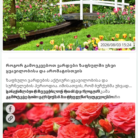
2026/08/03 15:24
როგორ გამოვკვებოთ ვარდები ზაფხულში უხვი
ყვავილობისა და არომატისთვის
ზაფხული ვარდების აქტიური ყვავილობისა და
სურნელების პერიოდია. იმისათვის, რომ ბუჩქებმა უხვად,
ხანგრძლივად იყვავილონ და მსხვილი, კაშკაშა
გთავაზობთ რჩევებს, თუ რით და როგორ
კვირტები გამოიტანონ, მათ რეგულარული და სწორი
გამოვკვებოთ ვარდები ზაფხულში საუკეთესო
გამოკვება სჭირდებათ. ზაფხულის პერიოდში მცენარის
შედეგის მისაღწევად:
მოთხოვნილებები იცვლება, ამიტომ მნიშვნელოვანია
ვიცოდეთ, რომელი სასუქები გამოიყენება ამ დროს.