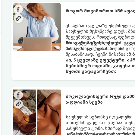
როგორ მოვიშოროთ სწრაფად
ეს ალბათ ყველაზე უხერხული „
ზაფხულის მცხუნვარე დღეს, მნი
შეგვემთხვეს. როდესაც დეზოდო
პროდუქტმა შუადღისთვის უკვე გ
მთავარია გვახსოვდეს:
თავად
პანიკაში ჩავარდნა არ ღირს.
რომლებიც იღლიის ნოტიო გარ
შესაბამისად, ჩვენი მიზანია ამ
აი, 5 ყველაზე ეფექტური, ა
ნებისმიერ ოფისში, კაფესა 
წუთში გადაგარჩენთ:
შოკოლადისფერი რუჯი დამწვ
5-დღიანი სქემა
ზაფხულის სეზონზე იდეალური,
თითქმის ყველას ოცნებაა. თუმ
სასურველი ტონი, ხშირად შეიძ
სიწითლემდე და აცილებამდე მ
კანს სჭირდება დრო, რათა უსაფ