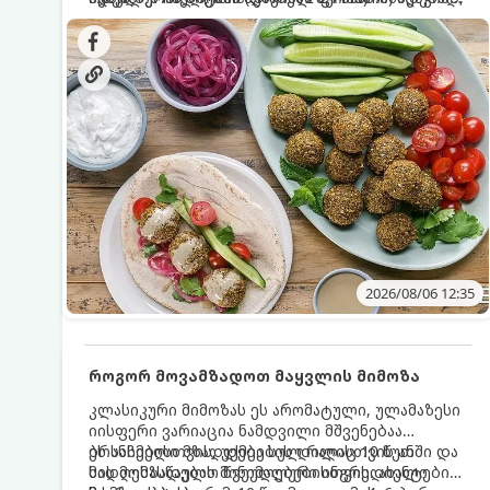
სალათებთან ერთად ან ტახინის (სესამის)
იდეალურად შეინარჩუნოს და არ დაიშალოს.
დრო: 10–15 წუთი ულუფა: 20–24 ცალი ბურთულა
სოუსთან მირთმევისთვის.
(4–6 პორცია)
2026/08/06 12:35
როგორ მოვამზადოთ მაყვლის მიმოზა
კლასიკური მიმოზას ეს არომატული, ულამაზესი
იისფერი ვარიაცია ნამდვილი მშვენებაა
ბრანჩებისთვის, უქმეების დილისთვის ან
ეს სასმელი მზადდება სულ რაღაც 10 წუთში და
სადღესასწაულო წვეულებებისთვის. ახალი
მის მომზადებას მინიმალური ინგრედიენტები