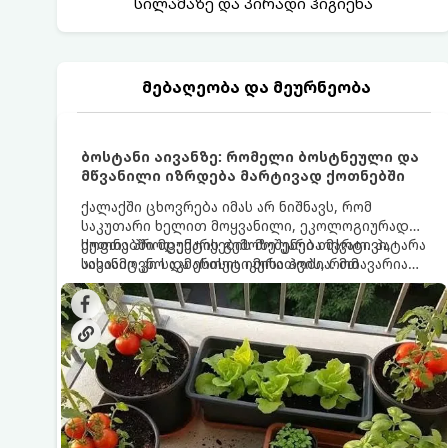
სილამაზე და პირადი ჰიგიენა
მებაღეობა და მეურნეობა
ბოსტანი აივანზე: რომელი ბოსტნეული და
მწვანილი იზრდება მარტივად ქოთნებში
ქალაქში ცხოვრება იმას არ ნიშნავს, რომ
საკუთარი ხელით მოყვანილი, ეკოლოგიურად
სუფთა პროდუქტის გემოზე უარი თქვათ. პატარა
ქოთნებში მცენარეების მოშენება მარტივი,
აივანიც კი საკმარისია იმისათვის, რომ
სასიამოვნო და ესთეტიკური ჰობია. მთავარია
მოიწყოთ მინი-ბოსტანი, საიდანაც
იცოდეთ, რომელი კულტურები ეგუებიან
ყოველდღიურად ახალ, არომატულ მწვანილსა
ქოთნის პირობებს ყველაზე კარგად და როგორ
და ბოსტნეულს მოკრეფთ.
მოუაროთ მათ სწორად.