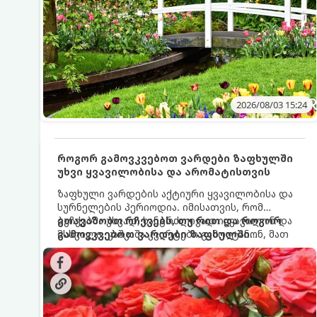
2026/08/03 15:24
როგორ გამოვკვებოთ ვარდები ზაფხულში
უხვი ყვავილობისა და არომატისთვის
ზაფხული ვარდების აქტიური ყვავილობისა და
სურნელების პერიოდია. იმისათვის, რომ
ბუჩქებმა უხვად, ხანგრძლივად იყვავილონ და
გთავაზობთ რჩევებს, თუ რით და როგორ
მსხვილი, კაშკაშა კვირტები გამოიტანონ, მათ
გამოვკვებოთ ვარდები ზაფხულში
რეგულარული და სწორი გამოკვება
საუკეთესო შედეგის მისაღწევად:
სჭირდებათ. ზაფხულის პერიოდში მცენარის
მოთხოვნილებები იცვლება, ამიტომ
მნიშვნელოვანია ვიცოდეთ, რომელი სასუქები
გამოიყენება ამ დროს.