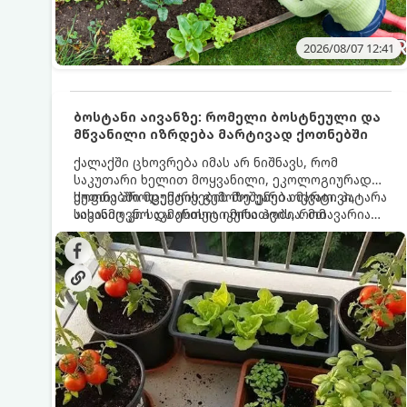
2026/08/07 12:41
ბოსტანი აივანზე: რომელი ბოსტნეული და
მწვანილი იზრდება მარტივად ქოთნებში
ქალაქში ცხოვრება იმას არ ნიშნავს, რომ
საკუთარი ხელით მოყვანილი, ეკოლოგიურად
სუფთა პროდუქტის გემოზე უარი თქვათ. პატარა
ქოთნებში მცენარეების მოშენება მარტივი,
აივანიც კი საკმარისია იმისათვის, რომ
სასიამოვნო და ესთეტიკური ჰობია. მთავარია
მოიწყოთ მინი-ბოსტანი, საიდანაც
იცოდეთ, რომელი კულტურები ეგუებიან
ყოველდღიურად ახალ, არომატულ მწვანილსა
ქოთნის პირობებს ყველაზე კარგად და როგორ
და ბოსტნეულს მოკრეფთ.
მოუაროთ მათ სწორად.