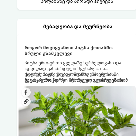
სილამაზე და პირადი ჰიგიენა
მებაღეობა და მეურნეობა
როგორ მოვიყვანოთ პიტნა ქოთანში:
სრული გზამკვლევი
პიტნა ერთ-ერთი ყველაზე სურნელოვანი და
ადვილად გასაზრდელი მცენარეა. ის
იდეალურად ეგუება ქოთანში ცხოვრებას,
ქოთნის პიტნა მთელი წლის განმავლობაში
მეტიც, გამოცდილი მებაღეები გვირჩევენ, რომ
გაგახარებთ ნორჩი, არომატული ფოთლებით
პიტნა მხოლოდ ქოთანში მოვიყვანოთ, რადგან
ჩაის, ლიმონათისა თუ კერძებისთვის.
ღია გრუნტში (ბაღში) დარგვისას ის ფესვებით
ძალიან სწრაფად ვრცელდება და სხვა
მცენარეებს ავიწროებს.