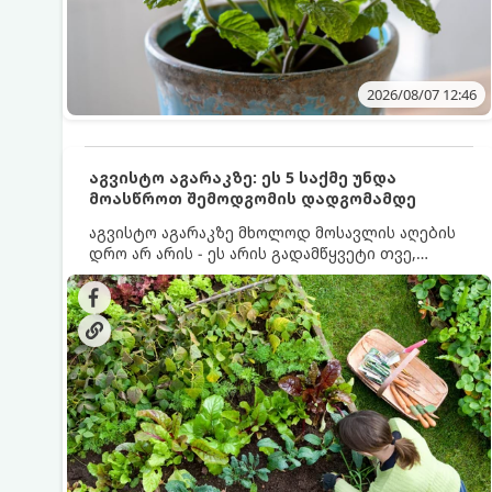
2026/08/07 12:46
აგვისტო აგარაკზე: ეს 5 საქმე უნდა
მოასწროთ შემოდგომის დადგომამდე
აგვისტო აგარაკზე მხოლოდ მოსავლის აღების
დრო არ არის - ეს არის გადამწყვეტი თვე,
როდესაც საფუძველი ეყრება მომავალი წლის
მოსავალს და ბაღი მზადდება შემოდგომა-
ზამთრის სეზონისთვის. იმისათვის, რომ
ნიადაგმა ენერგია აღიდგინოს, ხოლო
მცენარეებმა ზამთარს გაუძლონ, აგვისტოს
ბოლომდე 5 მნიშვნელოვანი საქმის გაკეთება
უნდა მოასწროთ: