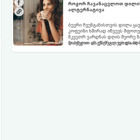
როგორ ჩავანაცვლოთ დილის 
ალტერნატივა
ბევრი ჩვენგანისთვის დილა ყა
კოფეინი ხშირად იწვევს შფოთვა
მკვეთრ ვარდნას დღის მეორე ნ
დაიწყოთ და ენერგია დიდხანს შ
მიჰყევით ამ გზამკვლევს და ა
ალტერნატივას გვთავაზობენ.