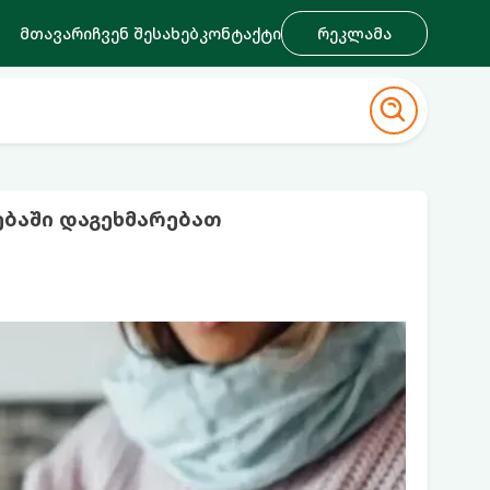
მთავარი
ჩვენ შესახებ
კონტაქტი
რეკლამა
ბაში დაგეხმარებათ