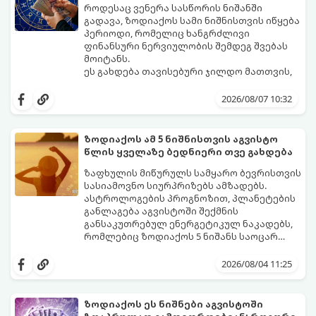
როდესაც ვენერა სასწორის ნიშანში
გადავა, ზოდიაქოს სამი ნიშნისთვის იწყება
პერიოდი, რომელიც ხანგრძლივი
ფინანსური ნერვიულობის შემდეგ შვებას
მოიტანს.
ეს გახდება თავისებური ჯილდო მათთვის,
ვინც დიდხანს შრომობდა, მოთმინებას
იჩენდა და სირთულეების მიუხედავად წინ
2026/08/07 10:32
სვლას განაგრძობდა. ბევრი მიეჩვია
სტაბილურობისთვის ბრძოლას,
სურვილების გადადებასა და ხარჯების
ზოდიაქოს ამ 5 ნიშნისთვის აგვისტო
მკაცრ კონტროლს. თუმცა, ახლა სიტუაცია
პრობლემები, რომლებიც უსასრულო
წლის ყველაზე ბედნიერი თვე გახდება
თანდათან შეიცვლება.
გეგონათ, უკან დაიხევს, ამასთან ერთად კი
გაჩნდება მეტი ნდობა მომავლის მიმართ.
ზაფხულის მიწურულს სამყარო ბევრისთვის
რთული პერიოდის შემდეგ ეს ნიშნები
სასიამოვნო სიურპრიზებს ამზადებს.
შეძლებენ ამოისუნთქონ და დაინახონ
ასტროლოგების პროგნოზით, პლანეტების
ახალი შესაძლებლობები.
განლაგება აგვისტოში შექმნის
განსაკუთრებულ ენერგეტიკულ ნაკადებს,
რომლებიც ზოდიაქოს 5 ნიშანს საოცარ
იღბალს, ჰარმონიასა და წარმატებას
მათთვის აგვისტო გარდამტეხი და წლის
მოუტანს.
ყველაზე ბედნიერი თვე აღმოჩნდება.
2026/08/04 11:25
გაიგეთ, მოხვდით თუ არა ამ იღბლიანთა
შორის:
ზოდიაქოს ეს ნიშნები აგვისტოში