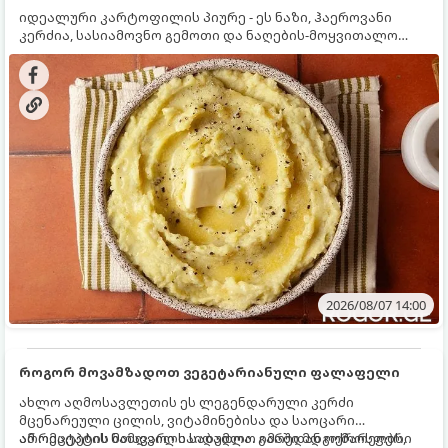
იდეალური კარტოფილის პიურე - ეს ნაზი, ჰაეროვანი
კერძია, სასიამოვნო გემოთი და ნაღების-მოყვითალო
ფერით. მისი მომზადება ძალიან მარტივია, მაგრამ
არსებობს რამდენიმე საიდუმლო, რომლებიც უნდა
იცოდეთ, რომ პიურე იდეალურად გემრიელი გამოვიდეს.
2026/08/07 14:00
როგორ მოვამზადოთ ვეგეტარიანული ფალაფელი
ახლო აღმოსავლეთის ეს ლეგენდარული კერძი
მცენარეული ცილის, ვიტამინებისა და საოცარი
არომატების ნამდვილი საბადოა. გარედან ოქროსფერი
ამ რეცეპტის მთავარი საიდუმლო იმაში მდგომარეობს,