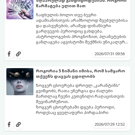
ზღაპრულად გამდიდრდებიან: როგორი
წარმატება ელით მათ
ზაფხულის ბოლო თვე ბევრი
ადამიანისთვის არამხოლოდ შვებულებისა
და დასვენების, არამედ ფინანსური
გარღვევის პერიოდიც გახდება.
ასტროლოგების პროგნოზით, პლანეტების
განლაგება აგვისტოში შექმნის უნიკალურ
ენერგეტიკულ ნაკადებს, რომლებიც
გაიგეთ, მოხვდით თუ არა იმ იღბლიანთა
ზოდიაქოს 4 ნიშანს ფინანსური წარმატების
შორის, ვისაც აგვისტოში ფინანსური
2026/07/31 09:56
მიღწევასა და შემოსავლების
იღბალი გაუღიმებს:
საგრძნობლად გაზრდაში დაეხმარება.
როგორია 5 ნიშანი იმისა, რომ სამყარო
თქვენს დაცვას ცდილობს
ზოგჯერ ცხოვრება დროულ „კარანტინს“
გვიწყობს, რათა ენერგია და ძალები
მართლაც ჩვენი კუთვნილი რაღაცისთვის
შევინარჩუნოთ.
ზოგჯერ ცხოვრებაში დგება პერიოდი,
როდესაც ყველაფერი პირდაპირი
მნიშვნელობით ხელიდან გვეცლება:
იშლება მნიშვნელოვანი გარიგებები,
2026/07/29 12:52
უქმდება დიდხანს ნანატრი მოგზაურობები,
ხოლო ადამიანები, რომლებსაც