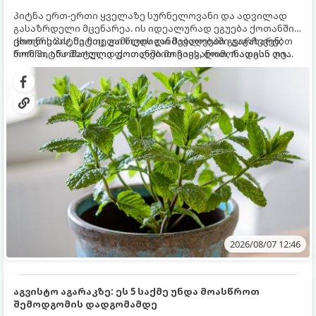
პიტნა ერთ-ერთი ყველაზე სურნელოვანი და ადვილად
გასაზრდელი მცენარეა. ის იდეალურად ეგუება ქოთანში
ცხოვრებას, მეტიც, გამოცდილი მებაღეები გვირჩევენ,
ქოთნის პიტნა მთელი წლის განმავლობაში გაგახარებთ
რომ პიტნა მხოლოდ ქოთანში მოვიყვანოთ, რადგან ღია
ნორჩი, არომატული ფოთლებით ჩაის, ლიმონათისა თუ
გრუნტში (ბაღში) დარგვისას ის ფესვებით ძალიან
კერძებისთვის.
სწრაფად ვრცელდება და სხვა მცენარეებს ავიწროებს.
2026/08/07 12:46
აგვისტო აგარაკზე: ეს 5 საქმე უნდა მოასწროთ
შემოდგომის დადგომამდე