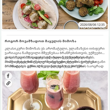
2026/08/06 12:35
როგორ მოვამზადოთ მაყვლის მიმოზა
კლასიკური მიმოზას ეს არომატული, ულამაზესი იისფერი
ვარიაცია ნამდვილი მშვენებაა ბრანჩებისთვის, უქმეების
დილისთვის ან სადღესასწაულო წვეულებებისთვის.
ეს სასმელი მზადდება სულ რაღაც 10 წუთში და მის
ახალი მაყვლის ტკბილ-მჟავე გემო, ლაიმის ციტრუსოვანი
მომზადებას მინიმალური ინგრედიენტები სჭირდება.
არომატი და ცქრიალა ღვინის ბუშტუკები ქმნის საოცრად
მომზადების დრო: 10 წუთი ულუფა: 4–6 პორცია
დახვეწილ და მაგრილებელ კოქტეილს.