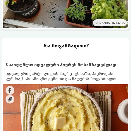
2026/08/04 14:36
რა მოვამზადოთ?
8 საიდუმლო იდეალური პიურეს მოსამზადებლად
იდეალური კარტოფილის პიურე - ეს ნაზი, ჰაეროვანი
კერძია, სასიამოვნო გემოთი და ნაღების-მოყვითალო
ფერით. მისი მომზადება ძალიან მარტივია, მაგრამ
არსებობს რამდენიმე საიდუმლო, რომლებიც უნდა
იცოდეთ, რომ პიურე იდეალურად გემრიელი გამოვიდეს.