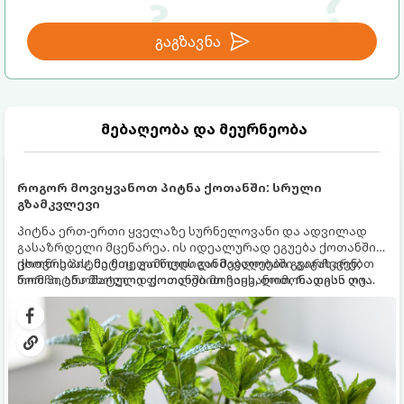
გაგზავნა
მებაღეობა და მეურნეობა
როგორ მოვიყვანოთ პიტნა ქოთანში: სრული
გზამკვლევი
პიტნა ერთ-ერთი ყველაზე სურნელოვანი და ადვილად
გასაზრდელი მცენარეა. ის იდეალურად ეგუება ქოთანში
ცხოვრებას, მეტიც, გამოცდილი მებაღეები გვირჩევენ,
ქოთნის პიტნა მთელი წლის განმავლობაში გაგახარებთ
რომ პიტნა მხოლოდ ქოთანში მოვიყვანოთ, რადგან ღია
ნორჩი, არომატული ფოთლებით ჩაის, ლიმონათისა თუ
გრუნტში (ბაღში) დარგვისას ის ფესვებით ძალიან
კერძებისთვის.
სწრაფად ვრცელდება და სხვა მცენარეებს ავიწროებს.