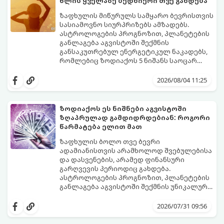
წლის ყველაზე ბედნიერი თვე გახდება
თანდათან შეიცვლება.
გეგონათ, უკან დაიხევს, ამასთან ერთად კი
გაჩნდება მეტი ნდობა მომავლის მიმართ.
ზაფხულის მიწურულს სამყარო ბევრისთვის
რთული პერიოდის შემდეგ ეს ნიშნები
სასიამოვნო სიურპრიზებს ამზადებს.
შეძლებენ ამოისუნთქონ და დაინახონ
ასტროლოგების პროგნოზით, პლანეტების
ახალი შესაძლებლობები.
განლაგება აგვისტოში შექმნის
განსაკუთრებულ ენერგეტიკულ ნაკადებს,
რომლებიც ზოდიაქოს 5 ნიშანს საოცარ
იღბალს, ჰარმონიასა და წარმატებას
მათთვის აგვისტო გარდამტეხი და წლის
მოუტანს.
ყველაზე ბედნიერი თვე აღმოჩნდება.
2026/08/04 11:25
გაიგეთ, მოხვდით თუ არა ამ იღბლიანთა
შორის:
ზოდიაქოს ეს ნიშნები აგვისტოში
ზღაპრულად გამდიდრდებიან: როგორი
წარმატება ელით მათ
ზაფხულის ბოლო თვე ბევრი
ადამიანისთვის არამხოლოდ შვებულებისა
და დასვენების, არამედ ფინანსური
გარღვევის პერიოდიც გახდება.
ასტროლოგების პროგნოზით, პლანეტების
განლაგება აგვისტოში შექმნის უნიკალურ
ენერგეტიკულ ნაკადებს, რომლებიც
გაიგეთ, მოხვდით თუ არა იმ იღბლიანთა
ზოდიაქოს 4 ნიშანს ფინანსური წარმატების
შორის, ვისაც აგვისტოში ფინანსური
2026/07/31 09:56
მიღწევასა და შემოსავლების
იღბალი გაუღიმებს:
საგრძნობლად გაზრდაში დაეხმარება.