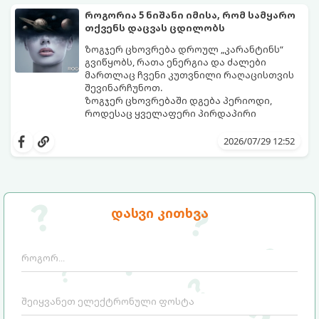
როგორია 5 ნიშანი იმისა, რომ სამყარო
თქვენს დაცვას ცდილობს
ზოგჯერ ცხოვრება დროულ „კარანტინს“
გვიწყობს, რათა ენერგია და ძალები
მართლაც ჩვენი კუთვნილი რაღაცისთვის
შევინარჩუნოთ.
ზოგჯერ ცხოვრებაში დგება პერიოდი,
როდესაც ყველაფერი პირდაპირი
მნიშვნელობით ხელიდან გვეცლება:
იშლება მნიშვნელოვანი გარიგებები,
2026/07/29 12:52
უქმდება დიდხანს ნანატრი მოგზაურობები,
ხოლო ადამიანები, რომლებსაც
ახლობლებად ვთვლიდით, უეცრად მიდიან.
აი, 5 აშკარა ნიშანი იმისა, რომ
ასეთ მომენტებში ადვილია
მომხდარი მარცხი სასჯელი კი არა,
სასოწარკვეთილებაში ჩავარდნა. თუმცა
თქვენი დაცვისკენ მიმართული
დასვი კითხვა
ეზოთერიკასა და ფსიქოლოგიაში ეს
სამყაროს მცდელობაა:
ფენომენი ხშირად სხვანაირად
განიხილება: როგორც სამყაროს (ან ჩვენი
არაცნობიერის) ფარული დამცავი
მექანიზმების მუშაობა, რომელთაც
რეალური, მაგრამ ჯერ კიდევ უხილავი
საფრთხისგან შორს მივყავართ.