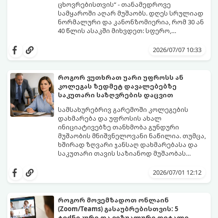
ცხოვრებისთვის“ - თანამედროვე
სამყაროში აღარ მუშაობს. დღეს სრულიად
ნორმალური და კანონზომიერია, რომ 30 ან
40 წლის ასაკში მიხვდეთ: სფერო,
რომელსაც წლები შეალიეთ, აღარ
ამ ასაკში კარიერის ნულიდან დაწყების
გაბედნიერებთ, აღარ არის შემოსავლიანი
იდეა ხშირად დიდ შიშებთანაა
2026/07/07 10:33
ან უბრალოდ ამოიწურა.
დაკავშირებული - „უკვე გვიანია“,
„ახალგაზრდებს ვერ გავუწევ
კონკურენციას“, „სტაბილურობას ვკარგავ“.
როგორ ვუთხრათ უარი უფროსს ან
თუმცა, რეალობა საპირისპიროა: თქვენ
კოლეგას ზედმეტ დავალებებზე
იწყებთ არა ნულიდან, არამედ უზარმაზარი
გთავაზობთ ნაბიჯ-ნაბიჯ გზამკვლევს, თუ
საკუთარი საზღვრების დაცვით
ცხოვრებისეული და პროფესიული
როგორ მართოთ კარიერული
გამოცდილებით (Soft Skills), რაც 20 წლის
"რესტარტი" სწორად და
სამსახურებრივ გარემოში კოლეგების
დამწყებებს ფიზიკურად არ გააჩნიათ.
უმტკივნეულოდ:
დახმარება და უფროსის ახალ
ინიციატივებზე თანხმობა გუნდური
მუშაობის მნიშვნელოვანი ნაწილია. თუმცა,
ხშირად ზღვარი ჯანსაღ დახმარებასა და
საკუთარი თავის საზიანოდ მუშაობას
შორის ძალიან ვიწროა. თუკი ყველას
მთავარი პრობლემა ისაა, რომ ბევრს უარის
ყველაფერზე „კის“ ეუბნებით, რისკის ქვეშ
თქმა უხეშობად ან
2026/07/01 12:12
აყენებთ საკუთარ მენტალურ
არაპროფესიონალიზმად მიაჩნია.
ჯანმრთელობას, დროთა განმავლობაში
რეალურად კი, საკუთარი რესურსების
ხდებით ე.წ. „ტოქსიკური ოფისის“
სწორი მენეჯმენტი და პირადი საზღვრების
როგორ მოვემზადოთ ონლაინ
მსხვერპლი და მიდიხართ პროფესიულ
დაცვა მაღალი პროფესიონალიზმის
(Zoom/Teams) გასაუბრებისთვის: 5
გადაწვამდე.
ნიშანია. ამისათვის საჭიროა ფლობდეთ
გთავაზობთ პრაქტიკულ გზამკვლევსა და
ტექნიკური და ვიზუალური დეტალი