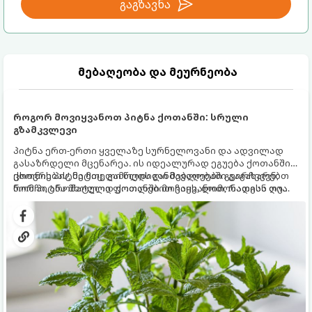
გაგზავნა
მებაღეობა და მეურნეობა
როგორ მოვიყვანოთ პიტნა ქოთანში: სრული
გზამკვლევი
პიტნა ერთ-ერთი ყველაზე სურნელოვანი და ადვილად
გასაზრდელი მცენარეა. ის იდეალურად ეგუება ქოთანში
ცხოვრებას, მეტიც, გამოცდილი მებაღეები გვირჩევენ,
ქოთნის პიტნა მთელი წლის განმავლობაში გაგახარებთ
რომ პიტნა მხოლოდ ქოთანში მოვიყვანოთ, რადგან ღია
ნორჩი, არომატული ფოთლებით ჩაის, ლიმონათისა თუ
გრუნტში (ბაღში) დარგვისას ის ფესვებით ძალიან
კერძებისთვის.
სწრაფად ვრცელდება და სხვა მცენარეებს ავიწროებს.