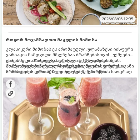
2026/08/06 12:35
როგორ მოვამზადოთ მაყვლის მიმოზა
კლასიკური მიმოზას ეს არომატული, ულამაზესი იისფერი
ვარიაცია ნამდვილი მშვენებაა ბრანჩებისთვის, უქმეების
დილისთვის ან სადღესასწაულო წვეულებებისთვის.
ეს სასმელი მზადდება სულ რაღაც 10 წუთში და მის
ახალი მაყვლის ტკბილ-მჟავე გემო, ლაიმის ციტრუსოვანი
მომზადებას მინიმალური ინგრედიენტები სჭირდება.
არომატი და ცქრიალა ღვინის ბუშტუკები ქმნის საოცრად
მომზადების დრო: 10 წუთი ულუფა: 4–6 პორცია
დახვეწილ და მაგრილებელ კოქტეილს.