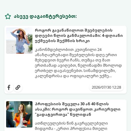
ასევე დაგაინტერესებთ:
როგორ გავანაწილოთ შვებულების
დღეები წლის განმავლობაში: 4-დღიანი
უქმეების შექმნის ხრიკი
კანონმდებლობით კუთვნილი 24
ანაზღაურებადი შვებულების დღე ერთი
შეხედვით ბევრი ჩანს, თუმცა თუ მათ
ერთბაშად ავიღებთ, წელიწადში მხოლოდ
ერთხელ დავასვენებთ. სინამდვილეში,
კალენდრისა და ოფიციალური უქმე
დღეების ჭკვიანური კომბინაციით,
გთავაზობთ ეფექტურ სტრატეგიასა და
შესაძლებელია შვებულების თითო-ოროლა
ხრიკებს, თუ როგორ „გავწელოთ“
2026/07/30 12:28
დღის გამოყენებით წელიწადში
დასვენების დღეები მაქსიმალურად.
რამდენჯერმე მოვიწყოთ ხანგრძლივი, 4-
დღიანი უქმეები (Mini-Vacations).
პროფესიის შეცვლა 30 ან 40 წლის
ასაკში: როგორ დავიწყოთ კარიერული
"გადატვირთვა" ნულიდან
ათწლეულების წინ გავრცელებული
მიდგომა - „ერთი პროფესია მთელი