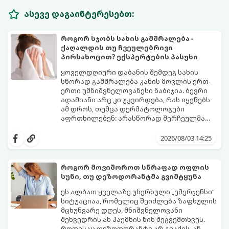
ასევე დაგაინტერესებთ:
როგორ სჯობს სახის გამშრალება -
ქაღალდის თუ ჩვეულებრივი
პირსახოცით? ექსპერტების პასუხი
ყოველდღიური დაბანის შემდეგ სახის
სწორად გამშრალება კანის მოვლის ერთ-
ერთი უმნიშვნელოვანესი ნაბიჯია. ბევრი
ადამიანი არც კი უკვირდება, რას იყენებს
ამ დროს, თუმცა დერმატოლოგები
აფრთხილებენ: არასწორად შერჩეულმა
პირსახოცმა შესაძლოა გამოიწვიოს
მოდით, განვიხილოთ, რომელია უკეთესი
გამონაყარი, კანის გაღიზიანება და
კანის ჯანმრთელობისთვის - ტრადიციული
2026/08/03 14:25
ფორების დაცობა.
ნაჭრის პირსახოცი თუ ერთჯერადი
ქაღალდის ხელსახოცი?
როგორ მოვიშოროთ სწრაფად ოფლის
სუნი, თუ დეზოდორანტმა გვიმტყუნა
ეს ალბათ ყველაზე უხერხული „ემერჯენსი“
სიტუაციაა, რომელიც შეიძლება ზაფხულის
მცხუნვარე დღეს, მნიშვნელოვანი
შეხვედრის ან პაემნის წინ შეგვემთხვეს.
როდესაც დეზოდორანტი არ გვაქვს, ან