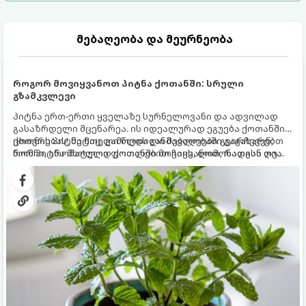
მებაღეობა და მეურნეობა
როგორ მოვიყვანოთ პიტნა ქოთანში: სრული
გზამკვლევი
პიტნა ერთ-ერთი ყველაზე სურნელოვანი და ადვილად
გასაზრდელი მცენარეა. ის იდეალურად ეგუება ქოთანში
ცხოვრებას, მეტიც, გამოცდილი მებაღეები გვირჩევენ,
ქოთნის პიტნა მთელი წლის განმავლობაში გაგახარებთ
რომ პიტნა მხოლოდ ქოთანში მოვიყვანოთ, რადგან ღია
ნორჩი, არომატული ფოთლებით ჩაის, ლიმონათისა თუ
გრუნტში (ბაღში) დარგვისას ის ფესვებით ძალიან
კერძებისთვის.
სწრაფად ვრცელდება და სხვა მცენარეებს ავიწროებს.