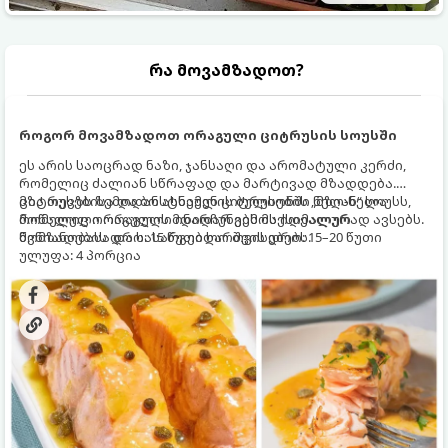
რა მოვამზადოთ?
როგორ მოვამზადოთ ორაგული ციტრუსის სოუსში
ეს არის საოცრად ნაზი, ჯანსაღი და არომატული კერძი,
რომელიც ძალიან სწრაფად და მარტივად მზადდება.
ციტრუსებისა და ბოსტნეულის ბულიონში ნელ-ნელა
მზა თევზს ზემოდან ასხამენ ციტრუსების „მზიან“ სოუსს,
მოწალული ორაგული ინარჩუნებს მაქსიმალურ
რომელიც ორაგულის მდიდარ გემოს იდეალურად ავსებს.
წვნიანობასა და სასარგებლო თვისებებს.
მომზადების დრო: 15 წუთი ხარშვის დრო: 15–20 წუთი
ულუფა: 4 პორცია