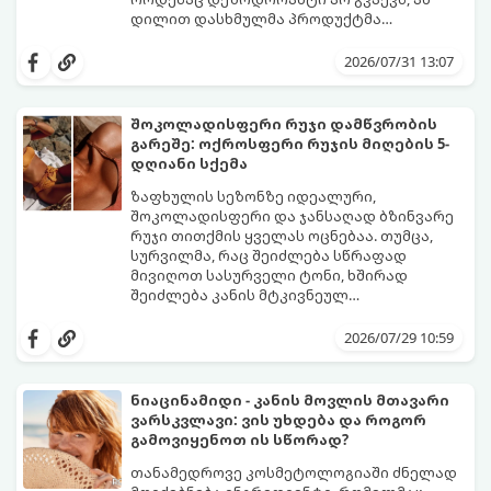
დილით დასხმულმა პროდუქტმა
შუადღისთვის უკვე გვიმტყუნა და
მთავარია გვახსოვდეს:
თავად ოფლს
იღლიებში უსიამოვნო სუნი გაჩნდა,
სუნი არ აქვს. სუნს აჩენენ ბაქტერიები,
2026/07/31 13:07
პანიკაში ჩავარდნა არ ღირს.
რომლებიც იღლიის ნოტიო გარემოში
მომენტალურად მრავლდებიან.
შესაბამისად, ჩვენი მიზანია ამ
შოკოლადისფერი რუჯი დამწვრობის
ბაქტერიების განადგურება და კანის
გარეშე: ოქროსფერი რუჯის მიღების 5-
გამოშრობა.
აი, 5 ყველაზე ეფექტური,
დღიანი სქემა
აპრობირებული და ნაცადი ხერხი,
რომლებიც ნებისმიერ ოფისში, კაფესა
ზაფხულის სეზონზე იდეალური,
თუ საზოგადოებრივ ტუალეტში, სულ
შოკოლადისფერი და ჯანსაღად ბზინვარე
რაღაც 2 წუთში გადაგარჩენთ:
რუჯი თითქმის ყველას ოცნებაა. თუმცა,
სურვილმა, რაც შეიძლება სწრაფად
მივიღოთ სასურველი ტონი, ხშირად
შეიძლება კანის მტკივნეულ
დამწვრობამდე, სიწითლემდე და
კანს სჭირდება დრო, რათა უსაფრთხოდ
აცილებამდე მიგვიყვანოს.
გამოიმუშაოს მელანინი - პიგმენტი,
2026/07/29 10:59
რომელიც მას ოქროსფერ ელფერს ანიჭებს.
დერმატოლოგების მიერ შემუშავებული ეს
5-დღიანი სქემა დაგეხმარებათ, მიიღოთ
ნიაცინამიდი - კანის მოვლის მთავარი
ღრმა, თანაბარი და ხანგრძლივი რუჯი
ვარსკვლავი: ვის უხდება და როგორ
კანის ჯანმრთელობის დაზიანების გარეშე.
გამოვიყენოთ ის სწორად?
თანამედროვე კოსმეტოლოგიაში ძნელად