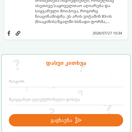
მოიძებნება ინგრედიენტი, რომელმაც
ისეთივე საყოველთაო აღიარება და
სიყვარული მოიპოვა, როგორც
ნიაცინამიდმა. ეს არის ვიტამინ B3-ის
(ნიაცინის) წყალში ხსნადი ფორმა,
რომელიც თითქმის ყველა ტიპის
განვიხილოთ, რატომ გახდა ნიაცინამიდი
კანისთვის ნამდვილი „მაშველი რგოლია“.
თავის მოვლის რუტინის შეუცვლელი
2026/07/27 10:34
ნაწილი, ვისთვის არის ის განკუთვნილი და
როგორ უნდა გამოვიყენოთ ის
მაქსიმალური ეფექტის მისაღწევად.
დასვი კითხვა
გაგზავნა