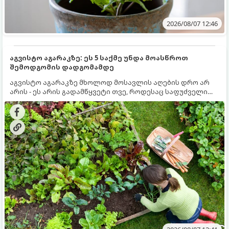
2026/08/07 12:46
აგვისტო აგარაკზე: ეს 5 საქმე უნდა მოასწროთ
შემოდგომის დადგომამდე
აგვისტო აგარაკზე მხოლოდ მოსავლის აღების დრო არ
არის - ეს არის გადამწყვეტი თვე, როდესაც საფუძველი
ეყრება მომავალი წლის მოსავალს და ბაღი მზადდება
შემოდგომა-ზამთრის სეზონისთვის. იმისათვის, რომ
ნიადაგმა ენერგია აღიდგინოს, ხოლო მცენარეებმა
ზამთარს გაუძლონ, აგვისტოს ბოლომდე 5
მნიშვნელოვანი საქმის გაკეთება უნდა მოასწროთ: