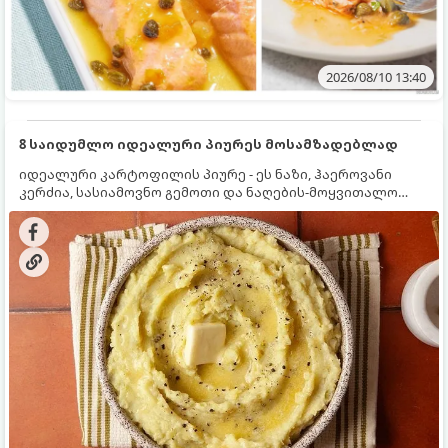
2026/08/10 13:40
8 საიდუმლო იდეალური პიურეს მოსამზადებლად
იდეალური კარტოფილის პიურე - ეს ნაზი, ჰაეროვანი
კერძია, სასიამოვნო გემოთი და ნაღების-მოყვითალო
ფერით. მისი მომზადება ძალიან მარტივია, მაგრამ
არსებობს რამდენიმე საიდუმლო, რომლებიც უნდა
იცოდეთ, რომ პიურე იდეალურად გემრიელი გამოვიდეს.