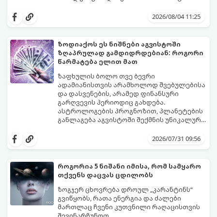
იღბალს, ჰარმონიასა და წარმატებას
მათთვის აგვისტო გარდამტეხი და წლის
მოუტანს.
ყველაზე ბედნიერი თვე აღმოჩნდება.
2026/08/04 11:25
გაიგეთ, მოხვდით თუ არა ამ იღბლიანთა
შორის:
ზოდიაქოს ეს ნიშნები აგვისტოში
ზღაპრულად გამდიდრდებიან: როგორი
წარმატება ელით მათ
ზაფხულის ბოლო თვე ბევრი
ადამიანისთვის არამხოლოდ შვებულებისა
და დასვენების, არამედ ფინანსური
გარღვევის პერიოდიც გახდება.
ასტროლოგების პროგნოზით, პლანეტების
განლაგება აგვისტოში შექმნის უნიკალურ
ენერგეტიკულ ნაკადებს, რომლებიც
გაიგეთ, მოხვდით თუ არა იმ იღბლიანთა
ზოდიაქოს 4 ნიშანს ფინანსური წარმატების
შორის, ვისაც აგვისტოში ფინანსური
2026/07/31 09:56
მიღწევასა და შემოსავლების
იღბალი გაუღიმებს:
საგრძნობლად გაზრდაში დაეხმარება.
როგორია 5 ნიშანი იმისა, რომ სამყარო
თქვენს დაცვას ცდილობს
ზოგჯერ ცხოვრება დროულ „კარანტინს“
გვიწყობს, რათა ენერგია და ძალები
მართლაც ჩვენი კუთვნილი რაღაცისთვის
შევინარჩუნოთ.