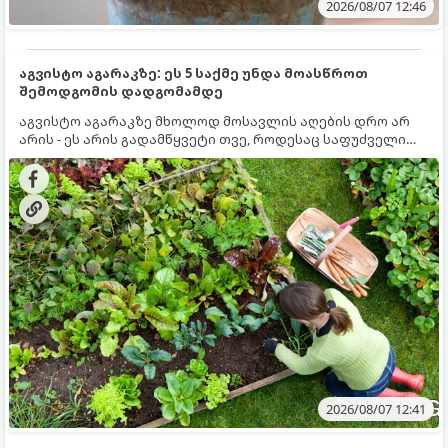
2026/08/07 12:46
აგვისტო აგარაკზე: ეს 5 საქმე უნდა მოასწროთ
შემოდგომის დადგომამდე
აგვისტო აგარაკზე მხოლოდ მოსავლის აღების დრო არ
არის - ეს არის გადამწყვეტი თვე, როდესაც საფუძველი
ეყრება მომავალი წლის მოსავალს და ბაღი მზადდება
შემოდგომა-ზამთრის სეზონისთვის. იმისათვის, რომ
ნიადაგმა ენერგია აღიდგინოს, ხოლო მცენარეებმა
ზამთარს გაუძლონ, აგვისტოს ბოლომდე 5
მნიშვნელოვანი საქმის გაკეთება უნდა მოასწროთ:
2026/08/07 12:41