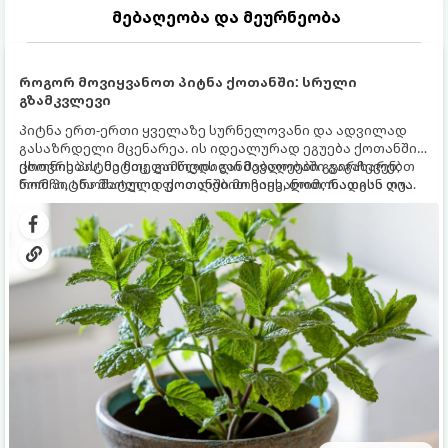
მებაღეობა და მეურნეობა
როგორ მოვიყვანოთ პიტნა ქოთანში: სრული
გზამკვლევი
პიტნა ერთ-ერთი ყველაზე სურნელოვანი და ადვილად
გასაზრდელი მცენარეა. ის იდეალურად ეგუება ქოთანში
ცხოვრებას, მეტიც, გამოცდილი მებაღეები გვირჩევენ,
ქოთნის პიტნა მთელი წლის განმავლობაში გაგახარებთ
რომ პიტნა მხოლოდ ქოთანში მოვიყვანოთ, რადგან ღია
ნორჩი, არომატული ფოთლებით ჩაის, ლიმონათისა თუ
გრუნტში (ბაღში) დარგვისას ის ფესვებით ძალიან
კერძებისთვის.
სწრაფად ვრცელდება და სხვა მცენარეებს ავიწროებს.