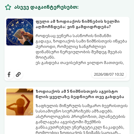
ასევე დაგაინტერესებთ:
ფული ამ ზოდიაქოს ნიშნების ხელში
აღმოჩნდება: ვინ გამდიდრდება?
როდესაც ვენერა სასწორის ნიშანში
გადავა, ზოდიაქოს სამი ნიშნისთვის იწყება
პერიოდი, რომელიც ხანგრძლივი
ფინანსური ნერვიულობის შემდეგ შვებას
მოიტანს.
ეს გახდება თავისებური ჯილდო მათთვის,
ვინც დიდხანს შრომობდა, მოთმინებას
იჩენდა და სირთულეების მიუხედავად წინ
2026/08/07 10:32
სვლას განაგრძობდა. ბევრი მიეჩვია
სტაბილურობისთვის ბრძოლას,
სურვილების გადადებასა და ხარჯების
ზოდიაქოს ამ 5 ნიშნისთვის აგვისტო
მკაცრ კონტროლს. თუმცა, ახლა სიტუაცია
პრობლემები, რომლებიც უსასრულო
წლის ყველაზე ბედნიერი თვე გახდება
თანდათან შეიცვლება.
გეგონათ, უკან დაიხევს, ამასთან ერთად კი
გაჩნდება მეტი ნდობა მომავლის მიმართ.
ზაფხულის მიწურულს სამყარო ბევრისთვის
რთული პერიოდის შემდეგ ეს ნიშნები
სასიამოვნო სიურპრიზებს ამზადებს.
შეძლებენ ამოისუნთქონ და დაინახონ
ასტროლოგების პროგნოზით, პლანეტების
ახალი შესაძლებლობები.
განლაგება აგვისტოში შექმნის
განსაკუთრებულ ენერგეტიკულ ნაკადებს,
რომლებიც ზოდიაქოს 5 ნიშანს საოცარ