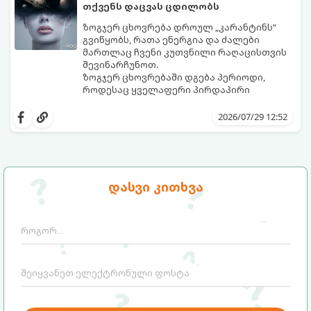
თქვენს დაცვას ცდილობს
ზოგჯერ ცხოვრება დროულ „კარანტინს“
გვიწყობს, რათა ენერგია და ძალები
მართლაც ჩვენი კუთვნილი რაღაცისთვის
შევინარჩუნოთ.
ზოგჯერ ცხოვრებაში დგება პერიოდი,
როდესაც ყველაფერი პირდაპირი
მნიშვნელობით ხელიდან გვეცლება:
იშლება მნიშვნელოვანი გარიგებები,
2026/07/29 12:52
უქმდება დიდხანს ნანატრი მოგზაურობები,
ხოლო ადამიანები, რომლებსაც
ახლობლებად ვთვლიდით, უეცრად მიდიან.
აი, 5 აშკარა ნიშანი იმისა, რომ
ასეთ მომენტებში ადვილია
მომხდარი მარცხი სასჯელი კი არა,
სასოწარკვეთილებაში ჩავარდნა. თუმცა
თქვენი დაცვისკენ მიმართული
დასვი კითხვა
ეზოთერიკასა და ფსიქოლოგიაში ეს
სამყაროს მცდელობაა:
ფენომენი ხშირად სხვანაირად
განიხილება: როგორც სამყაროს (ან ჩვენი
არაცნობიერის) ფარული დამცავი
მექანიზმების მუშაობა, რომელთაც
რეალური, მაგრამ ჯერ კიდევ უხილავი
საფრთხისგან შორს მივყავართ.