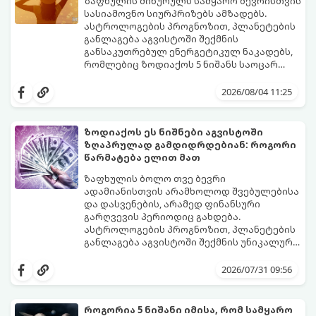
გაჩნდება მეტი ნდობა მომავლის მიმართ.
ზაფხულის მიწურულს სამყარო ბევრისთვის
რთული პერიოდის შემდეგ ეს ნიშნები
სასიამოვნო სიურპრიზებს ამზადებს.
შეძლებენ ამოისუნთქონ და დაინახონ
ასტროლოგების პროგნოზით, პლანეტების
ახალი შესაძლებლობები.
განლაგება აგვისტოში შექმნის
განსაკუთრებულ ენერგეტიკულ ნაკადებს,
რომლებიც ზოდიაქოს 5 ნიშანს საოცარ
იღბალს, ჰარმონიასა და წარმატებას
მათთვის აგვისტო გარდამტეხი და წლის
მოუტანს.
ყველაზე ბედნიერი თვე აღმოჩნდება.
2026/08/04 11:25
გაიგეთ, მოხვდით თუ არა ამ იღბლიანთა
შორის:
ზოდიაქოს ეს ნიშნები აგვისტოში
ზღაპრულად გამდიდრდებიან: როგორი
წარმატება ელით მათ
ზაფხულის ბოლო თვე ბევრი
ადამიანისთვის არამხოლოდ შვებულებისა
და დასვენების, არამედ ფინანსური
გარღვევის პერიოდიც გახდება.
ასტროლოგების პროგნოზით, პლანეტების
განლაგება აგვისტოში შექმნის უნიკალურ
ენერგეტიკულ ნაკადებს, რომლებიც
გაიგეთ, მოხვდით თუ არა იმ იღბლიანთა
ზოდიაქოს 4 ნიშანს ფინანსური წარმატების
შორის, ვისაც აგვისტოში ფინანსური
2026/07/31 09:56
მიღწევასა და შემოსავლების
იღბალი გაუღიმებს:
საგრძნობლად გაზრდაში დაეხმარება.
როგორია 5 ნიშანი იმისა, რომ სამყარო