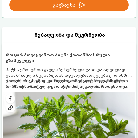
გაგზავნა
მებაღეობა და მეურნეობა
როგორ მოვიყვანოთ პიტნა ქოთანში: სრული
გზამკვლევი
პიტნა ერთ-ერთი ყველაზე სურნელოვანი და ადვილად
გასაზრდელი მცენარეა. ის იდეალურად ეგუება ქოთანში
ცხოვრებას, მეტიც, გამოცდილი მებაღეები გვირჩევენ,
ქოთნის პიტნა მთელი წლის განმავლობაში გაგახარებთ
რომ პიტნა მხოლოდ ქოთანში მოვიყვანოთ, რადგან ღია
ნორჩი, არომატული ფოთლებით ჩაის, ლიმონათისა თუ
გრუნტში (ბაღში) დარგვისას ის ფესვებით ძალიან
კერძებისთვის.
სწრაფად ვრცელდება და სხვა მცენარეებს ავიწროებს.