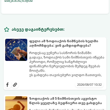
ასევე დაგაინტერესებთ:
ფული ამ ზოდიაქოს ნიშნების ხელში
აღმოჩნდება: ვინ გამდიდრდება?
როდესაც ვენერა სასწორის ნიშანში
გადავა, ზოდიაქოს სამი ნიშნისთვის იწყება
პერიოდი, რომელიც ხანგრძლივი
ფინანსური ნერვიულობის შემდეგ შვებას
მოიტანს.
ეს გახდება თავისებური ჯილდო მათთვის,
ვინც დიდხანს შრომობდა, მოთმინებას
იჩენდა და სირთულეების მიუხედავად წინ
2026/08/07 10:32
სვლას განაგრძობდა. ბევრი მიეჩვია
სტაბილურობისთვის ბრძოლას,
სურვილების გადადებასა და ხარჯების
ზოდიაქოს ამ 5 ნიშნისთვის აგვისტო
მკაცრ კონტროლს. თუმცა, ახლა სიტუაცია
პრობლემები, რომლებიც უსასრულო
წლის ყველაზე ბედნიერი თვე გახდება
თანდათან შეიცვლება.
გეგონათ, უკან დაიხევს, ამასთან ერთად კი