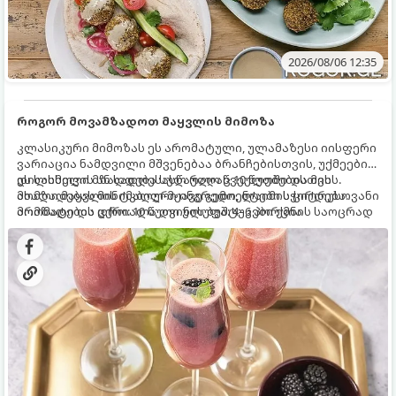
2026/08/06 12:35
როგორ მოვამზადოთ მაყვლის მიმოზა
კლასიკური მიმოზას ეს არომატული, ულამაზესი იისფერი
ვარიაცია ნამდვილი მშვენებაა ბრანჩებისთვის, უქმეების
დილისთვის ან სადღესასწაულო წვეულებებისთვის.
ეს სასმელი მზადდება სულ რაღაც 10 წუთში და მის
ახალი მაყვლის ტკბილ-მჟავე გემო, ლაიმის ციტრუსოვანი
მომზადებას მინიმალური ინგრედიენტები სჭირდება.
არომატი და ცქრიალა ღვინის ბუშტუკები ქმნის საოცრად
მომზადების დრო: 10 წუთი ულუფა: 4–6 პორცია
დახვეწილ და მაგრილებელ კოქტეილს.