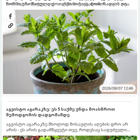
რომ პიტნა მხოლოდ ქოთანში მოვიყვანოთ, რადგან ღია
ნორჩი, არომატული ფოთლებით ჩაის, ლიმონათისა თუ
გრუნტში (ბაღში) დარგვისას ის ფესვებით ძალიან
კერძებისთვის.
სწრაფად ვრცელდება და სხვა მცენარეებს ავიწროებს.
2026/08/07 12:46
აგვისტო აგარაკზე: ეს 5 საქმე უნდა მოასწროთ
შემოდგომის დადგომამდე
აგვისტო აგარაკზე მხოლოდ მოსავლის აღების დრო არ
არის - ეს არის გადამწყვეტი თვე, როდესაც საფუძველი
ეყრება მომავალი წლის მოსავალს და ბაღი მზადდება