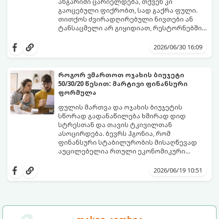
ანგარიში ცარიელდება, თქვენ კი
გაოცებული ფიქრობთ, სად გაქრა ფული.
თითქოს ძვირადღირებული ნივთები ან
ტანსაცმელი არ გიყიდიათ, რესტორნებშიც
არ გივლიათ, მაგრამ ბალანსი მაინც
რეალობა ისაა, რომ ჩვენს ბიუჯეტს
ნულზეა.
მსხვილი საყიდლები კი არ აცარიელებს,
2026/06/30 16:09
არამედ წვრილმანი, ყოველდღიური და
ხშირად შეუმჩნეველი ხარჯები. მათ
ფინანსისტები „ფარულ ხარჯებს“ უწოდებენ
როგორ ვმართოთ ოჯახის ბიუჯეტი
- ისინი ჩუმად, ყოველდღე იპარავენ თქვენს
50/30/20 წესით: მარტივი ფინანსური
ფულს და თვის ბოლოს სოლიდურ თანხად
გთავაზობთ 5 ყველაზე გავრცელებულ
ფორმულა
გროვდებიან.
ფარულ ხარჯს, რომელთა კონტროლიც
ფინანსურ სტაბილურობას
ფულის მართვა და ოჯახის ბიუჯეტის
დაგიბრუნებთ:
სწორად გადანაწილება ხშირად დიდ
სტრესთან და თავის ტკივილთან
ასოცირდება. ბევრს ჰგონია, რომ
ფინანსური სტაბილურობის მისაღწევად
აუცილებელია რთული ეკონომიკური
ცხრილების წარმოება და ყოველი თეთრის
ეს მეთოდი პირველად ამერიკელმა
მკაცრი კონტროლი. რეალურად კი,
სენატორმა და პროფესორმა ელიზაბეტ
2026/06/19 10:51
არსებობს მარტივი, მსოფლიოში
უორენმა თავის წიგნში „All Your Worth“
აღიარებული და უნივერსალური ფორმულა,
აღწერა. მისი მთავარი პლუსი სიმარტივეა -
რომელსაც 50/30/20 წესი ჰქვია.
თქვენ არ გჭირდებათ უარი თქვათ
ცხოვრებისეულ სიამოვნებებზე, ფორმულა
თავად გიჩვენებთ, როგორ გადაანაწილოთ
გაიგეთ, როგორ მუშაობს ეს მარტივი