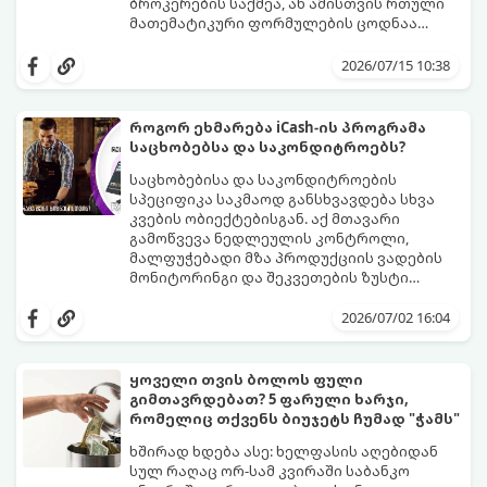
ბროკერების საქმეა, ან ამისთვის რთული
მათემატიკური ფორმულების ცოდნაა
საჭირო. სინამდვილეში, დღეს აქციების
ეს გზამკვლევი დაგეხმარებათ
ყიდვა იმაზე მარტივია, ვიდრე ონლაინ
გაერკვეთ ფინანსების სამყაროში,
2026/07/15 10:38
მაღაზიაში ნივთის შეკვეთა. ამის გაკეთება
გაიგოთ, როგორ მუშაობს ეს სისტემა და
ტელეფონით, სახლიდან გაუსვლელად,
როგორ გადადგათ პირველი ნაბიჯები
სულ რაღაც $10-ითაც კი შეგიძლიათ.
უსაფრთხოდ.
როგორ ეხმარება iCash-ის პროგრამა
საცხობებსა და საკონდიტროებს?
საცხობებისა და საკონდიტროების
სპეციფიკა საკმაოდ განსხვავდება სხვა
კვების ობიექტებისგან. აქ მთავარი
გამოწვევა ნედლეულის კონტროლი,
მალფუჭებადი მზა პროდუქციის ვადების
მონიტორინგი და შეკვეთების ზუსტი
დაგეგმვაა.
icash.ge
სპეციალურად ამ
ნიშისთვის შემუშავებულ ციფრულ
2026/07/02 16:04
გადაწყვეტილებებს აწვდის საცხობებსა და
საკონდიტროებს, რათა დაეხმაროს მათ
წარმოების ყოველი ეტაპის
ყოველი თვის ბოლოს ფული
ოპტიმიზაციაში.
გიმთავრდებათ? 5 ფარული ხარჯი,
რომელიც თქვენს ბიუჯეტს ჩუმად "ჭამს"
ხშირად ხდება ასე: ხელფასის აღებიდან
სულ რაღაც ორ-სამ კვირაში საბანკო