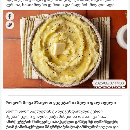
კერძია, სასიამოვნო გემოთი და ნაღების-მოყვითალო
ფერით. მისი მომზადება ძალიან მარტივია, მაგრამ
არსებობს რამდენიმე საიდუმლო, რომლებიც უნდა
იცოდეთ, რომ პიურე იდეალურად გემრიელი გამოვიდეს.
2026/08/07 14:00
როგორ მოვამზადოთ ვეგეტარიანული ფალაფელი
ახლო აღმოსავლეთის ეს ლეგენდარული კერძი
მცენარეული ცილის, ვიტამინებისა და საოცარი
არომატების ნამდვილი საბადოა. გარედან ოქროსფერი
ამ რეცეპტის მთავარი საიდუმლო იმაში მდგომარეობს,
და ხრაშუნა, ხოლო შიგნიდან ნაზი და მწვანე
რომ გამოიყენება გამომშრალი და ჩამბალი მუხუდო და