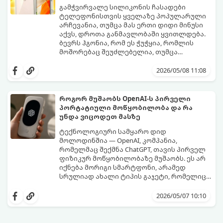
გამჭვირვალე სილიკონის ჩასადები
ტელეფონისთვის ყველაზე პოპულარული
არჩევანია, თუმცა მას ერთი დიდი მინუსი
აქვს, დროთა განმავლობაში ყვითლდება.
ბევრს ჰგონია, რომ ეს ჭუჭყია, რომლის
მოშორებაც შეუძლებელია, თუმცა
არსებობს მეთოდები, რომლებიც მას
პირვანდელ სახეს დაუბრუნებს.
2026/05/08 11:08
როგორ მუშაობს OpenAI-ს პირველი
პორტატიული მოწყობილობა და რა
უნდა ვიცოდეთ მასზე
ტექნოლოგიური სამყარო დიდ
მოლოდინშია — OpenAI, კომპანია,
რომელმაც შექმნა ChatGPT, თავის პირველ
ფიზიკურ მოწყობილობაზე მუშაობს. ეს არ
იქნება მორიგი სმარტფონი, არამედ
სრულიად ახალი ტიპის გაჯეტი, რომელიც
ხელოვნურ ინტელექტთან ჩვენს
მიჰყევით ამ გზამკვლევს, რათა გაიგოთ, რა
ურთიერთობას შეცვლის.
დეტალებია ცნობილი ამ მოწყობილობის
2026/05/07 10:10
შესახებ: