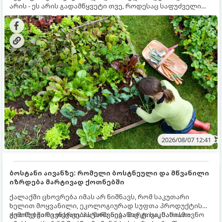
არის - ეს არის გადამწყვეტი თვე, როდესაც საფუძველი
ეყრება მომავალი წლის მოსავალს და ბაღი მზადდება
შემოდგომა-ზამთრის სეზონისთვის. იმისათვის, რომ
ნიადაგმა ენერგია აღიდგინოს, ხოლო მცენარეებმა
ზამთარს გაუძლონ, აგვისტოს ბოლომდე 5
მნიშვნელოვანი საქმის გაკეთება უნდა მოასწროთ:
2026/08/07 12:41
ბოსტანი აივანზე: რომელი ბოსტნეული და მწვანილი
იზრდება მარტივად ქოთნებში
ქალაქში ცხოვრება იმას არ ნიშნავს, რომ საკუთარი
ხელით მოყვანილი, ეკოლოგიურად სუფთა პროდუქტის
გემოზე უარი თქვათ. პატარა აივანიც კი საკმარისია
ქოთნებში მცენარეების მოშენება მარტივი, სასიამოვნო