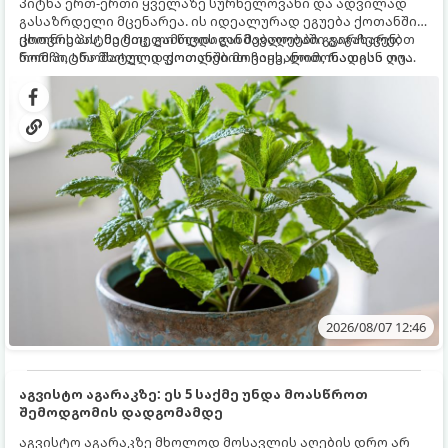
პიტნა ერთ-ერთი ყველაზე სურნელოვანი და ადვილად
გასაზრდელი მცენარეა. ის იდეალურად ეგუება ქოთანში
ცხოვრებას, მეტიც, გამოცდილი მებაღეები გვირჩევენ,
ქოთნის პიტნა მთელი წლის განმავლობაში გაგახარებთ
რომ პიტნა მხოლოდ ქოთანში მოვიყვანოთ, რადგან ღია
ნორჩი, არომატული ფოთლებით ჩაის, ლიმონათისა თუ
გრუნტში (ბაღში) დარგვისას ის ფესვებით ძალიან
კერძებისთვის.
სწრაფად ვრცელდება და სხვა მცენარეებს ავიწროებს.
2026/08/07 12:46
აგვისტო აგარაკზე: ეს 5 საქმე უნდა მოასწროთ
შემოდგომის დადგომამდე
აგვისტო აგარაკზე მხოლოდ მოსავლის აღების დრო არ