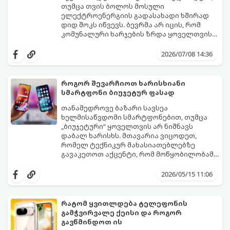
თუმცა თვის ბოლოს მოსული
ელექტროენერგიის გადასახადი ხშირად
დიდ შოკს იწვევს. ბევრმა არ იცის, რომ
კომუნალური ხარჯების ზრდა ყოველთვის
თავად აპარატის ბრალი არ არის, ხშირად
არსებობს რამდენიმე მარტივი რეჟიმი და
მიზეზი მისი არასწორი ექსპლუატაცია და
პარამეტრი, რომლებიც დაგეხმარებათ
2026/07/08 14:36
მართვის პულტის პარამეტრების
შეინარჩუნოთ სასურველი სიგრილე და
უცოდინარობაა.
ამავდროულად საგრძნობლად დაზოგოთ
ბიუჯეტი.
როგორ შევარჩიოთ ხარისხიანი
გთავაზობთ ეკონომიური მუშაობის
სმარტფონი ბიუჯეტურ ფასად
მთავარ ხრიკებს:
თანამედროვე ბაზარი სავსეა
ხელმისაწვდომი სმარტფონებით, თუმცა
„ბიუჯეტური“ ყოველთვის არ ნიშნავს
დაბალ ხარისხს. მთავარია ვიცოდეთ,
რომელ ტექნიკურ მახასიათებლებზე
გავაკეთოთ აქცენტი, რომ მოწყობილობამ
რამდენიმე წელი გამართულად იმუშაოს.
მიჰყევით ამ გზამკვლევს ოპტიმალური
არჩევანის გასაკეთებლად:
2026/05/15 11:06
რატომ ყვითლდება ტელეფონის
გამჭვირვალე ქეისი და როგორ
გავწმინდოთ ის