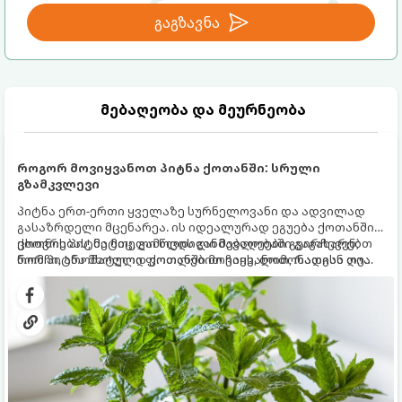
გაგზავნა
მებაღეობა და მეურნეობა
როგორ მოვიყვანოთ პიტნა ქოთანში: სრული
გზამკვლევი
პიტნა ერთ-ერთი ყველაზე სურნელოვანი და ადვილად
გასაზრდელი მცენარეა. ის იდეალურად ეგუება ქოთანში
ცხოვრებას, მეტიც, გამოცდილი მებაღეები გვირჩევენ,
ქოთნის პიტნა მთელი წლის განმავლობაში გაგახარებთ
რომ პიტნა მხოლოდ ქოთანში მოვიყვანოთ, რადგან ღია
ნორჩი, არომატული ფოთლებით ჩაის, ლიმონათისა თუ
გრუნტში (ბაღში) დარგვისას ის ფესვებით ძალიან
კერძებისთვის.
სწრაფად ვრცელდება და სხვა მცენარეებს ავიწროებს.