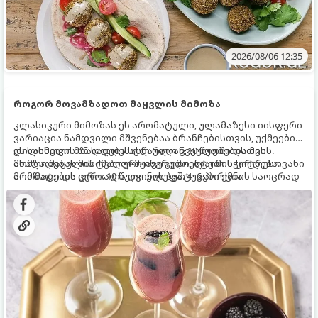
2026/08/06 12:35
როგორ მოვამზადოთ მაყვლის მიმოზა
კლასიკური მიმოზას ეს არომატული, ულამაზესი იისფერი
ვარიაცია ნამდვილი მშვენებაა ბრანჩებისთვის, უქმეების
დილისთვის ან სადღესასწაულო წვეულებებისთვის.
ეს სასმელი მზადდება სულ რაღაც 10 წუთში და მის
ახალი მაყვლის ტკბილ-მჟავე გემო, ლაიმის ციტრუსოვანი
მომზადებას მინიმალური ინგრედიენტები სჭირდება.
არომატი და ცქრიალა ღვინის ბუშტუკები ქმნის საოცრად
მომზადების დრო: 10 წუთი ულუფა: 4–6 პორცია
დახვეწილ და მაგრილებელ კოქტეილს.