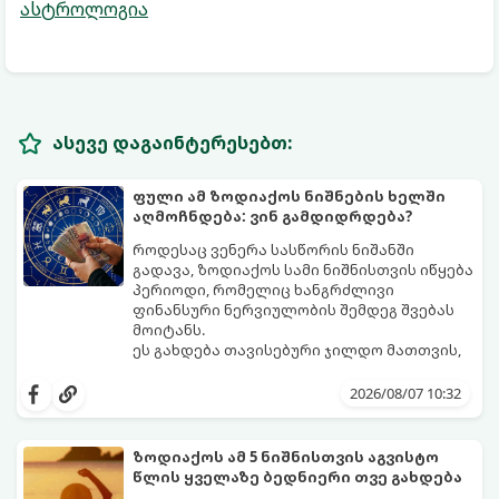
ასტროლოგია
ასევე დაგაინტერესებთ:
ფული ამ ზოდიაქოს ნიშნების ხელში
აღმოჩნდება: ვინ გამდიდრდება?
როდესაც ვენერა სასწორის ნიშანში
გადავა, ზოდიაქოს სამი ნიშნისთვის იწყება
პერიოდი, რომელიც ხანგრძლივი
ფინანსური ნერვიულობის შემდეგ შვებას
მოიტანს.
ეს გახდება თავისებური ჯილდო მათთვის,
ვინც დიდხანს შრომობდა, მოთმინებას
იჩენდა და სირთულეების მიუხედავად წინ
2026/08/07 10:32
სვლას განაგრძობდა. ბევრი მიეჩვია
სტაბილურობისთვის ბრძოლას,
სურვილების გადადებასა და ხარჯების
ზოდიაქოს ამ 5 ნიშნისთვის აგვისტო
მკაცრ კონტროლს. თუმცა, ახლა სიტუაცია
პრობლემები, რომლებიც უსასრულო
წლის ყველაზე ბედნიერი თვე გახდება
თანდათან შეიცვლება.
გეგონათ, უკან დაიხევს, ამასთან ერთად კი