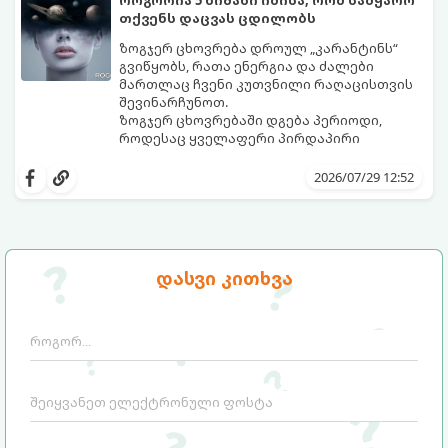
თქვენს დაცვას ცდილობს
ზოგჯერ ცხოვრება დროულ „კარანტინს“
გვიწყობს, რათა ენერგია და ძალები
მართლაც ჩვენი კუთვნილი რაღაცისთვის
შევინარჩუნოთ.
ზოგჯერ ცხოვრებაში დგება პერიოდი,
როდესაც ყველაფერი პირდაპირი
მნიშვნელობით ხელიდან გვეცლება:
იშლება მნიშვნელოვანი გარიგებები,
2026/07/29 12:52
უქმდება დიდხანს ნანატრი მოგზაურობები,
ხოლო ადამიანები, რომლებსაც
ახლობლებად ვთვლიდით, უეცრად მიდიან.
აი, 5 აშკარა ნიშანი იმისა, რომ
ასეთ მომენტებში ადვილია
მომხდარი მარცხი სასჯელი კი არა,
სასოწარკვეთილებაში ჩავარდნა. თუმცა
თქვენი დაცვისკენ მიმართული
დასვი კითხვა
ეზოთერიკასა და ფსიქოლოგიაში ეს
სამყაროს მცდელობაა:
ფენომენი ხშირად სხვანაირად
განიხილება: როგორც სამყაროს (ან ჩვენი
არაცნობიერის) ფარული დამცავი
მექანიზმების მუშაობა, რომელთაც
რეალური, მაგრამ ჯერ კიდევ უხილავი
საფრთხისგან შორს მივყავართ.