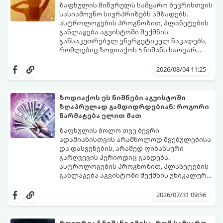
გაჩნდება მეტი ნდობა მომავლის მიმართ.
ზაფხულის მიწურულს სამყარო ბევრისთვის
რთული პერიოდის შემდეგ ეს ნიშნები
სასიამოვნო სიურპრიზებს ამზადებს.
შეძლებენ ამოისუნთქონ და დაინახონ
ასტროლოგების პროგნოზით, პლანეტების
ახალი შესაძლებლობები.
განლაგება აგვისტოში შექმნის
განსაკუთრებულ ენერგეტიკულ ნაკადებს,
რომლებიც ზოდიაქოს 5 ნიშანს საოცარ
იღბალს, ჰარმონიასა და წარმატებას
მათთვის აგვისტო გარდამტეხი და წლის
მოუტანს.
ყველაზე ბედნიერი თვე აღმოჩნდება.
2026/08/04 11:25
გაიგეთ, მოხვდით თუ არა ამ იღბლიანთა
შორის:
ზოდიაქოს ეს ნიშნები აგვისტოში
ზღაპრულად გამდიდრდებიან: როგორი
წარმატება ელით მათ
ზაფხულის ბოლო თვე ბევრი
ადამიანისთვის არამხოლოდ შვებულებისა
და დასვენების, არამედ ფინანსური
გარღვევის პერიოდიც გახდება.
ასტროლოგების პროგნოზით, პლანეტების
განლაგება აგვისტოში შექმნის უნიკალურ
ენერგეტიკულ ნაკადებს, რომლებიც
გაიგეთ, მოხვდით თუ არა იმ იღბლიანთა
ზოდიაქოს 4 ნიშანს ფინანსური წარმატების
შორის, ვისაც აგვისტოში ფინანსური
2026/07/31 09:56
მიღწევასა და შემოსავლების
იღბალი გაუღიმებს:
საგრძნობლად გაზრდაში დაეხმარება.
როგორია 5 ნიშანი იმისა, რომ სამყარო