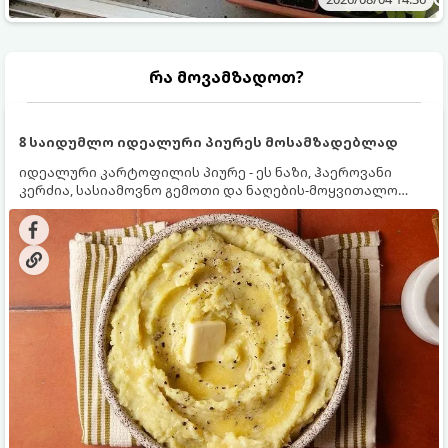
რა მოვამზადოთ?
8 საიდუმლო იდეალური პიურეს მოსამზადებლად
იდეალური კარტოფილის პიურე - ეს ნაზი, ჰაეროვანი
კერძია, სასიამოვნო გემოთი და ნაღების-მოყვითალო
ფერით. მისი მომზადება ძალიან მარტივია, მაგრამ
არსებობს რამდენიმე საიდუმლო, რომლებიც უნდა
იცოდეთ, რომ პიურე იდეალურად გემრიელი გამოვიდეს.