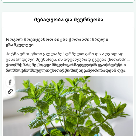
მებაღეობა და მეურნეობა
როგორ მოვიყვანოთ პიტნა ქოთანში: სრული
გზამკვლევი
პიტნა ერთ-ერთი ყველაზე სურნელოვანი და ადვილად
გასაზრდელი მცენარეა. ის იდეალურად ეგუება ქოთანში
ცხოვრებას, მეტიც, გამოცდილი მებაღეები გვირჩევენ,
ქოთნის პიტნა მთელი წლის განმავლობაში გაგახარებთ
რომ პიტნა მხოლოდ ქოთანში მოვიყვანოთ, რადგან ღია
ნორჩი, არომატული ფოთლებით ჩაის, ლიმონათისა თუ
გრუნტში (ბაღში) დარგვისას ის ფესვებით ძალიან
კერძებისთვის.
სწრაფად ვრცელდება და სხვა მცენარეებს ავიწროებს.