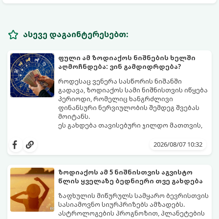
ასევე დაგაინტერესებთ:
ფული ამ ზოდიაქოს ნიშნების ხელში
აღმოჩნდება: ვინ გამდიდრდება?
როდესაც ვენერა სასწორის ნიშანში
გადავა, ზოდიაქოს სამი ნიშნისთვის იწყება
პერიოდი, რომელიც ხანგრძლივი
ფინანსური ნერვიულობის შემდეგ შვებას
მოიტანს.
ეს გახდება თავისებური ჯილდო მათთვის,
ვინც დიდხანს შრომობდა, მოთმინებას
იჩენდა და სირთულეების მიუხედავად წინ
2026/08/07 10:32
სვლას განაგრძობდა. ბევრი მიეჩვია
სტაბილურობისთვის ბრძოლას,
სურვილების გადადებასა და ხარჯების
ზოდიაქოს ამ 5 ნიშნისთვის აგვისტო
მკაცრ კონტროლს. თუმცა, ახლა სიტუაცია
პრობლემები, რომლებიც უსასრულო
წლის ყველაზე ბედნიერი თვე გახდება
თანდათან შეიცვლება.
გეგონათ, უკან დაიხევს, ამასთან ერთად კი
გაჩნდება მეტი ნდობა მომავლის მიმართ.
ზაფხულის მიწურულს სამყარო ბევრისთვის
რთული პერიოდის შემდეგ ეს ნიშნები
სასიამოვნო სიურპრიზებს ამზადებს.
შეძლებენ ამოისუნთქონ და დაინახონ
ასტროლოგების პროგნოზით, პლანეტების