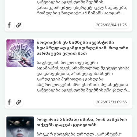
ახალი შესაძლებლობები.
განლაგება აგვისტოში შექმნის
განსაკუთრებულ ენერგეტიკულ ნაკადებს,
რომლებიც ზოდიაქოს 5 ნიშანს საოცარ
იღბალს, ჰარმონიასა და წარმატებას
მათთვის აგვისტო გარდამტეხი და წლის
მოუტანს.
ყველაზე ბედნიერი თვე აღმოჩნდება.
2026/08/04 11:25
გაიგეთ, მოხვდით თუ არა ამ იღბლიანთა
შორის:
ზოდიაქოს ეს ნიშნები აგვისტოში
ზღაპრულად გამდიდრდებიან: როგორი
წარმატება ელით მათ
ზაფხულის ბოლო თვე ბევრი
ადამიანისთვის არამხოლოდ შვებულებისა
და დასვენების, არამედ ფინანსური
გარღვევის პერიოდიც გახდება.
ასტროლოგების პროგნოზით, პლანეტების
განლაგება აგვისტოში შექმნის უნიკალურ
ენერგეტიკულ ნაკადებს, რომლებიც
გაიგეთ, მოხვდით თუ არა იმ იღბლიანთა
ზოდიაქოს 4 ნიშანს ფინანსური წარმატების
შორის, ვისაც აგვისტოში ფინანსური
2026/07/31 09:56
მიღწევასა და შემოსავლების
იღბალი გაუღიმებს:
საგრძნობლად გაზრდაში დაეხმარება.
როგორია 5 ნიშანი იმისა, რომ სამყარო
თქვენს დაცვას ცდილობს
ზოგჯერ ცხოვრება დროულ „კარანტინს“