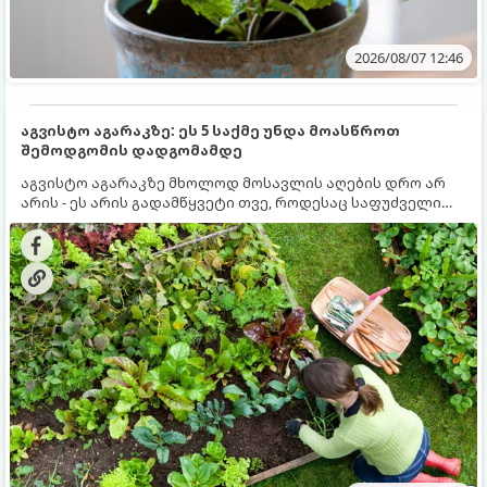
2026/08/07 12:46
აგვისტო აგარაკზე: ეს 5 საქმე უნდა მოასწროთ
შემოდგომის დადგომამდე
აგვისტო აგარაკზე მხოლოდ მოსავლის აღების დრო არ
არის - ეს არის გადამწყვეტი თვე, როდესაც საფუძველი
ეყრება მომავალი წლის მოსავალს და ბაღი მზადდება
შემოდგომა-ზამთრის სეზონისთვის. იმისათვის, რომ
ნიადაგმა ენერგია აღიდგინოს, ხოლო მცენარეებმა
ზამთარს გაუძლონ, აგვისტოს ბოლომდე 5
მნიშვნელოვანი საქმის გაკეთება უნდა მოასწროთ: