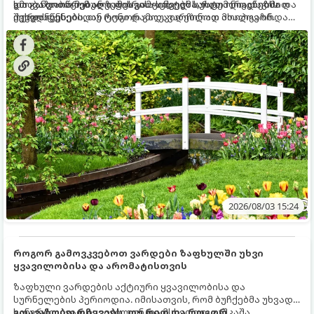
და განვითარებული ფესვთა სისტემა, რათა ნიადაგის
ხმობა დაიწყონ ან ზამთრის ყინვებს სუსტი ორგანიზმით
გთავაზობთ მებაღეების გამოცდილ საიდუმლოებებსა და
ქვედა ფენებიდან ტენი დამოუკიდებლად მოიპოვონ.
შეხვდნენ.
ოქროს წესებს, თუ როგორ გადავარჩინოთ ახალგაზრდა
ხეები ზაფხულის სიცხეში:
2026/08/03 15:24
როგორ გამოვკვებოთ ვარდები ზაფხულში უხვი
ყვავილობისა და არომატისთვის
ზაფხული ვარდების აქტიური ყვავილობისა და
სურნელების პერიოდია. იმისათვის, რომ ბუჩქებმა უხვად,
ხანგრძლივად იყვავილონ და მსხვილი, კაშკაშა
გთავაზობთ რჩევებს, თუ რით და როგორ