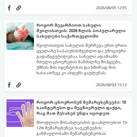
მიჰყევით ამ 5-ნაბიჯიან ინსტრუქციას და
3 თვეში მნიშვნელოვან პროგრესს
2026/08/05 12:55
დაინახავთ.
როგორ შევარჩიოთ სახელი
შვილისთვის: 2026 წლის პოპულარული
სახელები საქართველოში
შვილისთვის სახელის შერჩევა ერთ-ერთი
ყველაზე საპასუხისმგებლო და ემოციური
გადაწყვეტილებაა. სახელი ადამიანს
მთელი ცხოვრების მანძილზე მიჰყვება,
ქმნის მის იდენტობას და ხშირად მის
ხასიათზეც კი ახდენს გავლენას.
ბოლო წლებში საქართველოში ტენდენცია
საგრძნობლად შეიცვალა: ტრადიციულ და
2026/08/03 15:13
კლასიკურ სახელებთან ერთად, მშობლები
სულ უფრო ხშირად ირჩევენ მოკლე,
ჟღერად და თანამედროვე სახელებს.
როგორ ცხოვრობენ მემარცხენეები: 10
საინტერესო და მეცნიერული ფაქტი,
რაც მათ შესახებ უნდა იცოდეთ
მსოფლიო მოსახლეობის დაახლოებით 10-
12% მემარცხენეა. საუკუნეების
განმავლობაში მემარცხენეობას