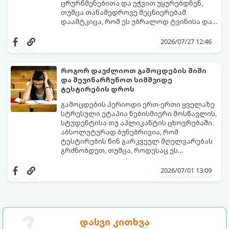
ცრურწმენებითა და ეჭვით უყურებდნენ,
თუმცა თანამედროვე მეცნიერებამ
დაამტკიცა, რომ ეს უბრალოდ ტვინისა და
ნერვული სისტემის მუშაობის უნიკალური
გთავაზობთ 10 საინტერესო მეცნიერულ
თავისებურებაა.
ფაქტს იმის შესახებ, თუ როგორ მუშაობს
2026/07/27 12:46
მემარცხენეების ტვინი და რა
უპირატესობები თუ გამოწვევები აქვთ
მათ ყოველდღიურ ცხოვრებაში.
როგორ დავძლიოთ გამოცდების შიში
და შევინარჩუნოთ სიმშვიდე
ტესტირების დროს
გამოცდების პერიოდი ერთ-ერთი ყველაზე
სტრესული ეტაპია ნებისმიერი მოსწავლის,
სტუდენტისა თუ აპლიკანტის ცხოვრებაში.
აბსოლუტურად ბუნებრივია, რომ
ტესტირების წინ გარკვეულ მღელვარებას
გრძნობდეთ, თუმცა, როდესაც ეს
მღელვარება პანიკასა და ძლიერ შიშში
გამოცდების შიში (ტესტური შფოთვა)
გადადის, ის ბლოკავს ტვინის რესურსებს.
მხოლოდ ცოდნის ნაკლებობით არ არის
2026/07/01 13:09
ხშირად ხდება, რომ ნასწავლი მასალა
გამოწვეული. ეს არის ფსიქოლოგიური
გამოცდის ოთახში შესვლისთანავე
რეაქცია წარუმატებლობის შიშზე.
ადამიანს სრულიად ავიწყდება (ე.წ.
საბედნიეროდ, არსებობს კონკრეტული
„ბლექაუტის“ ეფექტი).
მეცნიერული ხრიკები, რომლებიც
დაგეხმარებათ ემოციების მართვასა და
გთავაზობთ ნაბიჯ-ნაბიჯ გზამკვლევს, თუ
დასვი კითხვა
ტესტირებისას მაქსიმალური
როგორ დაამარცხოთ საგამოცდო