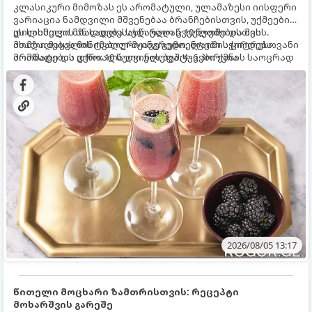
კლასიკური მიმოზას ეს არომატული, ულამაზესი იისფერი
ვარიაცია ნამდვილი მშვენებაა ბრანჩებისთვის, უქმეების
დილისთვის ან სადღესასწაულო წვეულებებისთვის.
ეს სასმელი მზადდება სულ რაღაც 10 წუთში და მის
ახალი მაყვლის ტკბილ-მჟავე გემო, ლაიმის ციტრუსოვანი
მომზადებას მინიმალური ინგრედიენტები სჭირდება.
არომატი და ცქრიალა ღვინის ბუშტუკები ქმნის საოცრად
მომზადების დრო: 10 წუთი ულუფა: 4–6 პორცია
დახვეწილ და მაგრილებელ კოქტეილს.
2026/08/05 13:17
წითელი მოცხარი ზამთრისთვის: რეცეპტი
მოხარშვის გარეშე