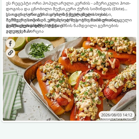
ეს რეცეპტი ორი პოპულარული კერძის - ამერიკული ჰოთ-
დოგისა და ცნობილი მექსიკური ქუჩის სიმინდის (Elote)
საოცარი სინთეზია. გრილზე შებრაწული სოსისი,
ეს იდეალური კერძია ეზოს წვეულებებისთვის,
შემწვარი სიმინდი, კრემისებრი სოუსი, მარილიანი ყველი
ბარბექიუსთვის ან უბრალოდ მეგობრებთან ერთად
და ცხარე სანელებლები ქმნის ნამდვილი გემოების
გემრიელი ვახშმისთვის.
მომზადების დრო: 15 წუთი
აფეთქებას.
ულუფა: 8 პორცია
2026/08/03 14:12