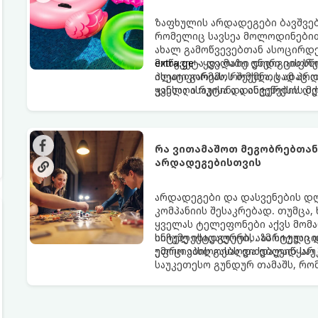
ზაფხულის არდადეგები ბავშვე
რომელიც სავსეა მოლოდინებით
ახალ გამოწვევებთან ასოცირდებ
მოწყვეტა და მათი ენერგიის ს
extra.ge
- ყველაზე დიდი ციფრ
ისეთი გარემოს შექმნა, სადაც 
პლატფორმას, რომელიც ამ პრობ
ჯანსაღი რუტინა დასვენების დ
ყველა ასაკისა და ინტერესის მ
გასართობი საშუალება.
რა ვითამაშოთ მეგობრებთან ერთად: 
არდადეგებისთვის
არდადეგები და დასვენების დ
კომპანიის შესაკრებად. თუმცა,
ყველას ტელეფონები აქვს მომ
სიჩუმე ისადგურებს. ამ სიტუა
ინტელექტუალური, აზარტული დ
ემოციების გასაღვიძებლად საუ
უფრო აახლოებს და დაუვიწყარ 
საუკეთესო გუნდურ თამაშს, რ
დღესასწაულად აქცევს: