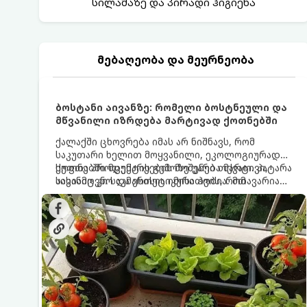
სილამაზე და პირადი ჰიგიენა
მებაღეობა და მეურნეობა
ბოსტანი აივანზე: რომელი ბოსტნეული და
მწვანილი იზრდება მარტივად ქოთნებში
ქალაქში ცხოვრება იმას არ ნიშნავს, რომ
საკუთარი ხელით მოყვანილი, ეკოლოგიურად
სუფთა პროდუქტის გემოზე უარი თქვათ. პატარა
ქოთნებში მცენარეების მოშენება მარტივი,
აივანიც კი საკმარისია იმისათვის, რომ
სასიამოვნო და ესთეტიკური ჰობია. მთავარია
მოიწყოთ მინი-ბოსტანი, საიდანაც
იცოდეთ, რომელი კულტურები ეგუებიან
ყოველდღიურად ახალ, არომატულ მწვანილსა
ქოთნის პირობებს ყველაზე კარგად და როგორ
და ბოსტნეულს მოკრეფთ.
მოუაროთ მათ სწორად.