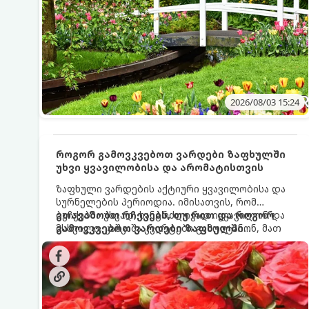
2026/08/03 15:24
როგორ გამოვკვებოთ ვარდები ზაფხულში
უხვი ყვავილობისა და არომატისთვის
ზაფხული ვარდების აქტიური ყვავილობისა და
სურნელების პერიოდია. იმისათვის, რომ
ბუჩქებმა უხვად, ხანგრძლივად იყვავილონ და
გთავაზობთ რჩევებს, თუ რით და როგორ
მსხვილი, კაშკაშა კვირტები გამოიტანონ, მათ
გამოვკვებოთ ვარდები ზაფხულში
რეგულარული და სწორი გამოკვება
საუკეთესო შედეგის მისაღწევად:
სჭირდებათ. ზაფხულის პერიოდში მცენარის
მოთხოვნილებები იცვლება, ამიტომ
მნიშვნელოვანია ვიცოდეთ, რომელი სასუქები
გამოიყენება ამ დროს.