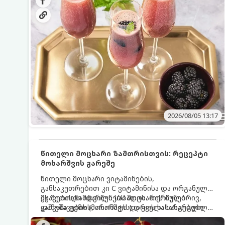
მაგრილებელ კოქტეილს.
2026/08/05 13:17
წითელი მოცხარი ზამთრისთვის: რეცეპტი
მოხარშვის გარეშე
წითელი მოცხარი ვიტამინების,
განსაკუთრებით კი C ვიტამინისა და ორგანული
მჟავების ნამდვილი საბადოა. თერმული
ეს მეთოდი ინარჩუნებს მოცხარის ბუნებრივ,
დამუშავების (მოხარშვის) დროს სასარგებლო
კაშკაშა გემოს, არომატს და ყველა სასარგებლო
ნივთიერებების დიდი ნაწილი იშლება. ამიტომ,
თვისებას.