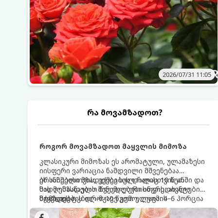
2026/07/31 11:05
რა მოვამზადოთ?
როგორ მოვამზადოთ მაყვლის მიმოზა
კლასიკური მიმოზას ეს არომატული, ულამაზესი
იისფერი ვარიაცია ნამდვილი მშვენებაა
ბრანჩებისთვის, უქმეების დილისთვის ან
ეს სასმელი მზადდება სულ რაღაც 10 წუთში და
სადღესასწაულო წვეულებებისთვის. ახალი
მის მომზადებას მინიმალური ინგრედიენტები
მაყვლის ტკბილ-მჟავე გემო, ლაიმის
სჭირდება.
მომზადების დრო: 10 წუთი ულუფა: 4–6 პორცია
ციტრუსოვანი არომატი და ცქრიალა ღვინის
ბუშტუკები ქმნის საოცრად დახვეწილ და