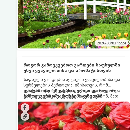
2026/08/03 15:24
როგორ გამოვკვებოთ ვარდები ზაფხულში
უხვი ყვავილობისა და არომატისთვის
ზაფხული ვარდების აქტიური ყვავილობისა და
სურნელების პერიოდია. იმისათვის, რომ
ბუჩქებმა უხვად, ხანგრძლივად იყვავილონ და
გთავაზობთ რჩევებს, თუ რით და როგორ
მსხვილი, კაშკაშა კვირტები გამოიტანონ, მათ
გამოვკვებოთ ვარდები ზაფხულში
რეგულარული და სწორი გამოკვება
საუკეთესო შედეგის მისაღწევად:
სჭირდებათ. ზაფხულის პერიოდში მცენარის
მოთხოვნილებები იცვლება, ამიტომ
მნიშვნელოვანია ვიცოდეთ, რომელი სასუქები
გამოიყენება ამ დროს.