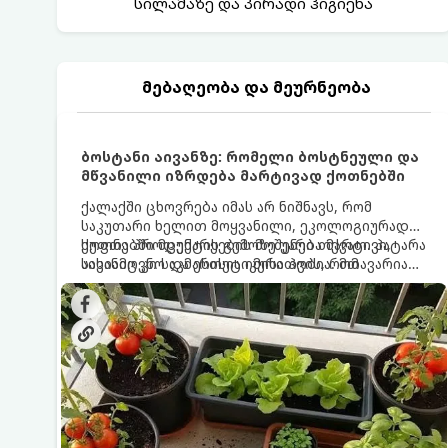
სილამაზე და პირადი ჰიგიენა
მებაღეობა და მეურნეობა
ბოსტანი აივანზე: რომელი ბოსტნეული და
მწვანილი იზრდება მარტივად ქოთნებში
ქალაქში ცხოვრება იმას არ ნიშნავს, რომ
საკუთარი ხელით მოყვანილი, ეკოლოგიურად
სუფთა პროდუქტის გემოზე უარი თქვათ. პატარა
ქოთნებში მცენარეების მოშენება მარტივი,
აივანიც კი საკმარისია იმისათვის, რომ
სასიამოვნო და ესთეტიკური ჰობია. მთავარია
მოიწყოთ მინი-ბოსტანი, საიდანაც
იცოდეთ, რომელი კულტურები ეგუებიან
ყოველდღიურად ახალ, არომატულ მწვანილსა
ქოთნის პირობებს ყველაზე კარგად და როგორ
და ბოსტნეულს მოკრეფთ.
მოუაროთ მათ სწორად.