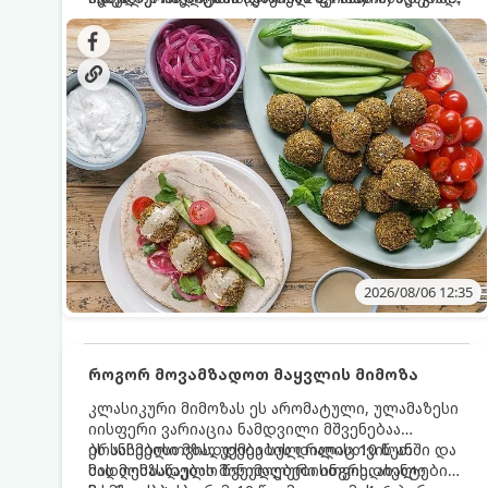
სალათებთან ერთად ან ტახინის (სესამის)
იდეალურად შეინარჩუნოს და არ დაიშალოს.
დრო: 10–15 წუთი ულუფა: 20–24 ცალი ბურთულა
სოუსთან მირთმევისთვის.
(4–6 პორცია)
2026/08/06 12:35
როგორ მოვამზადოთ მაყვლის მიმოზა
კლასიკური მიმოზას ეს არომატული, ულამაზესი
იისფერი ვარიაცია ნამდვილი მშვენებაა
ბრანჩებისთვის, უქმეების დილისთვის ან
ეს სასმელი მზადდება სულ რაღაც 10 წუთში და
სადღესასწაულო წვეულებებისთვის. ახალი
მის მომზადებას მინიმალური ინგრედიენტები