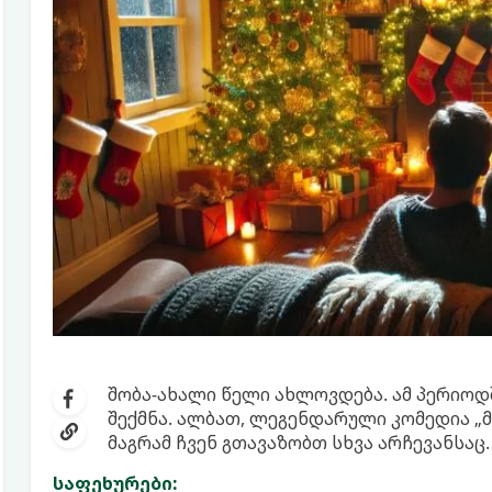
შობა-ახალი წელი ახლოვდება. ამ პერიოდშ
შექმნა. ალბათ, ლეგენდარული კომედია „მ
მაგრამ ჩვენ გთავაზობთ სხვა არჩევანსაც.
საფეხურები: