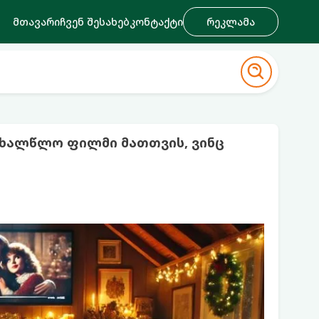
მთავარი
ჩვენ შესახებ
კონტაქტი
რეკლამა
ახალწლო ფილმი მათთვის, ვინც