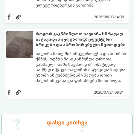
ელექტროენერგია გაითიშა.
საბედნიეროდ, არსებობს ფიზიკის მარტივი
კანონები და გამოცდილი ყოფითი ხრიკები,
2026/08/03 14:38
რომლებიც დაგეხმარებათ, საგრძნობლად
დაწიოთ ტემპერატურა სახლში და შექმნათ
სასიამოვნო სიგრილე სპეციალური
როგორ გავწმინდოთ ხალიჩა სწრაფად
ტექნიკის გარეშეც.
იატაკიდან აუღებლად: ეფექტური
გთავაზობთ 10 საუკეთესო და
ხრიკები და აპრობირებული მეთოდები
ხელმისაწვდომ მეთოდს:
ხალიჩა სახლში სიმყუდროვესა და სითბოს
ქმნის, თუმცა მისი გაწმენდა დროთა
განმავლობაში საკმაოდ შრომატევად
საქმედ იქცევა. ხალიჩის იატაკიდან აღება,
ეზოში ან ქიმწმენდაში წაღება დიდი
ძალისხმევასა და ფინანსებს მოითხოვს.
სინამდვილეში, არსებობს რამდენიმე
ეფექტური, ბიუჯეტური და აპრობირებული
2026/07/24 09:31
მეთოდი, რომელთა დახმარებითაც
შეძლებთ ხალიჩის ადგილზევე გაწმენდას,
ლაქების ამოყვანასა და პირვანდელი
სიახლის დაბრუნებას.
დასვი კითხვა