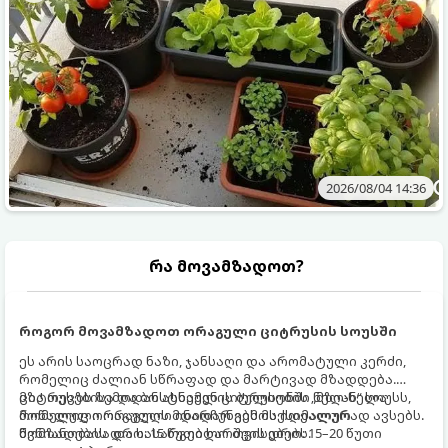
2026/08/04 14:36
რა მოვამზადოთ?
როგორ მოვამზადოთ ორაგული ციტრუსის სოუსში
ეს არის საოცრად ნაზი, ჯანსაღი და არომატული კერძი,
რომელიც ძალიან სწრაფად და მარტივად მზადდება.
ციტრუსებისა და ბოსტნეულის ბულიონში ნელ-ნელა
მზა თევზს ზემოდან ასხამენ ციტრუსების „მზიან“ სოუსს,
მოწალული ორაგული ინარჩუნებს მაქსიმალურ
რომელიც ორაგულის მდიდარ გემოს იდეალურად ავსებს.
წვნიანობასა და სასარგებლო თვისებებს.
მომზადების დრო: 15 წუთი ხარშვის დრო: 15–20 წუთი