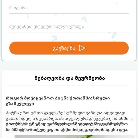
გაგზავნა
მებაღეობა და მეურნეობა
როგორ მოვიყვანოთ პიტნა ქოთანში: სრული
გზამკვლევი
პიტნა ერთ-ერთი ყველაზე სურნელოვანი და ადვილად
გასაზრდელი მცენარეა. ის იდეალურად ეგუება ქოთანში
ცხოვრებას, მეტიც, გამოცდილი მებაღეები გვირჩევენ,
ქოთნის პიტნა მთელი წლის განმავლობაში გაგახარებთ
რომ პიტნა მხოლოდ ქოთანში მოვიყვანოთ, რადგან ღია
ნორჩი, არომატული ფოთლებით ჩაის, ლიმონათისა თუ
გრუნტში (ბაღში) დარგვისას ის ფესვებით ძალიან
კერძებისთვის.