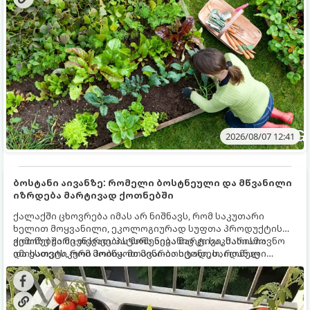
მნიშვნელოვანი საქმის გაკეთება უნდა მოასწროთ:
2026/08/07 12:41
ბოსტანი აივანზე: რომელი ბოსტნეული და მწვანილი
იზრდება მარტივად ქოთნებში
ქალაქში ცხოვრება იმას არ ნიშნავს, რომ საკუთარი
ხელით მოყვანილი, ეკოლოგიურად სუფთა პროდუქტის
გემოზე უარი თქვათ. პატარა აივანიც კი საკმარისია
ქოთნებში მცენარეების მოშენება მარტივი, სასიამოვნო
იმისათვის, რომ მოიწყოთ მინი-ბოსტანი, საიდანაც
და ესთეტიკური ჰობია. მთავარია იცოდეთ, რომელი
ყოველდღიურად ახალ, არომატულ მწვანილსა და
კულტურები ეგუებიან ქოთნის პირობებს ყველაზე კარგად
ბოსტნეულს მოკრეფთ.
და როგორ მოუაროთ მათ სწორად.