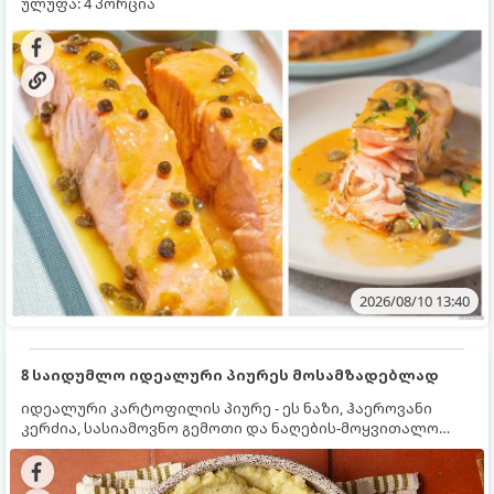
ულუფა: 4 პორცია
2026/08/10 13:40
8 საიდუმლო იდეალური პიურეს მოსამზადებლად
იდეალური კარტოფილის პიურე - ეს ნაზი, ჰაეროვანი
კერძია, სასიამოვნო გემოთი და ნაღების-მოყვითალო
ფერით. მისი მომზადება ძალიან მარტივია, მაგრამ
არსებობს რამდენიმე საიდუმლო, რომლებიც უნდა
იცოდეთ, რომ პიურე იდეალურად გემრიელი გამოვიდეს.