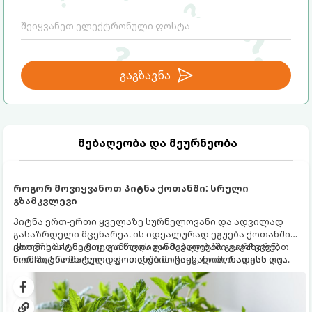
ურთიერთობებს.
გაგზავნა
მებაღეობა და მეურნეობა
როგორ მოვიყვანოთ პიტნა ქოთანში: სრული
გზამკვლევი
პიტნა ერთ-ერთი ყველაზე სურნელოვანი და ადვილად
გასაზრდელი მცენარეა. ის იდეალურად ეგუება ქოთანში
ცხოვრებას, მეტიც, გამოცდილი მებაღეები გვირჩევენ,
ქოთნის პიტნა მთელი წლის განმავლობაში გაგახარებთ
რომ პიტნა მხოლოდ ქოთანში მოვიყვანოთ, რადგან ღია
ნორჩი, არომატული ფოთლებით ჩაის, ლიმონათისა თუ
გრუნტში (ბაღში) დარგვისას ის ფესვებით ძალიან
კერძებისთვის.
სწრაფად ვრცელდება და სხვა მცენარეებს ავიწროებს.