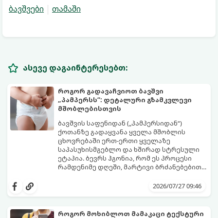
ბავშვები
თამაში
ასევე დაგაინტერესებთ:
როგორ გადავაჩვიოთ ბავშვი
„პამპერსს“: დეტალური გზამკვლევი
მშობლებისთვის
ბავშვის საფენიდან („პამპერსიდან“)
ქოთანზე გადაყვანა ყველა მშობლის
ცხოვრებაში ერთ-ერთი ყველაზე
საპასუხისმგებლო და ხშირად სტრესული
ეტაპია. ბევრს ჰგონია, რომ ეს პროცესი
რამდენიმე დღეში, მარტივი ბრძანებებით
წყდება, თუმცა სინამდვილეში ეს არის
გთავაზობთ დეტალურ გზამკვლევს, თუ
ფიზიოლოგიური და ფსიქოლოგიური
როგორ გახადოთ ეს პროცესი
2026/07/27 09:46
მომწიფების პროცესი, რომელიც
უმტკივნეულო როგორც ბავშვისთვის,
ინდივიდუალურ მიდგომასა და
ისე თქვენთვის.
მოთმინებას მოითხოვს.
როგორ მოხიბლოთ მამაკაცი ტექსტური