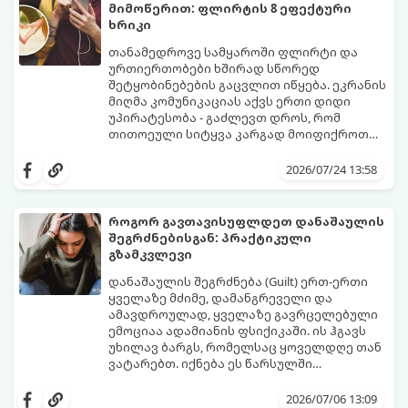
მიმოწერით: ფლირტის 8 ეფექტური
ხრიკი
თანამედროვე სამყაროში ფლირტი და
ურთიერთობები ხშირად სწორედ
შეტყობინებების გაცვლით იწყება. ეკრანის
მიღმა კომუნიკაციას აქვს ერთი დიდი
უპირატესობა - გაძლევთ დროს, რომ
თითოეული სიტყვა კარგად მოიფიქროთ
და საიდუმლოებით მოცული, მიმზიდველი
თუ გსურთ, რომ მან ტელეფონს თვალი ვერ
იმიჯი შექმნათ.
მოაცილოს და მოუთმენლად ელოდოს
2026/07/24 13:58
თქვენს ყოველ შეტყობინებას, გამოიყენეთ
ფსიქოლოგიაზე დაფუძნებული ეს 10 ოქროს
წესი:
როგორ გავთავისუფლდეთ დანაშაულის
შეგრძნებისგან: პრაქტიკული
გზამკვლევი
დანაშაულის შეგრძნება (Guilt) ერთ-ერთი
ყველაზე მძიმე, დამანგრეველი და
ამავდროულად, ყველაზე გავრცელებული
ემოციაა ადამიანის ფსიქიკაში. ის ჰგავს
უხილავ ბარგს, რომელსაც ყოველდღე თან
ვატარებთ. იქნება ეს წარსულში
დაშვებული შეცდომა, ვინმესთვის გულის
ფსიქოთერაპიაში მიიჩნევა, რომ
ტკენა, ოჯახის წევრებისთვის
დანაშაულის გრძნობას აქვს თავისი
2026/07/06 13:09