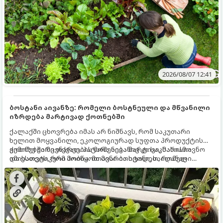
2026/08/07 12:41
ბოსტანი აივანზე: რომელი ბოსტნეული და მწვანილი
იზრდება მარტივად ქოთნებში
ქალაქში ცხოვრება იმას არ ნიშნავს, რომ საკუთარი
ხელით მოყვანილი, ეკოლოგიურად სუფთა პროდუქტის
გემოზე უარი თქვათ. პატარა აივანიც კი საკმარისია
ქოთნებში მცენარეების მოშენება მარტივი, სასიამოვნო
იმისათვის, რომ მოიწყოთ მინი-ბოსტანი, საიდანაც
და ესთეტიკური ჰობია. მთავარია იცოდეთ, რომელი
ყოველდღიურად ახალ, არომატულ მწვანილსა და
კულტურები ეგუებიან ქოთნის პირობებს ყველაზე კარგად
ბოსტნეულს მოკრეფთ.
და როგორ მოუაროთ მათ სწორად.