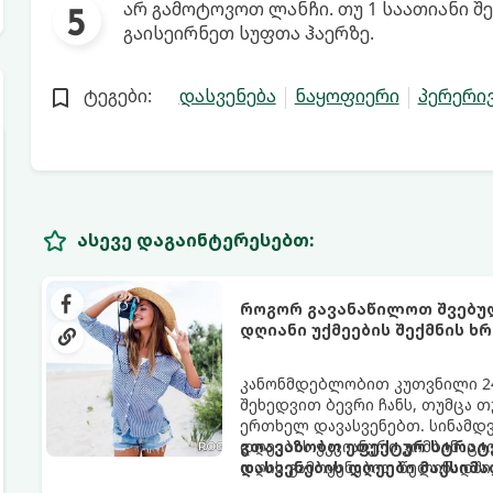
არ გამოტოვოთ ლანჩი. თუ 1 საათიანი შ
გაისეირნეთ სუფთა ჰაერზე.
ტეგები:
დასვენება
ნაყოფიერი
პერერი
ასევე დაგაინტერესებთ:
როგორ გავანაწილოთ შვებულ
დღიანი უქმეების შექმნის ხრ
კანონმდებლობით კუთვნილი 24
შეხედვით ბევრი ჩანს, თუმცა 
ერთხელ დავასვენებთ. სინამდ
დღეების ჭკვიანური კომბინაც
გთავაზობთ ეფექტურ სტრატე
დღის გამოყენებით წელიწადში 
დასვენების დღეები მაქსიმ
უქმეები (Mini-Vacations).