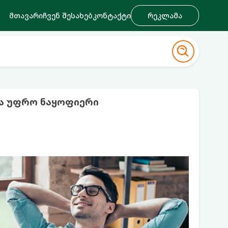
მთავარი
ჩვენ შესახებ
კონტაქტი
რეკლამა
ბა უფრო ნაყოფიერი