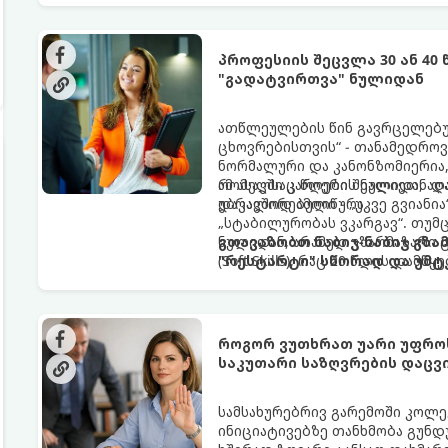
პროფესიის შეცვლა 30 ან 40
"გადატვირთვა" ნულიდან
ათწლეულების წინ გავრცელებუ
ცხოვრებისთვის“ - თანამედროვ
ნორმალური და კანონზომიერია, 
რომელსაც წლები შეალიეთ, აღა
ამ ასაკში კარიერის ნულიდან დ
უბრალოდ ამოიწურა.
დაკავშირებული - „უკვე გვიანია
„სტაბილურობას ვკარგავ“. თუმც
ნულიდან, არამედ უზარმაზარი
გთავაზობთ ნაბიჯ-ნაბიჯ გზ
(Soft Skills), რაც 20 წლის დამ
"რესტარტი" სწორად და უმტ
როგორ ვუთხრათ უარი უფროს
საკუთარი საზღვრების დაცვ
სამსახურებრივ გარემოში კოლე
ინიციატივებზე თანხმობა გუნდუ