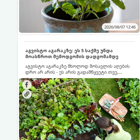
2026/08/07 12:46
აგვისტო აგარაკზე: ეს 5 საქმე უნდა
მოასწროთ შემოდგომის დადგომამდე
აგვისტო აგარაკზე მხოლოდ მოსავლის აღების
დრო არ არის - ეს არის გადამწყვეტი თვე,
როდესაც საფუძველი ეყრება მომავალი წლის
მოსავალს და ბაღი მზადდება შემოდგომა-
ზამთრის სეზონისთვის. იმისათვის, რომ
ნიადაგმა ენერგია აღიდგინოს, ხოლო
მცენარეებმა ზამთარს გაუძლონ, აგვისტოს
ბოლომდე 5 მნიშვნელოვანი საქმის გაკეთება
უნდა მოასწროთ: