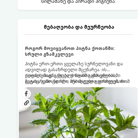
სილამაზე და პირადი ჰიგიენა
მებაღეობა და მეურნეობა
როგორ მოვიყვანოთ პიტნა ქოთანში:
სრული გზამკვლევი
პიტნა ერთ-ერთი ყველაზე სურნელოვანი და
ადვილად გასაზრდელი მცენარეა. ის
იდეალურად ეგუება ქოთანში ცხოვრებას,
ქოთნის პიტნა მთელი წლის განმავლობაში
მეტიც, გამოცდილი მებაღეები გვირჩევენ, რომ
გაგახარებთ ნორჩი, არომატული ფოთლებით
პიტნა მხოლოდ ქოთანში მოვიყვანოთ, რადგან
ჩაის, ლიმონათისა თუ კერძებისთვის.
ღია გრუნტში (ბაღში) დარგვისას ის ფესვებით
ძალიან სწრაფად ვრცელდება და სხვა
მცენარეებს ავიწროებს.