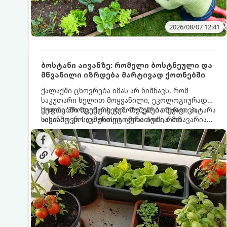
2026/08/07 12:41
ბოსტანი აივანზე: რომელი ბოსტნეული და
მწვანილი იზრდება მარტივად ქოთნებში
ქალაქში ცხოვრება იმას არ ნიშნავს, რომ
საკუთარი ხელით მოყვანილი, ეკოლოგიურად
სუფთა პროდუქტის გემოზე უარი თქვათ. პატარა
ქოთნებში მცენარეების მოშენება მარტივი,
აივანიც კი საკმარისია იმისათვის, რომ
სასიამოვნო და ესთეტიკური ჰობია. მთავარია
მოიწყოთ მინი-ბოსტანი, საიდანაც
იცოდეთ, რომელი კულტურები ეგუებიან
ყოველდღიურად ახალ, არომატულ მწვანილსა
ქოთნის პირობებს ყველაზე კარგად და როგორ
და ბოსტნეულს მოკრეფთ.
მოუაროთ მათ სწორად.