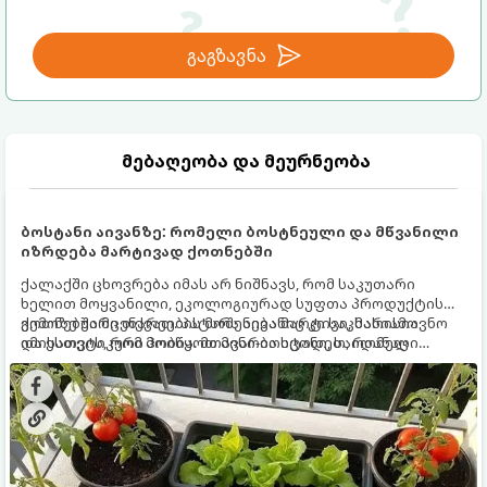
გაგზავნა
მებაღეობა და მეურნეობა
ბოსტანი აივანზე: რომელი ბოსტნეული და მწვანილი
იზრდება მარტივად ქოთნებში
ქალაქში ცხოვრება იმას არ ნიშნავს, რომ საკუთარი
ხელით მოყვანილი, ეკოლოგიურად სუფთა პროდუქტის
გემოზე უარი თქვათ. პატარა აივანიც კი საკმარისია
ქოთნებში მცენარეების მოშენება მარტივი, სასიამოვნო
იმისათვის, რომ მოიწყოთ მინი-ბოსტანი, საიდანაც
და ესთეტიკური ჰობია. მთავარია იცოდეთ, რომელი
ყოველდღიურად ახალ, არომატულ მწვანილსა და
კულტურები ეგუებიან ქოთნის პირობებს ყველაზე კარგად
ბოსტნეულს მოკრეფთ.
და როგორ მოუაროთ მათ სწორად.