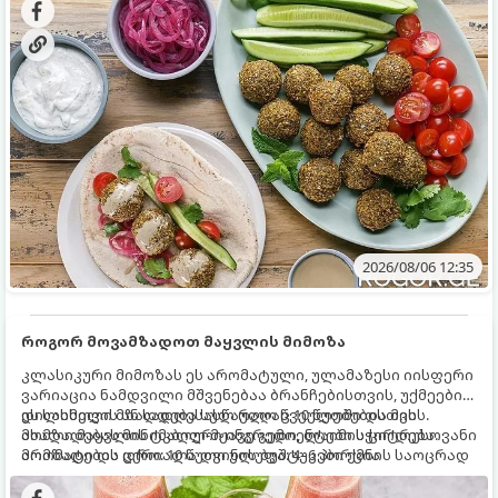
2026/08/06 12:35
როგორ მოვამზადოთ მაყვლის მიმოზა
კლასიკური მიმოზას ეს არომატული, ულამაზესი იისფერი
ვარიაცია ნამდვილი მშვენებაა ბრანჩებისთვის, უქმეების
დილისთვის ან სადღესასწაულო წვეულებებისთვის.
ეს სასმელი მზადდება სულ რაღაც 10 წუთში და მის
ახალი მაყვლის ტკბილ-მჟავე გემო, ლაიმის ციტრუსოვანი
მომზადებას მინიმალური ინგრედიენტები სჭირდება.
არომატი და ცქრიალა ღვინის ბუშტუკები ქმნის საოცრად
მომზადების დრო: 10 წუთი ულუფა: 4–6 პორცია
დახვეწილ და მაგრილებელ კოქტეილს.