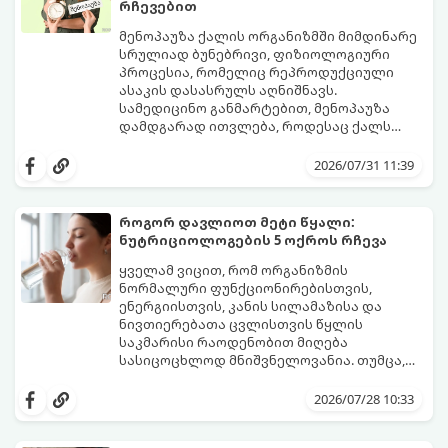
რჩევებით
მენოპაუზა ქალის ორგანიზმში მიმდინარე
სრულიად ბუნებრივი, ფიზიოლოგიური
პროცესია, რომელიც რეპროდუქციული
ასაკის დასასრულს აღნიშნავს.
სამედიცინო განმარტებით, მენოპაუზა
დამდგარად ითვლება, როდესაც ქალს
ზედიზედ 12 თვის განმავლობაში არ ჰქონია
თუმცა, ორგანიზმში ჰორმონალური
მენსტრუაცია.
ცვლილებები ამ მომენტამდე ბევრად ადრე
2026/07/31 11:39
იწყება - ამ გარდამავალ ეტაპს
პერიმენოპაუზა ეწოდება (რომელიც
საშუალოდ 40-დან 50 წლამდე ასაკში იწყება
როგორ დავლიოთ მეტი წყალი:
და შესაძლოა 4-დან 8 წლამდე
ნუტრიციოლოგების 5 ოქროს რჩევა
გაგრძელდეს).
იმისათვის, რომ ეს პერიოდი შფოთვის
გარეშე გაიაროთ, მნიშვნელოვანია
ყველამ ვიცით, რომ ორგანიზმის
იცოდეთ, რა სიგნალებს გზავნის ორგანიზმი
ნორმალური ფუნქციონირებისთვის,
და როგორ შეიმსუბუქოთ მდგომარეობა
ენერგიისთვის, კანის სილამაზისა და
მეან-გინეკოლოგებისა და
ნივთიერებათა ცვლისთვის წყლის
ნუტრიციოლოგების რეკომენდაციებით.
საკმარისი რაოდენობით მიღება
სასიცოცხლოდ მნიშვნელოვანია. თუმცა,
ყოველდღიური ფუსფუსის, საქმეებისა თუ
თუ ხშირად გავიწყდებათ წყლის
უბრალოდ ჩვევის არქონის გამო, დღის
დალევა ან მისი გემო მოსაწყენი
2026/07/28 10:33
განმავლობაში საჭირო ოდენობის წყლის
გეჩვენებათ, დიეტოლოგების ეს 5
დალევა ბევრისთვის ნამდვილ
მარტივი და ეფექტური რჩევა