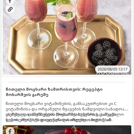
2026/08/05 13:17
წითელი მოცხარი ზამთრისთვის: რეცეპტი
მოხარშვის გარეშე
წითელი მოცხარი ვიტამინების, განსაკუთრებით კი C
ვიტამინისა და ორგანული მჟავების ნამდვილი საბადოა.
თერმული დამუშავების (მოხარშვის) დროს სასარგებლო
ეს მეთოდი ინარჩუნებს მოცხარის ბუნებრივ, კაშკაშა
ნივთიერებების დიდი ნაწილი იშლება. ამიტომ, ამ
გემოს, არომატს და ყველა სასარგებლო თვისებას.
კენკრის ზამთრისთვის შესანახად საუკეთესო გზა
„ცოცხალი ჯემის“ მომზადებაა - მოხარშვის გარეშე.