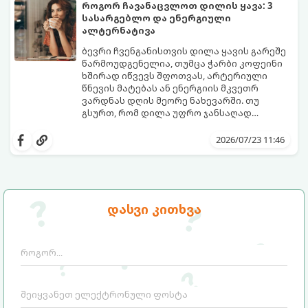
გამოწვევად რჩება.
დაგეხმარებათ, წყლის სმა
როგორ ჩავანაცვლოთ დილის ყავა: 3
ყოველდღიურ, სასიამოვნო ჩვევად
სასარგებლო და ენერგიული
აქციოთ.
ალტერნატივა
ბევრი ჩვენგანისთვის დილა ყავის გარეშე
წარმოუდგენელია, თუმცა ჭარბი კოფეინი
ხშირად იწვევს შფოთვას, არტერიული
წნევის მატებას ან ენერგიის მკვეთრ
ვარდნას დღის მეორე ნახევარში. თუ
გსურთ, რომ დილა უფრო ჯანსაღად
დაიწყოთ და ენერგია დიდხანს
მიჰყევით ამ გზამკვლევს და აღმოაჩინეთ
შეინარჩუნოთ, ექსპერტები ყავის სამ
თქვენთვის სასურველი სასმელი:
2026/07/23 11:46
საუკეთესო ალტერნატივას გვთავაზობენ.
დასვი კითხვა