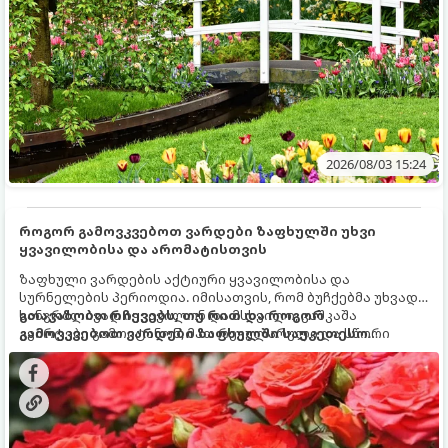
2026/08/03 15:24
როგორ გამოვკვებოთ ვარდები ზაფხულში უხვი
ყვავილობისა და არომატისთვის
ზაფხული ვარდების აქტიური ყვავილობისა და
სურნელების პერიოდია. იმისათვის, რომ ბუჩქებმა უხვად,
ხანგრძლივად იყვავილონ და მსხვილი, კაშკაშა
გთავაზობთ რჩევებს, თუ რით და როგორ
კვირტები გამოიტანონ, მათ რეგულარული და სწორი
გამოვკვებოთ ვარდები ზაფხულში საუკეთესო
გამოკვება სჭირდებათ. ზაფხულის პერიოდში მცენარის
შედეგის მისაღწევად:
მოთხოვნილებები იცვლება, ამიტომ მნიშვნელოვანია
ვიცოდეთ, რომელი სასუქები გამოიყენება ამ დროს.