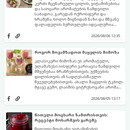
კერძი მცენარეული ცილის, ვიტამინებისა
და საოცარი არომატების ნამდვილი
საბადოა. გარედან ოქროსფერი და
ხრაშუნა, ხოლო შიგნიდან ნაზი და მწვანე
ფალაფელის ბურთულები იდეალურია
პიტაში (არაბულ პურში) ჩასადებად,
ამ რეცეპტის მთავარი საიდუმლო იმაში
სალათებთან ერთად ან ტახინის (სესამის)
მდგომარეობს, რომ გამოიყენება
2026/08/06 12:35
სოუსთან მირთმევისთვის.
გამომშრალი და ჩამბალი მუხუდო და არა
დაკონსერვებული, რათა ბურთულებმა
შეწვისას ფორმა იდეალურად შეინარჩუნოს
როგორ მოვამზადოთ მაყვლის მიმოზა
და არ დაიშალოს.
მომზადების დრო: 20 წუთი (დამატებით
კლასიკური მიმოზას ეს არომატული,
მუხუდოს ჩალბობის დრო: 12-24 საათი)
ულამაზესი იისფერი ვარიაცია ნამდვილი
შეწვის დრო: 10–15 წუთი ულუფა: 20–24 ცალი
მშვენებაა ბრანჩებისთვის, უქმეების
ბურთულა (4–6 პორცია)
დილისთვის ან სადღესასწაულო
წვეულებებისთვის. ახალი მაყვლის ტკბილ-
მჟავე გემო, ლაიმის ციტრუსოვანი არომატი
და ცქრიალა ღვინის ბუშტუკები ქმნის
ეს სასმელი მზადდება სულ რაღაც 10 წუთში
საოცრად დახვეწილ და მაგრილებელ
და მის მომზადებას მინიმალური
2026/08/05 13:17
კოქტეილს.
ინგრედიენტები სჭირდება.
მომზადების დრო: 10 წუთი ულუფა: 4–6
პორცია
წითელი მოცხარი ზამთრისთვის:
რეცეპტი მოხარშვის გარეშე
წითელი მოცხარი ვიტამინების,