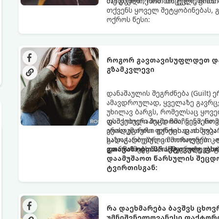
საიდუმლოებით მოცული, მიმზი
თუ გსურთ, რომ მან ტელეფონ
თქვენს ყოველ შეტყობინებას, 
ოქროს წესი:
როგორ გავთავისუფლდეთ და
გზამკვლევი
დანაშაულის შეგრძნება (Guilt)
ამავდროულად, ყველაზე გავრცე
უხილავ ბარგს, რომელსაც ყოვე
დაშვებული შეცდომა, ვინმესთვ
ფსიქოთერაპიაში მიიჩნევა, რომ
არასაკმარისი დროის დათმობა 
ევოლუციური ფუნქციაც ის გვკა
გადაჭარბებული მოთხოვნები -დ
საზოგადოებრივი მორალური კო
და ართმევს მას აწმყოთი ტკბობ
ფორმას იღებს, ის ნევროზულ, 
გთავაზობთ პრაქტიკულ, ფს
დაამუშაოთ წარსულის შეცდო
ტვირთისგან:
რა დაეხმარება ბავშვს ცხოვრ
უმნიშვნელოვანესი ფაქტორ