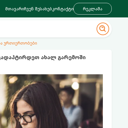
მთავარი
ჩვენ შესახებ
კონტაქტი
რეკლამა
ა ურთიერთობები
ვადაპტირდეთ ახალ გარემოში