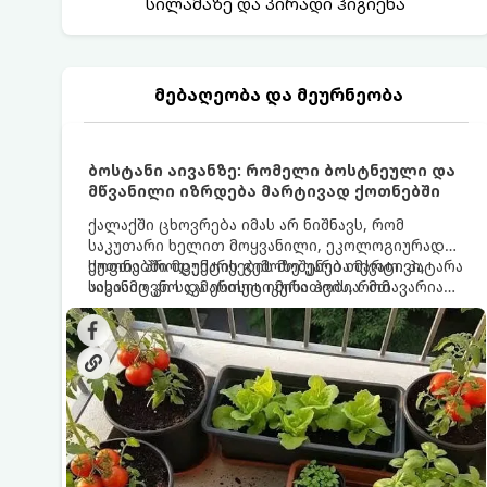
სილამაზე და პირადი ჰიგიენა
მებაღეობა და მეურნეობა
ბოსტანი აივანზე: რომელი ბოსტნეული და
მწვანილი იზრდება მარტივად ქოთნებში
ქალაქში ცხოვრება იმას არ ნიშნავს, რომ
საკუთარი ხელით მოყვანილი, ეკოლოგიურად
სუფთა პროდუქტის გემოზე უარი თქვათ. პატარა
ქოთნებში მცენარეების მოშენება მარტივი,
აივანიც კი საკმარისია იმისათვის, რომ
სასიამოვნო და ესთეტიკური ჰობია. მთავარია
მოიწყოთ მინი-ბოსტანი, საიდანაც
იცოდეთ, რომელი კულტურები ეგუებიან
ყოველდღიურად ახალ, არომატულ მწვანილსა
ქოთნის პირობებს ყველაზე კარგად და როგორ
და ბოსტნეულს მოკრეფთ.
მოუაროთ მათ სწორად.