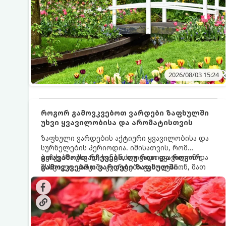
2026/08/03 15:24
როგორ გამოვკვებოთ ვარდები ზაფხულში
უხვი ყვავილობისა და არომატისთვის
ზაფხული ვარდების აქტიური ყვავილობისა და
სურნელების პერიოდია. იმისათვის, რომ
ბუჩქებმა უხვად, ხანგრძლივად იყვავილონ და
გთავაზობთ რჩევებს, თუ რით და როგორ
მსხვილი, კაშკაშა კვირტები გამოიტანონ, მათ
გამოვკვებოთ ვარდები ზაფხულში
რეგულარული და სწორი გამოკვება
საუკეთესო შედეგის მისაღწევად:
სჭირდებათ. ზაფხულის პერიოდში მცენარის
მოთხოვნილებები იცვლება, ამიტომ
მნიშვნელოვანია ვიცოდეთ, რომელი სასუქები
გამოიყენება ამ დროს.