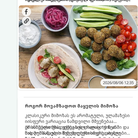
სალათებთან ერთად ან ტახინის (სესამის)
იდეალურად შეინარჩუნოს და არ დაიშალოს.
დრო: 10–15 წუთი ულუფა: 20–24 ცალი ბურთულა
სოუსთან მირთმევისთვის.
(4–6 პორცია)
2026/08/06 12:35
როგორ მოვამზადოთ მაყვლის მიმოზა
კლასიკური მიმოზას ეს არომატული, ულამაზესი
იისფერი ვარიაცია ნამდვილი მშვენებაა
ბრანჩებისთვის, უქმეების დილისთვის ან
ეს სასმელი მზადდება სულ რაღაც 10 წუთში და
სადღესასწაულო წვეულებებისთვის. ახალი
მის მომზადებას მინიმალური ინგრედიენტები