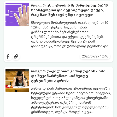
ჟღერად და თანამედროვე სახელებს.
როგორ ცხოვრობენ მემარცხენეები: 10
საინტერესო და მეცნიერული ფაქტი,
რაც მათ შესახებ უნდა იცოდეთ
მსოფლიო მოსახლეობის დაახლოებით 10-
12% მემარცხენეა. საუკუნეების
განმავლობაში მემარცხენეობას
ცრურწმენებითა და ეჭვით უყურებდნენ,
თუმცა თანამედროვე მეცნიერებამ
დაამტკიცა, რომ ეს უბრალოდ ტვინისა და
ნერვული სისტემის მუშაობის უნიკალური
გთავაზობთ 10 საინტერესო მეცნიერულ
თავისებურებაა.
ფაქტს იმის შესახებ, თუ როგორ მუშაობს
2026/07/27 12:46
მემარცხენეების ტვინი და რა
უპირატესობები თუ გამოწვევები აქვთ
მათ ყოველდღიურ ცხოვრებაში.
როგორ დავძლიოთ გამოცდების შიში
და შევინარჩუნოთ სიმშვიდე
ტესტირების დროს
გამოცდების პერიოდი ერთ-ერთი ყველაზე
სტრესული ეტაპია ნებისმიერი მოსწავლის,
სტუდენტისა თუ აპლიკანტის ცხოვრებაში.
აბსოლუტურად ბუნებრივია, რომ
ტესტირების წინ გარკვეულ მღელვარებას
გრძნობდეთ, თუმცა, როდესაც ეს
მღელვარება პანიკასა და ძლიერ შიშში
გამოცდების შიში (ტესტური შფოთვა)