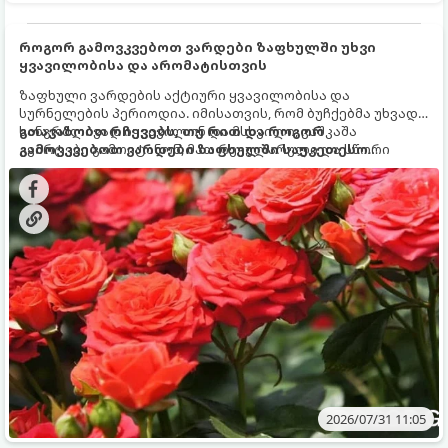
როგორ გამოვკვებოთ ვარდები ზაფხულში უხვი
ყვავილობისა და არომატისთვის
ზაფხული ვარდების აქტიური ყვავილობისა და
სურნელების პერიოდია. იმისათვის, რომ ბუჩქებმა უხვად,
ხანგრძლივად იყვავილონ და მსხვილი, კაშკაშა
გთავაზობთ რჩევებს, თუ რით და როგორ
კვირტები გამოიტანონ, მათ რეგულარული და სწორი
გამოვკვებოთ ვარდები ზაფხულში საუკეთესო
გამოკვება სჭირდებათ. ზაფხულის პერიოდში მცენარის
შედეგის მისაღწევად:
მოთხოვნილებები იცვლება, ამიტომ მნიშვნელოვანია
ვიცოდეთ, რომელი სასუქები გამოიყენება ამ დროს.
2026/07/31 11:05