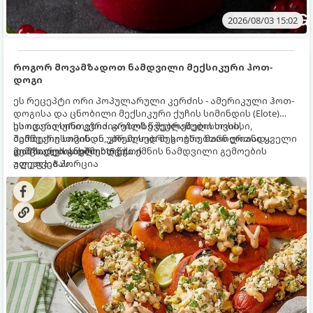
2026/08/03 15:02
როგორ მოვამზადოთ ნამდვილი მექსიკური ჰოთ-
დოგი
ეს რეცეპტი ორი პოპულარული კერძის - ამერიკული ჰოთ-
დოგისა და ცნობილი მექსიკური ქუჩის სიმინდის (Elote)
საოცარი სინთეზია. გრილზე შებრაწული სოსისი,
ეს იდეალური კერძია ეზოს წვეულებებისთვის,
შემწვარი სიმინდი, კრემისებრი სოუსი, მარილიანი ყველი
ბარბექიუსთვის ან უბრალოდ მეგობრებთან ერთად
და ცხარე სანელებლები ქმნის ნამდვილი გემოების
გემრიელი ვახშმისთვის.
მომზადების დრო: 15 წუთი
აფეთქებას.
ულუფა: 8 პორცია