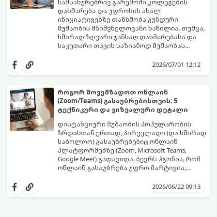
გამოცდილებით (Soft Skills), რაც 20 წლის
"რესტარტი" სწორად და
სამსახურებრივ გარემოში კოლეგების
დამწყებებს ფიზიკურად არ გააჩნიათ.
უმტკივნეულოდ:
დახმარება და უფროსის ახალ
ინიციატივებზე თანხმობა გუნდური
მუშაობის მნიშვნელოვანი ნაწილია. თუმცა,
ხშირად ზღვარი ჯანსაღ დახმარებასა და
საკუთარი თავის საზიანოდ მუშაობას
შორის ძალიან ვიწროა. თუკი ყველას
მთავარი პრობლემა ისაა, რომ ბევრს უარის
ყველაფერზე „კის“ ეუბნებით, რისკის ქვეშ
თქმა უხეშობად ან
2026/07/01 12:12
აყენებთ საკუთარ მენტალურ
არაპროფესიონალიზმად მიაჩნია.
ჯანმრთელობას, დროთა განმავლობაში
რეალურად კი, საკუთარი რესურსების
ხდებით ე.წ. „ტოქსიკური ოფისის“
სწორი მენეჯმენტი და პირადი საზღვრების
როგორ მოვემზადოთ ონლაინ
მსხვერპლი და მიდიხართ პროფესიულ
დაცვა მაღალი პროფესიონალიზმის
(Zoom/Teams) გასაუბრებისთვის: 5
გადაწვამდე.
ნიშანია. ამისათვის საჭიროა ფლობდეთ
გთავაზობთ პრაქტიკულ გზამკვლევსა და
ტექნიკური და ვიზუალური დეტალი
ასერტული (თავდაჯერებული, მშვიდი და
მზა ფრაზებს, თუ როგორ დაიცვათ
კორექტული) კომუნიკაციის წესებს.
საკუთარი საზღვრები სამსახურში
დისტანციური მუშაობის პოპულარობის
კონფლიქტის გარეშე:
ზრდასთან ერთად, პირველადი (და ხშირად
საბოლოო) გასაუბრებებიც ონლაინ
პლატფორმებზე (Zoom, Microsoft Teams,
Google Meet) გადავიდა. ბევრს ჰგონია, რომ
ონლაინ გასაუბრება უფრო მარტივია,
რადგან საკუთარი სახლის მყუდრო
ტექნიკურმა ხარვეზმა, ცუდმა განათებამ ან
გარემოდან ხდება. თუმცა, რეალურად,
ქაოსურმა ფონმა შესაძლოა
2026/06/22 09:13
ციფრული ფორმატი ახალ გამოწვევებს
პროფესიონალი კადრის შთაბეჭდილება
აჩენს - დამსაქმებლის პირველი
მომენტალურად გააფუჭოს. იმისათვის, რომ
შთაბეჭდილება თქვენზე ახლა არა თქვენს
ეკრანის მიღმაც მაქსიმალურად