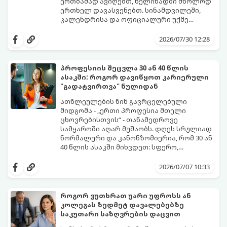
ერთბაშად ავიღებთ, წელიწადში მხოლოდ
ერთხელ დავასვენებთ. სინამდვილეში,
კალენდრისა და ოფიციალური უქმე
დღეების ჭკვიანური კომბინაციით,
გთავაზობთ ეფექტურ სტრატეგიასა და
შესაძლებელია შვებულების თითო-ოროლა
ხრიკებს, თუ როგორ „გავწელოთ“
2026/07/30 12:28
დღის გამოყენებით წელიწადში
დასვენების დღეები მაქსიმალურად.
რამდენჯერმე მოვიწყოთ ხანგრძლივი, 4-
დღიანი უქმეები (Mini-Vacations).
პროფესიის შეცვლა 30 ან 40 წლის
ასაკში: როგორ დავიწყოთ კარიერული
"გადატვირთვა" ნულიდან
ათწლეულების წინ გავრცელებული
მიდგომა - „ერთი პროფესია მთელი
ცხოვრებისთვის“ - თანამედროვე
სამყაროში აღარ მუშაობს. დღეს სრულიად
ნორმალური და კანონზომიერია, რომ 30 ან
40 წლის ასაკში მიხვდეთ: სფერო,
რომელსაც წლები შეალიეთ, აღარ
ამ ასაკში კარიერის ნულიდან დაწყების
გაბედნიერებთ, აღარ არის შემოსავლიანი
იდეა ხშირად დიდ შიშებთანაა
2026/07/07 10:33
ან უბრალოდ ამოიწურა.
დაკავშირებული - „უკვე გვიანია“,
„ახალგაზრდებს ვერ გავუწევ
კონკურენციას“, „სტაბილურობას ვკარგავ“.
როგორ ვუთხრათ უარი უფროსს ან
თუმცა, რეალობა საპირისპიროა: თქვენ
კოლეგას ზედმეტ დავალებებზე
იწყებთ არა ნულიდან, არამედ უზარმაზარი
გთავაზობთ ნაბიჯ-ნაბიჯ გზამკვლევს, თუ
საკუთარი საზღვრების დაცვით
ცხოვრებისეული და პროფესიული
როგორ მართოთ კარიერული