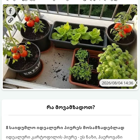
ყოველდღიურად ახალ, არომატულ მწვანილსა და
კულტურები ეგუებიან ქოთნის პირობებს ყველაზე კარგად
ბოსტნეულს მოკრეფთ.
და როგორ მოუაროთ მათ სწორად.
2026/08/04 14:36
რა მოვამზადოთ?
8 საიდუმლო იდეალური პიურეს მოსამზადებლად
იდეალური კარტოფილის პიურე - ეს ნაზი, ჰაეროვანი