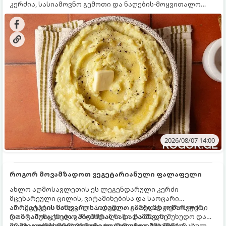
კერძია, სასიამოვნო გემოთი და ნაღების-მოყვითალო
ფერით. მისი მომზადება ძალიან მარტივია, მაგრამ
არსებობს რამდენიმე საიდუმლო, რომლებიც უნდა
იცოდეთ, რომ პიურე იდეალურად გემრიელი გამოვიდეს.
2026/08/07 14:00
როგორ მოვამზადოთ ვეგეტარიანული ფალაფელი
ახლო აღმოსავლეთის ეს ლეგენდარული კერძი
მცენარეული ცილის, ვიტამინებისა და საოცარი
არომატების ნამდვილი საბადოა. გარედან ოქროსფერი
ამ რეცეპტის მთავარი საიდუმლო იმაში მდგომარეობს,
და ხრაშუნა, ხოლო შიგნიდან ნაზი და მწვანე
რომ გამოიყენება გამომშრალი და ჩამბალი მუხუდო და
ფალაფელის ბურთულები იდეალურია პიტაში (არაბულ
არა დაკონსერვებული, რათა ბურთულებმა შეწვისას
მომზადების დრო: 20 წუთი (დამატებით მუხუდოს