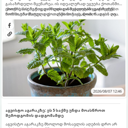
გასაზრდელი მცენარეა. ის იდეალურად ეგუება ქოთანში
ცხოვრებას, მეტიც, გამოცდილი მებაღეები გვირჩევენ,
ქოთნის პიტნა მთელი წლის განმავლობაში გაგახარებთ
რომ პიტნა მხოლოდ ქოთანში მოვიყვანოთ, რადგან ღია
ნორჩი, არომატული ფოთლებით ჩაის, ლიმონათისა თუ
გრუნტში (ბაღში) დარგვისას ის ფესვებით ძალიან
კერძებისთვის.
სწრაფად ვრცელდება და სხვა მცენარეებს ავიწროებს.
2026/08/07 12:46
აგვისტო აგარაკზე: ეს 5 საქმე უნდა მოასწროთ
შემოდგომის დადგომამდე
აგვისტო აგარაკზე მხოლოდ მოსავლის აღების დრო არ