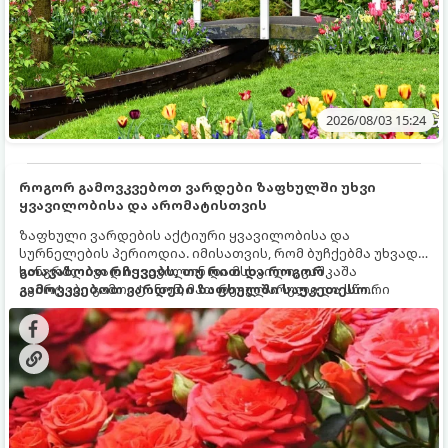
2026/08/03 15:24
როგორ გამოვკვებოთ ვარდები ზაფხულში უხვი
ყვავილობისა და არომატისთვის
ზაფხული ვარდების აქტიური ყვავილობისა და
სურნელების პერიოდია. იმისათვის, რომ ბუჩქებმა უხვად,
ხანგრძლივად იყვავილონ და მსხვილი, კაშკაშა
გთავაზობთ რჩევებს, თუ რით და როგორ
კვირტები გამოიტანონ, მათ რეგულარული და სწორი
გამოვკვებოთ ვარდები ზაფხულში საუკეთესო
გამოკვება სჭირდებათ. ზაფხულის პერიოდში მცენარის
შედეგის მისაღწევად:
მოთხოვნილებები იცვლება, ამიტომ მნიშვნელოვანია
ვიცოდეთ, რომელი სასუქები გამოიყენება ამ დროს.