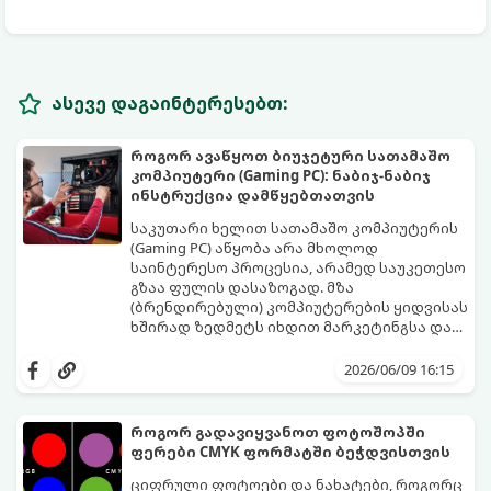
ასევე დაგაინტერესებთ:
როგორ ავაწყოთ ბიუჯეტური სათამაშო
კომპიუტერი (Gaming PC): ნაბიჯ-ნაბიჯ
ინსტრუქცია დამწყებთათვის
საკუთარი ხელით სათამაშო კომპიუტერის
(Gaming PC) აწყობა არა მხოლოდ
საინტერესო პროცესია, არამედ საუკეთესო
გზაა ფულის დასაზოგად. მზა
(ბრენდირებული) კომპიუტერების ყიდვისას
ხშირად ზედმეტს იხდით მარკეტინგსა და
არაბალანსირებულ კომპონენტებში.
ეს დეტალური გზამკვლევი დაგეხმარებათ
ბიუჯეტური სისტემის აწყობისას მთავარია
შეარჩიოთ სწორი კომპონენტები და
2026/06/09 16:15
პრიორიტეტების სწორად გადანაწილება -
ააწყოთ დაბალანსებული სისტემა
ყოველი ლარი იქ უნდა დაიხარჯოს, რაც
მინიმალურ ბიუჯეტში.
თამაშში კადრების რაოდენობას (FPS)
როგორ გადავიყვანოთ ფოტოშოპში
პირდაპირ ზრდის.
ფერები CMYK ფორმატში ბეჭდვისთვის
ციფრული ფოტოები და ნახატები, როგორც