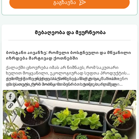
გაგზავნა
მებაღეობა და მეურნეობა
ბოსტანი აივანზე: რომელი ბოსტნეული და მწვანილი
იზრდება მარტივად ქოთნებში
ქალაქში ცხოვრება იმას არ ნიშნავს, რომ საკუთარი
ხელით მოყვანილი, ეკოლოგიურად სუფთა პროდუქტის
გემოზე უარი თქვათ. პატარა აივანიც კი საკმარისია
ქოთნებში მცენარეების მოშენება მარტივი, სასიამოვნო
იმისათვის, რომ მოიწყოთ მინი-ბოსტანი, საიდანაც
და ესთეტიკური ჰობია. მთავარია იცოდეთ, რომელი
ყოველდღიურად ახალ, არომატულ მწვანილსა და
კულტურები ეგუებიან ქოთნის პირობებს ყველაზე კარგად
ბოსტნეულს მოკრეფთ.
და როგორ მოუაროთ მათ სწორად.