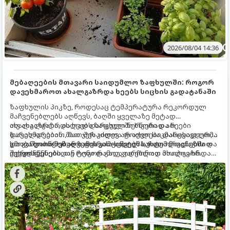
2026/08/04 14:36
მებაღეების მთავარი საიდუმლო ზაფხულში: როგორ
დავეხმაროთ ახალგაზრდა ხეებს სიცხის გადატანაში
ზაფხულის პიკზე, როდესაც ტემპერატურა რეკორდულ
მაჩვენებლებს აღწევს, ბაღში ყველაზე მეტად
ახალგაზრდა, ახლად დარგული ნერგები და ხეები
თუ ახალგაზრდა ხეებს ზაფხულში სწორად არ
ზარალდებიან. მათ ჯერ კიდევ არ აქვთ საკმარისად ღრმა
დავეხმარებით, მათ შესაძლოა ფოთლები დასცვივდეთ,
და განვითარებული ფესვთა სისტემა, რათა ნიადაგის
ხმობა დაიწყონ ან ზამთრის ყინვებს სუსტი ორგანიზმით
გთავაზობთ მებაღეების გამოცდილ საიდუმლოებებსა და
ქვედა ფენებიდან ტენი დამოუკიდებლად მოიპოვონ.
შეხვდნენ.
ოქროს წესებს, თუ როგორ გადავარჩინოთ ახალგაზრდა
ხეები ზაფხულის სიცხეში: