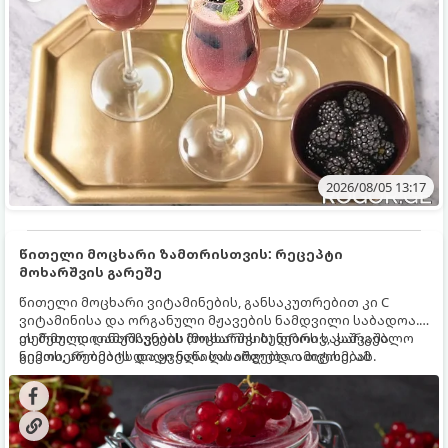
2026/08/05 13:17
წითელი მოცხარი ზამთრისთვის: რეცეპტი
მოხარშვის გარეშე
წითელი მოცხარი ვიტამინების, განსაკუთრებით კი C
ვიტამინისა და ორგანული მჟავების ნამდვილი საბადოა.
თერმული დამუშავების (მოხარშვის) დროს სასარგებლო
ეს მეთოდი ინარჩუნებს მოცხარის ბუნებრივ, კაშკაშა
ნივთიერებების დიდი ნაწილი იშლება. ამიტომ, ამ
გემოს, არომატს და ყველა სასარგებლო თვისებას.
კენკრის ზამთრისთვის შესანახად საუკეთესო გზა
„ცოცხალი ჯემის“ მომზადებაა - მოხარშვის გარეშე.