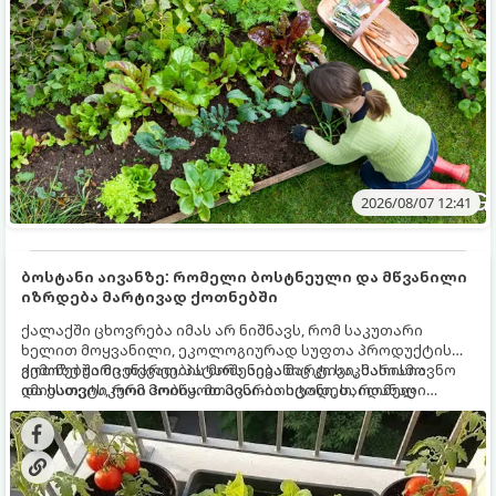
მნიშვნელოვანი საქმის გაკეთება უნდა მოასწროთ:
2026/08/07 12:41
ბოსტანი აივანზე: რომელი ბოსტნეული და მწვანილი
იზრდება მარტივად ქოთნებში
ქალაქში ცხოვრება იმას არ ნიშნავს, რომ საკუთარი
ხელით მოყვანილი, ეკოლოგიურად სუფთა პროდუქტის
გემოზე უარი თქვათ. პატარა აივანიც კი საკმარისია
ქოთნებში მცენარეების მოშენება მარტივი, სასიამოვნო
იმისათვის, რომ მოიწყოთ მინი-ბოსტანი, საიდანაც
და ესთეტიკური ჰობია. მთავარია იცოდეთ, რომელი
ყოველდღიურად ახალ, არომატულ მწვანილსა და
კულტურები ეგუებიან ქოთნის პირობებს ყველაზე კარგად
ბოსტნეულს მოკრეფთ.
და როგორ მოუაროთ მათ სწორად.