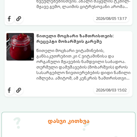
წვეულებებისთვის. ახალი მაყვლის ტკბილ-
მჟავე გემო, ლაიმის ციტრუსოვანი არომატი
და ცქრიალა ღვინის ბუშტუკები ქმნის
ეს სასმელი მზადდება სულ რაღაც 10 წუთში
საოცრად დახვეწილ და მაგრილებელ
და მის მომზადებას მინიმალური
2026/08/05 13:17
კოქტეილს.
ინგრედიენტები სჭირდება.
მომზადების დრო: 10 წუთი ულუფა: 4–6
პორცია
წითელი მოცხარი ზამთრისთვის:
რეცეპტი მოხარშვის გარეშე
წითელი მოცხარი ვიტამინების,
განსაკუთრებით კი C ვიტამინისა და
ორგანული მჟავების ნამდვილი საბადოა.
თერმული დამუშავების (მოხარშვის) დროს
სასარგებლო ნივთიერებების დიდი ნაწილი
იშლება. ამიტომ, ამ კენკრის ზამთრისთვის
შესანახად საუკეთესო გზა „ცოცხალი ჯემის“
ეს მეთოდი ინარჩუნებს მოცხარის
მომზადებაა - მოხარშვის გარეშე.
ბუნებრივ, კაშკაშა გემოს, არომატს და
2026/08/03 15:02
ყველა სასარგებლო თვისებას.
დასვი კითხვა