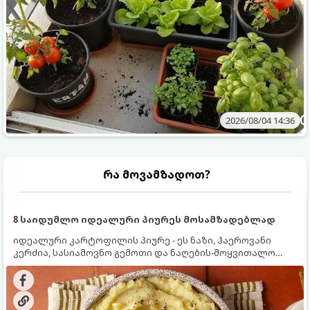
2026/08/04 14:36
რა მოვამზადოთ?
8 საიდუმლო იდეალური პიურეს მოსამზადებლად
იდეალური კარტოფილის პიურე - ეს ნაზი, ჰაეროვანი
კერძია, სასიამოვნო გემოთი და ნაღების-მოყვითალო
ფერით. მისი მომზადება ძალიან მარტივია, მაგრამ
არსებობს რამდენიმე საიდუმლო, რომლებიც უნდა
იცოდეთ, რომ პიურე იდეალურად გემრიელი გამოვიდეს.