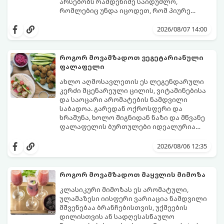
არსებობს რამდენიმე საიდუმლო,
რომლებიც უნდა იცოდეთ, რომ პიურე
იდეალურად გემრიელი გამოვიდეს.
2026/08/07 14:00
როგორ მოვამზადოთ ვეგეტარიანული
ფალაფელი
ახლო აღმოსავლეთის ეს ლეგენდარული
კერძი მცენარეული ცილის, ვიტამინებისა
და საოცარი არომატების ნამდვილი
საბადოა. გარედან ოქროსფერი და
ხრაშუნა, ხოლო შიგნიდან ნაზი და მწვანე
ფალაფელის ბურთულები იდეალურია
პიტაში (არაბულ პურში) ჩასადებად,
ამ რეცეპტის მთავარი საიდუმლო იმაში
სალათებთან ერთად ან ტახინის (სესამის)
მდგომარეობს, რომ გამოიყენება
2026/08/06 12:35
სოუსთან მირთმევისთვის.
გამომშრალი და ჩამბალი მუხუდო და არა
დაკონსერვებული, რათა ბურთულებმა
შეწვისას ფორმა იდეალურად შეინარჩუნოს
როგორ მოვამზადოთ მაყვლის მიმოზა
და არ დაიშალოს.
მომზადების დრო: 20 წუთი (დამატებით
კლასიკური მიმოზას ეს არომატული,
მუხუდოს ჩალბობის დრო: 12-24 საათი)
ულამაზესი იისფერი ვარიაცია ნამდვილი
შეწვის დრო: 10–15 წუთი ულუფა: 20–24 ცალი
მშვენებაა ბრანჩებისთვის, უქმეების
ბურთულა (4–6 პორცია)
დილისთვის ან სადღესასწაულო