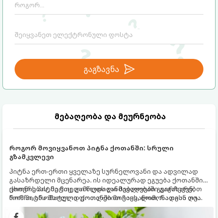
გაგზავნა
მებაღეობა და მეურნეობა
როგორ მოვიყვანოთ პიტნა ქოთანში: სრული
გზამკვლევი
პიტნა ერთ-ერთი ყველაზე სურნელოვანი და ადვილად
გასაზრდელი მცენარეა. ის იდეალურად ეგუება ქოთანში
ცხოვრებას, მეტიც, გამოცდილი მებაღეები გვირჩევენ,
ქოთნის პიტნა მთელი წლის განმავლობაში გაგახარებთ
რომ პიტნა მხოლოდ ქოთანში მოვიყვანოთ, რადგან ღია
ნორჩი, არომატული ფოთლებით ჩაის, ლიმონათისა თუ
გრუნტში (ბაღში) დარგვისას ის ფესვებით ძალიან
კერძებისთვის.
სწრაფად ვრცელდება და სხვა მცენარეებს ავიწროებს.