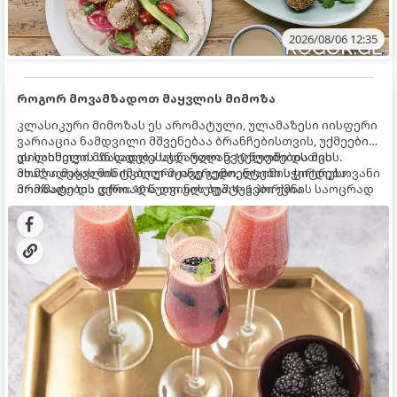
2026/08/06 12:35
როგორ მოვამზადოთ მაყვლის მიმოზა
კლასიკური მიმოზას ეს არომატული, ულამაზესი იისფერი
ვარიაცია ნამდვილი მშვენებაა ბრანჩებისთვის, უქმეების
დილისთვის ან სადღესასწაულო წვეულებებისთვის.
ეს სასმელი მზადდება სულ რაღაც 10 წუთში და მის
ახალი მაყვლის ტკბილ-მჟავე გემო, ლაიმის ციტრუსოვანი
მომზადებას მინიმალური ინგრედიენტები სჭირდება.
არომატი და ცქრიალა ღვინის ბუშტუკები ქმნის საოცრად
მომზადების დრო: 10 წუთი ულუფა: 4–6 პორცია
დახვეწილ და მაგრილებელ კოქტეილს.