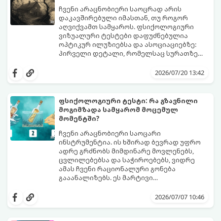
ჩვენი არაცნობიერი საოცრად არის
დაკავშირებული იმასთან, თუ როგორ
აღვიქვამთ სამყაროს. ფსიქოლოგიური
ვიზუალური ტესტები დაფუძნებულია
ოპტიკურ ილუზიებსა და ასოციაციებზე:
პირველი დეტალი, რომელსაც სურათზე
ამჩნევთ, პირდაპირ მიანიშნებს თქვენი
დახედეთ სურათს რამდენიმე წამით. რა
პიროვნების ფარულ მხარეებზე,
დაინახეთ პირველად?
2026/07/20 13:42
აზროვნების ტიპსა და გადაწყვეტილების
მიღების სტილზე.
ფსიქოლოგიური ტესტი: რა გზავნილი
მოგიმზადა სამყარომ მოცემულ
მომენტში?
ჩვენი არაცნობიერი საოცარი
ინსტრუმენტია. ის ხშირად ბევრად უფრო
ადრე გრძნობს მიმდინარე მოვლენებს,
ცვლილებებსა და საჭიროებებს, ვიდრე
ამას ჩვენი რაციონალური გონება
გააანალიზებს. ეს მარტივი
ფსიქოლოგიური ტესტი, რომელიც
დახუჭეთ თვალები, ღრმად ჩაისუნთქეთ,
ასოციაციურ აღქმაზეა დაფუძნებული,
აირჩიეთ სამი წერილიდან ის ერთი,
2026/07/07 10:46
დაგეხმარებათ გაიგოთ, თუ რა მთავარი
რომელიც ყველაზე მეტად გიზიდავთ და
გზავნილი ან რჩევა აქვს სამყაროს
წაიკითხეთ თქვენი პასუხი.