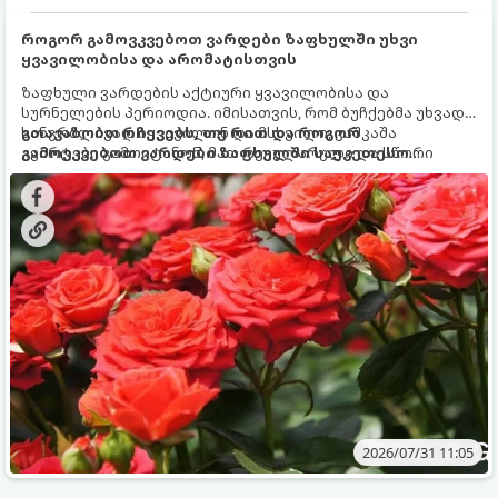
როგორ გამოვკვებოთ ვარდები ზაფხულში უხვი
ყვავილობისა და არომატისთვის
ზაფხული ვარდების აქტიური ყვავილობისა და
სურნელების პერიოდია. იმისათვის, რომ ბუჩქებმა უხვად,
ხანგრძლივად იყვავილონ და მსხვილი, კაშკაშა
გთავაზობთ რჩევებს, თუ რით და როგორ
კვირტები გამოიტანონ, მათ რეგულარული და სწორი
გამოვკვებოთ ვარდები ზაფხულში საუკეთესო
გამოკვება სჭირდებათ. ზაფხულის პერიოდში მცენარის
შედეგის მისაღწევად:
მოთხოვნილებები იცვლება, ამიტომ მნიშვნელოვანია
ვიცოდეთ, რომელი სასუქები გამოიყენება ამ დროს.
2026/07/31 11:05