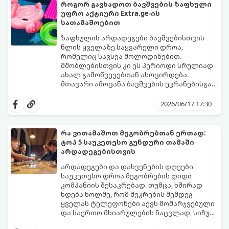
თქვენთვის ცხოვრების ამ ეტაპზე.
როგორ გავხადოთ ბავშვების ზაფხული
უფრო აქტიური Extra.ge-ის
სათამაშოებით
ზაფხულის არდადეგები ბავშვებისთვის
წლის ყველაზე საყვარელი დროა,
რომელიც სავსეა მოლოდინებით.
მშობლებისთვის კი ეს პერიოდი სრულიად
ახალ გამოწვევებთან ასოცირდება.
მთავარი ამოცანა ბავშვების ეკრანებისგან
მოწყვეტა და მათი ენერგიის სწორად
extra.ge
- ყველაზე დიდი ციფრული
მიმართვაა. მნიშვნელოვანია მათთვის
მარკეტფლეისი საქართველოში,
2026/06/17 17:30
ისეთი გარემოს შექმნა, სადაც დროს
გთავაზობთ პლატფორმას, რომელიც ამ
ხალისიანად და აქტიურად გაატარებენ.
პრობლემის მარტივად გადაჭრაში
ჯანსაღი რუტინა დასვენების დღეებშიც
დაგეხმარებათ. აქ ყველა ასაკისა და
რა ვითამაშოთ მეგობრებთან ერთად:
აუცილებელია.
ინტერესის მქონე ბავშვისთვის მოიძებნება
ტოპ 5 საუკეთესო გუნდური თამაში
იდეალური გასართობი საშუალება.
არდადეგებისთვის
არდადეგები და დასვენების დღეები
საუკეთესო დროა მეგობრების დიდი
კომპანიის შესაკრებად. თუმცა, ხშირად
ხდება ხოლმე, რომ შეკრების შემდეგ
ყველას ტელეფონები აქვს მომარჯვებული
და საერთო მხიარულების ნაცვლად, სიჩუმე
ისადგურებს. ამ სიტუაციიდან თავის
ინტელექტუალური, აზარტული და