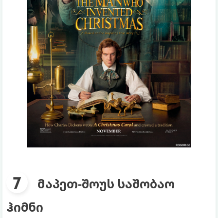
მაპეთ-შოუს საშობაო
ჰიმნი