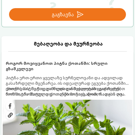
გაგზავნა
მებაღეობა და მეურნეობა
როგორ მოვიყვანოთ პიტნა ქოთანში: სრული
გზამკვლევი
პიტნა ერთ-ერთი ყველაზე სურნელოვანი და ადვილად
გასაზრდელი მცენარეა. ის იდეალურად ეგუება ქოთანში
ცხოვრებას, მეტიც, გამოცდილი მებაღეები გვირჩევენ,
ქოთნის პიტნა მთელი წლის განმავლობაში გაგახარებთ
რომ პიტნა მხოლოდ ქოთანში მოვიყვანოთ, რადგან ღია
ნორჩი, არომატული ფოთლებით ჩაის, ლიმონათისა თუ
გრუნტში (ბაღში) დარგვისას ის ფესვებით ძალიან
კერძებისთვის.
სწრაფად ვრცელდება და სხვა მცენარეებს ავიწროებს.