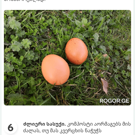
ძლიერი სასუქი.
კომპოსტი აორმაგებს მის
ძალას, თუ მას კვერცხის ნაჭუჭს