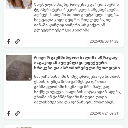
ზაფხულის პიკზე, როდესაც გარეთ ჰაერის
ტემპერატურა რეკორდულ მაჩვენებლებს
აღწევს, სახლში სითბო გაუტანელი ხდება.
სიტუაცია კიდევ უფრო რთულდება, თუ
ბინაში კონდიციონერი არ გაქვთ ან
ელექტროენერგია გაითიშა.
საბედნიეროდ, არსებობს ფიზიკის მარტივი
კანონები და გამოცდილი ყოფითი ხრიკები,
2026/08/03 14:38
რომლებიც დაგეხმარებათ, საგრძნობლად
დაწიოთ ტემპერატურა სახლში და შექმნათ
სასიამოვნო სიგრილე სპეციალური
როგორ გავწმინდოთ ხალიჩა სწრაფად
ტექნიკის გარეშეც.
იატაკიდან აუღებლად: ეფექტური
გთავაზობთ 10 საუკეთესო და
ხრიკები და აპრობირებული მეთოდები
ხელმისაწვდომ მეთოდს:
ხალიჩა სახლში სიმყუდროვესა და სითბოს
ქმნის, თუმცა მისი გაწმენდა დროთა
განმავლობაში საკმაოდ შრომატევად
საქმედ იქცევა. ხალიჩის იატაკიდან აღება,
ეზოში ან ქიმწმენდაში წაღება დიდი
ძალისხმევასა და ფინანსებს მოითხოვს.
სინამდვილეში, არსებობს რამდენიმე
ეფექტური, ბიუჯეტური და აპრობირებული
2026/07/24 09:31
მეთოდი, რომელთა დახმარებითაც
შეძლებთ ხალიჩის ადგილზევე გაწმენდას,
ლაქების ამოყვანასა და პირვანდელი