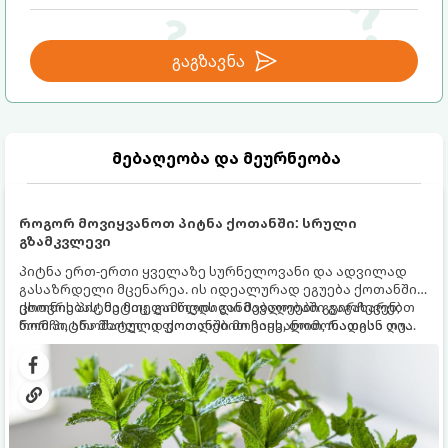
გაგზავნა
მებაღეობა და მეურნეობა
როგორ მოვიყვანოთ პიტნა ქოთანში: სრული
გზამკვლევი
პიტნა ერთ-ერთი ყველაზე სურნელოვანი და ადვილად
გასაზრდელი მცენარეა. ის იდეალურად ეგუება ქოთანში
ცხოვრებას, მეტიც, გამოცდილი მებაღეები გვირჩევენ,
ქოთნის პიტნა მთელი წლის განმავლობაში გაგახარებთ
რომ პიტნა მხოლოდ ქოთანში მოვიყვანოთ, რადგან ღია
ნორჩი, არომატული ფოთლებით ჩაის, ლიმონათისა თუ
გრუნტში (ბაღში) დარგვისას ის ფესვებით ძალიან
კერძებისთვის.
სწრაფად ვრცელდება და სხვა მცენარეებს ავიწროებს.