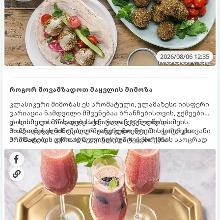
2026/08/06 12:35
როგორ მოვამზადოთ მაყვლის მიმოზა
კლასიკური მიმოზას ეს არომატული, ულამაზესი იისფერი
ვარიაცია ნამდვილი მშვენებაა ბრანჩებისთვის, უქმეების
დილისთვის ან სადღესასწაულო წვეულებებისთვის.
ეს სასმელი მზადდება სულ რაღაც 10 წუთში და მის
ახალი მაყვლის ტკბილ-მჟავე გემო, ლაიმის ციტრუსოვანი
მომზადებას მინიმალური ინგრედიენტები სჭირდება.
არომატი და ცქრიალა ღვინის ბუშტუკები ქმნის საოცრად
მომზადების დრო: 10 წუთი ულუფა: 4–6 პორცია
დახვეწილ და მაგრილებელ კოქტეილს.