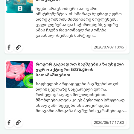
ჩვენი არაცნობიერი საოცარი
ინსტრუმენტია. ის ხშირად ბევრად უფრო
ადრე გრძნობს მიმდინარე მოვლენებს,
ცვლილებებსა და საჭიროებებს, ვიდრე
ამას ჩვენი რაციონალური გონება
გააანალიზებს. ეს მარტივი
ფსიქოლოგიური ტესტი, რომელიც
დახუჭეთ თვალები, ღრმად ჩაისუნთქეთ,
ასოციაციურ აღქმაზეა დაფუძნებული,
აირჩიეთ სამი წერილიდან ის ერთი,
2026/07/07 10:46
დაგეხმარებათ გაიგოთ, თუ რა მთავარი
რომელიც ყველაზე მეტად გიზიდავთ და
გზავნილი ან რჩევა აქვს სამყაროს
წაიკითხეთ თქვენი პასუხი.
თქვენთვის ცხოვრების ამ ეტაპზე.
როგორ გავხადოთ ბავშვების ზაფხული
უფრო აქტიური Extra.ge-ის
სათამაშოებით
ზაფხულის არდადეგები ბავშვებისთვის
წლის ყველაზე საყვარელი დროა,
რომელიც სავსეა მოლოდინებით.
მშობლებისთვის კი ეს პერიოდი სრულიად
ახალ გამოწვევებთან ასოცირდება.
მთავარი ამოცანა ბავშვების ეკრანებისგან
მოწყვეტა და მათი ენერგიის სწორად
extra.ge
- ყველაზე დიდი ციფრული
მიმართვაა. მნიშვნელოვანია მათთვის
მარკეტფლეისი საქართველოში,
2026/06/17 17:30
ისეთი გარემოს შექმნა, სადაც დროს
გთავაზობთ პლატფორმას, რომელიც ამ
ხალისიანად და აქტიურად გაატარებენ.
პრობლემის მარტივად გადაჭრაში