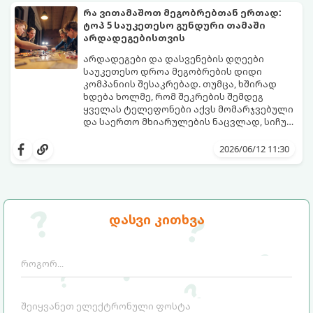
ჯანსაღი რუტინა დასვენების დღეებშიც
დაგეხმარებათ. აქ ყველა ასაკისა და
რა ვითამაშოთ მეგობრებთან ერთად:
აუცილებელია.
ინტერესის მქონე ბავშვისთვის მოიძებნება
ტოპ 5 საუკეთესო გუნდური თამაში
იდეალური გასართობი საშუალება.
არდადეგებისთვის
არდადეგები და დასვენების დღეები
საუკეთესო დროა მეგობრების დიდი
კომპანიის შესაკრებად. თუმცა, ხშირად
ხდება ხოლმე, რომ შეკრების შემდეგ
ყველას ტელეფონები აქვს მომარჯვებული
და საერთო მხიარულების ნაცვლად, სიჩუმე
ისადგურებს. ამ სიტუაციიდან თავის
ინტელექტუალური, აზარტული და
დასაღწევად და ნამდვილი, ცოცხალი
იუმორით სავსე აქტივობები მეგობრებს
2026/06/12 11:30
ემოციების გასაღვიძებლად საუკეთესო გზა
კიდევ უფრო აახლოებს და დაუვიწყარ
გუნდური თამაშებია.
მოგონებებს ტოვებს. გთავაზობთ ტოპ 5
საუკეთესო გუნდურ თამაშს, რომლებიც
თქვენს არდადეგებს ნამდვილ
დღესასწაულად აქცევს:
დასვი კითხვა