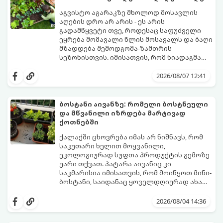
აგვისტო აგარაკზე მხოლოდ მოსავლის
აღების დრო არ არის - ეს არის
გადამწყვეტი თვე, როდესაც საფუძველი
ეყრება მომავალი წლის მოსავალს და ბაღი
მზადდება შემოდგომა-ზამთრის
სეზონისთვის. იმისათვის, რომ ნიადაგმა
ენერგია აღიდგინოს, ხოლო მცენარეებმა
ზამთარს გაუძლონ, აგვისტოს ბოლომდე 5
2026/08/07 12:41
მნიშვნელოვანი საქმის გაკეთება უნდა
მოასწროთ:
ბოსტანი აივანზე: რომელი ბოსტნეული
და მწვანილი იზრდება მარტივად
ქოთნებში
ქალაქში ცხოვრება იმას არ ნიშნავს, რომ
საკუთარი ხელით მოყვანილი,
ეკოლოგიურად სუფთა პროდუქტის გემოზე
უარი თქვათ. პატარა აივანიც კი
საკმარისია იმისათვის, რომ მოიწყოთ მინი-
ბოსტანი, საიდანაც ყოველდღიურად ახალ,
არომატულ მწვანილსა და ბოსტნეულს
ქოთნებში მცენარეების მოშენება მარტივი,
მოკრეფთ.
სასიამოვნო და ესთეტიკური ჰობია.
2026/08/04 14:36
მთავარია იცოდეთ, რომელი კულტურები
ეგუებიან ქოთნის პირობებს ყველაზე