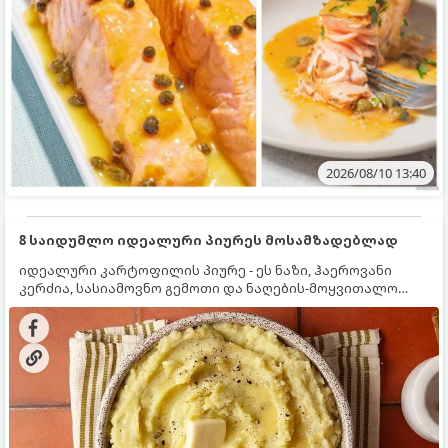
2026/08/10 13:40
8 საიდუმლო იდეალური პიურეს მოსამზადებლად
იდეალური კარტოფილის პიურე - ეს ნაზი, ჰაეროვანი
კერძია, სასიამოვნო გემოთი და ნაღების-მოყვითალო
ფერით. მისი მომზადება ძალიან მარტივია, მაგრამ
არსებობს რამდენიმე საიდუმლო, რომლებიც უნდა
იცოდეთ, რომ პიურე იდეალურად გემრიელი გამოვიდეს.