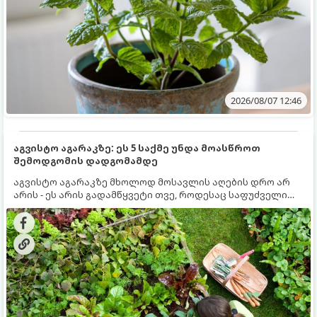
2026/08/07 12:46
აგვისტო აგარაკზე: ეს 5 საქმე უნდა მოასწროთ
შემოდგომის დადგომამდე
აგვისტო აგარაკზე მხოლოდ მოსავლის აღების დრო არ
არის - ეს არის გადამწყვეტი თვე, როდესაც საფუძველი
ეყრება მომავალი წლის მოსავალს და ბაღი მზადდება
შემოდგომა-ზამთრის სეზონისთვის. იმისათვის, რომ
ნიადაგმა ენერგია აღიდგინოს, ხოლო მცენარეებმა
ზამთარს გაუძლონ, აგვისტოს ბოლომდე 5
მნიშვნელოვანი საქმის გაკეთება უნდა მოასწროთ: