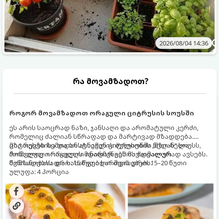
2026/08/04 14:36
რა მოვამზადოთ?
როგორ მოვამზადოთ ორაგული ციტრუსის სოუსში
ეს არის საოცრად ნაზი, ჯანსაღი და არომატული კერძი,
რომელიც ძალიან სწრაფად და მარტივად მზადდება.
ციტრუსებისა და ბოსტნეულის ბულიონში ნელ-ნელა
მზა თევზს ზემოდან ასხამენ ციტრუსების „მზიან“ სოუსს,
მოწალული ორაგული ინარჩუნებს მაქსიმალურ
რომელიც ორაგულის მდიდარ გემოს იდეალურად ავსებს.
წვნიანობასა და სასარგებლო თვისებებს.
მომზადების დრო: 15 წუთი ხარშვის დრო: 15–20 წუთი
ულუფა: 4 პორცია