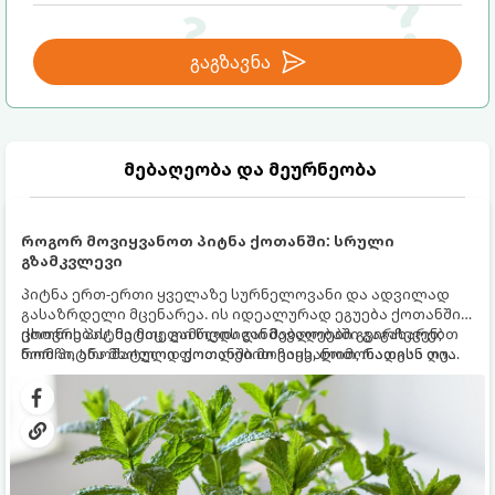
გაგზავნა
მებაღეობა და მეურნეობა
როგორ მოვიყვანოთ პიტნა ქოთანში: სრული
გზამკვლევი
პიტნა ერთ-ერთი ყველაზე სურნელოვანი და ადვილად
გასაზრდელი მცენარეა. ის იდეალურად ეგუება ქოთანში
ცხოვრებას, მეტიც, გამოცდილი მებაღეები გვირჩევენ,
ქოთნის პიტნა მთელი წლის განმავლობაში გაგახარებთ
რომ პიტნა მხოლოდ ქოთანში მოვიყვანოთ, რადგან ღია
ნორჩი, არომატული ფოთლებით ჩაის, ლიმონათისა თუ
გრუნტში (ბაღში) დარგვისას ის ფესვებით ძალიან
კერძებისთვის.
სწრაფად ვრცელდება და სხვა მცენარეებს ავიწროებს.