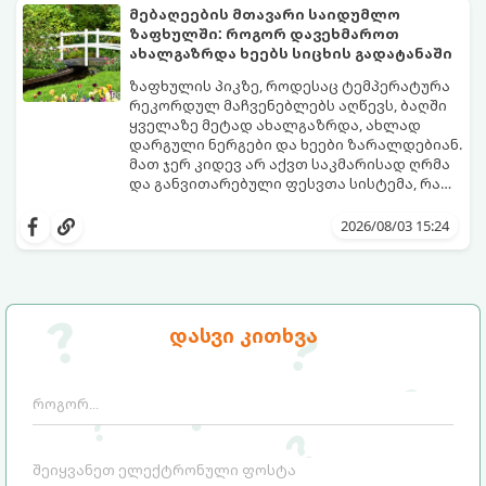
კარგად და როგორ მოუაროთ მათ სწორად.
მებაღეების მთავარი საიდუმლო
ზაფხულში: როგორ დავეხმაროთ
ახალგაზრდა ხეებს სიცხის გადატანაში
ზაფხულის პიკზე, როდესაც ტემპერატურა
რეკორდულ მაჩვენებლებს აღწევს, ბაღში
ყველაზე მეტად ახალგაზრდა, ახლად
დარგული ნერგები და ხეები ზარალდებიან.
მათ ჯერ კიდევ არ აქვთ საკმარისად ღრმა
და განვითარებული ფესვთა სისტემა, რათა
ნიადაგის ქვედა ფენებიდან ტენი
თუ ახალგაზრდა ხეებს ზაფხულში სწორად
დამოუკიდებლად მოიპოვონ.
არ დავეხმარებით, მათ შესაძლოა
2026/08/03 15:24
ფოთლები დასცვივდეთ, ხმობა დაიწყონ ან
ზამთრის ყინვებს სუსტი ორგანიზმით
შეხვდნენ.
გთავაზობთ მებაღეების გამოცდილ
საიდუმლოებებსა და ოქროს წესებს, თუ
დასვი კითხვა
როგორ გადავარჩინოთ ახალგაზრდა ხეები
ზაფხულის სიცხეში: