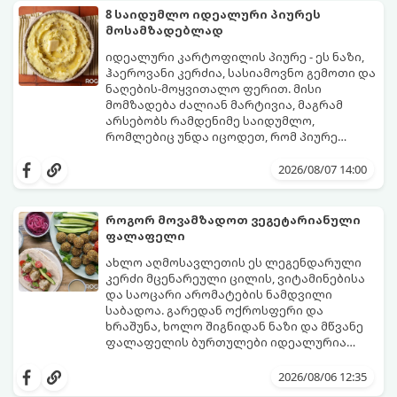
8 საიდუმლო იდეალური პიურეს
მოსამზადებლად
იდეალური კარტოფილის პიურე - ეს ნაზი,
ჰაეროვანი კერძია, სასიამოვნო გემოთი და
ნაღების-მოყვითალო ფერით. მისი
მომზადება ძალიან მარტივია, მაგრამ
არსებობს რამდენიმე საიდუმლო,
რომლებიც უნდა იცოდეთ, რომ პიურე
იდეალურად გემრიელი გამოვიდეს.
2026/08/07 14:00
როგორ მოვამზადოთ ვეგეტარიანული
ფალაფელი
ახლო აღმოსავლეთის ეს ლეგენდარული
კერძი მცენარეული ცილის, ვიტამინებისა
და საოცარი არომატების ნამდვილი
საბადოა. გარედან ოქროსფერი და
ხრაშუნა, ხოლო შიგნიდან ნაზი და მწვანე
ფალაფელის ბურთულები იდეალურია
პიტაში (არაბულ პურში) ჩასადებად,
ამ რეცეპტის მთავარი საიდუმლო იმაში
სალათებთან ერთად ან ტახინის (სესამის)
მდგომარეობს, რომ გამოიყენება
2026/08/06 12:35
სოუსთან მირთმევისთვის.
გამომშრალი და ჩამბალი მუხუდო და არა