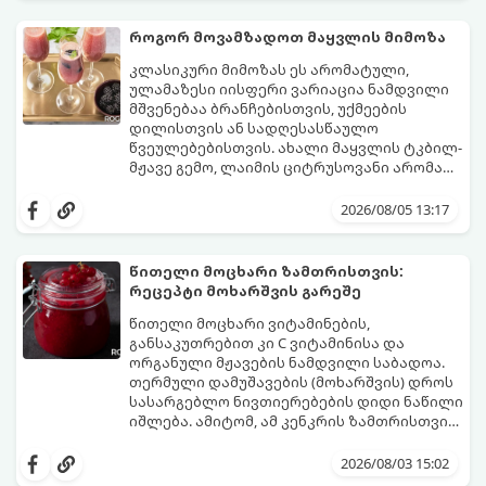
დაკონსერვებული, რათა ბურთულებმა
შეწვისას ფორმა იდეალურად შეინარჩუნოს
როგორ მოვამზადოთ მაყვლის მიმოზა
და არ დაიშალოს.
მომზადების დრო: 20 წუთი (დამატებით
კლასიკური მიმოზას ეს არომატული,
მუხუდოს ჩალბობის დრო: 12-24 საათი)
ულამაზესი იისფერი ვარიაცია ნამდვილი
შეწვის დრო: 10–15 წუთი ულუფა: 20–24 ცალი
მშვენებაა ბრანჩებისთვის, უქმეების
ბურთულა (4–6 პორცია)
დილისთვის ან სადღესასწაულო
წვეულებებისთვის. ახალი მაყვლის ტკბილ-
მჟავე გემო, ლაიმის ციტრუსოვანი არომატი
და ცქრიალა ღვინის ბუშტუკები ქმნის
ეს სასმელი მზადდება სულ რაღაც 10 წუთში
საოცრად დახვეწილ და მაგრილებელ
და მის მომზადებას მინიმალური
2026/08/05 13:17
კოქტეილს.
ინგრედიენტები სჭირდება.
მომზადების დრო: 10 წუთი ულუფა: 4–6
პორცია
წითელი მოცხარი ზამთრისთვის:
რეცეპტი მოხარშვის გარეშე
წითელი მოცხარი ვიტამინების,
განსაკუთრებით კი C ვიტამინისა და
ორგანული მჟავების ნამდვილი საბადოა.
თერმული დამუშავების (მოხარშვის) დროს
სასარგებლო ნივთიერებების დიდი ნაწილი
იშლება. ამიტომ, ამ კენკრის ზამთრისთვის
შესანახად საუკეთესო გზა „ცოცხალი ჯემის“
ეს მეთოდი ინარჩუნებს მოცხარის
მომზადებაა - მოხარშვის გარეშე.
ბუნებრივ, კაშკაშა გემოს, არომატს და
2026/08/03 15:02
ყველა სასარგებლო თვისებას.