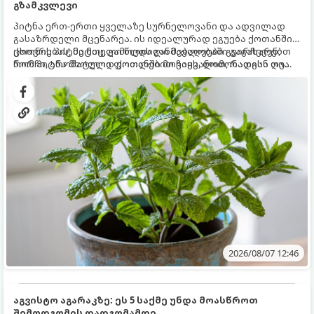
გზამკვლევი
პიტნა ერთ-ერთი ყველაზე სურნელოვანი და ადვილად
გასაზრდელი მცენარეა. ის იდეალურად ეგუება ქოთანში
ცხოვრებას, მეტიც, გამოცდილი მებაღეები გვირჩევენ,
ქოთნის პიტნა მთელი წლის განმავლობაში გაგახარებთ
რომ პიტნა მხოლოდ ქოთანში მოვიყვანოთ, რადგან ღია
ნორჩი, არომატული ფოთლებით ჩაის, ლიმონათისა თუ
გრუნტში (ბაღში) დარგვისას ის ფესვებით ძალიან
კერძებისთვის.
სწრაფად ვრცელდება და სხვა მცენარეებს ავიწროებს.
2026/08/07 12:46
აგვისტო აგარაკზე: ეს 5 საქმე უნდა მოასწროთ
შემოდგომის დადგომამდე