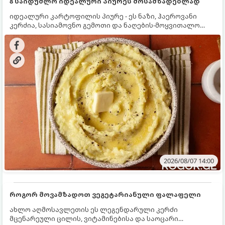
8 საიდუმლო იდეალური პიურეს მოსამზადებლად
იდეალური კარტოფილის პიურე - ეს ნაზი, ჰაეროვანი
კერძია, სასიამოვნო გემოთი და ნაღების-მოყვითალო
ფერით. მისი მომზადება ძალიან მარტივია, მაგრამ
არსებობს რამდენიმე საიდუმლო, რომლებიც უნდა
იცოდეთ, რომ პიურე იდეალურად გემრიელი გამოვიდეს.
2026/08/07 14:00
როგორ მოვამზადოთ ვეგეტარიანული ფალაფელი
ახლო აღმოსავლეთის ეს ლეგენდარული კერძი
მცენარეული ცილის, ვიტამინებისა და საოცარი