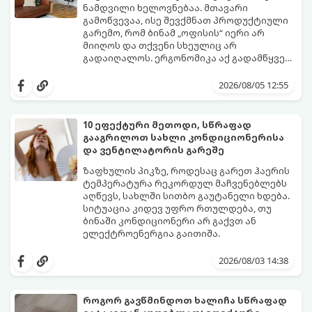
ნამდვილი ხელოვნებაა. მთავარი
გამოწვევაა, ისე შევქმნათ პროდუქტიული
გარემო, რომ ბინამ „ოფისის“ იერი არ
მიიღოს და თქვენი სხეულიც არ
გადაიღალოს. ერგონომიკა აქ გადამწყვეტ
როლს თამაშობს.
აი, როგორ მოაწყოთ იდეალური სამუშაო
კუთხე მცირე ფართში:
2026/08/05 12:55
10 ეფექტური მეთოდი, სწრაფად
გააგრილოთ სახლი კონდიციონერისა
და ვენტილატორის გარეშე
ზაფხულის პიკზე, როდესაც გარეთ ჰაერის
ტემპერატურა რეკორდულ მაჩვენებლებს
აღწევს, სახლში სითბო გაუტანელი ხდება.
სიტუაცია კიდევ უფრო რთულდება, თუ
ბინაში კონდიციონერი არ გაქვთ ან
ელექტროენერგია გაითიშა.
საბედნიეროდ, არსებობს ფიზიკის მარტივი
კანონები და გამოცდილი ყოფითი ხრიკები,
2026/08/03 14:38
რომლებიც დაგეხმარებათ, საგრძნობლად
დაწიოთ ტემპერატურა სახლში და შექმნათ
სასიამოვნო სიგრილე სპეციალური
როგორ გავწმინდოთ ხალიჩა სწრაფად
ტექნიკის გარეშეც.