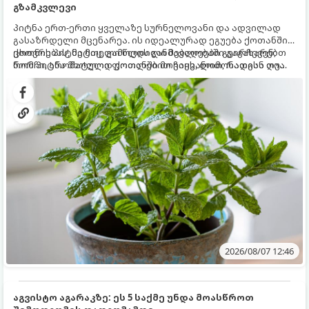
გზამკვლევი
პიტნა ერთ-ერთი ყველაზე სურნელოვანი და ადვილად
გასაზრდელი მცენარეა. ის იდეალურად ეგუება ქოთანში
ცხოვრებას, მეტიც, გამოცდილი მებაღეები გვირჩევენ,
ქოთნის პიტნა მთელი წლის განმავლობაში გაგახარებთ
რომ პიტნა მხოლოდ ქოთანში მოვიყვანოთ, რადგან ღია
ნორჩი, არომატული ფოთლებით ჩაის, ლიმონათისა თუ
გრუნტში (ბაღში) დარგვისას ის ფესვებით ძალიან
კერძებისთვის.
სწრაფად ვრცელდება და სხვა მცენარეებს ავიწროებს.
2026/08/07 12:46
აგვისტო აგარაკზე: ეს 5 საქმე უნდა მოასწროთ