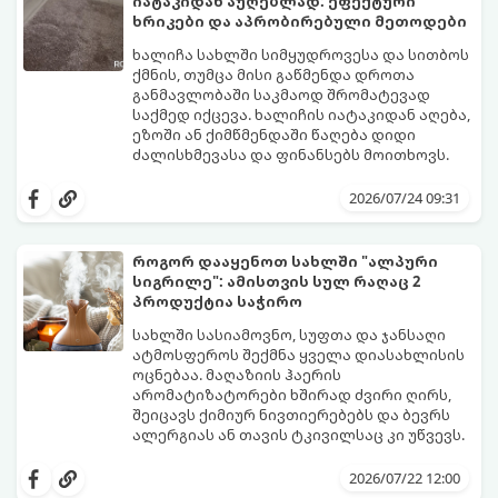
იატაკიდან აუღებლად: ეფექტური
გთავაზობთ 10 საუკეთესო და
ხრიკები და აპრობირებული მეთოდები
ხელმისაწვდომ მეთოდს:
ხალიჩა სახლში სიმყუდროვესა და სითბოს
ქმნის, თუმცა მისი გაწმენდა დროთა
განმავლობაში საკმაოდ შრომატევად
საქმედ იქცევა. ხალიჩის იატაკიდან აღება,
ეზოში ან ქიმწმენდაში წაღება დიდი
ძალისხმევასა და ფინანსებს მოითხოვს.
სინამდვილეში, არსებობს რამდენიმე
ეფექტური, ბიუჯეტური და აპრობირებული
2026/07/24 09:31
მეთოდი, რომელთა დახმარებითაც
შეძლებთ ხალიჩის ადგილზევე გაწმენდას,
ლაქების ამოყვანასა და პირვანდელი
როგორ დააყენოთ სახლში "ალპური
სიახლის დაბრუნებას.
სიგრილე": ამისთვის სულ რაღაც 2
პროდუქტია საჭირო
სახლში სასიამოვნო, სუფთა და ჯანსაღი
ატმოსფეროს შექმნა ყველა დიასახლისის
ოცნებაა. მაღაზიის ჰაერის
არომატიზატორები ხშირად ძვირი ღირს,
შეიცავს ქიმიურ ნივთიერებებს და ბევრს
ალერგიას ან თავის ტკივილსაც კი უწვევს.
სინამდვილეში, ნამდვილი „ალპური
სიგრილისა“ და სიახლის ეფექტის მიღწევა
2026/07/22 12:00
სრულიად ბუნებრივი, უსაფრთხო და