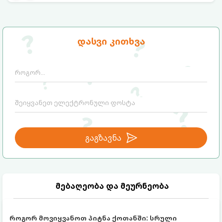
ბიუჯეტური გზით არის შესაძლებელი.
ამისათვის სულ რაღაც 2 უბრალო
ინგრედიენტი დაგჭირდებათ, რომლებიც
სავარაუდოდ უკვე გაქვთ სამზარეულოში!
დასვი კითხვა
გაგზავნა
მებაღეობა და მეურნეობა
როგორ მოვიყვანოთ პიტნა ქოთანში: სრული