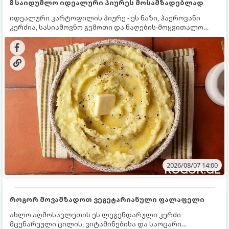
8 საიდუმლო იდეალური პიურეს მოსამზადებლად
იდეალური კარტოფილის პიურე - ეს ნაზი, ჰაეროვანი
კერძია, სასიამოვნო გემოთი და ნაღების-მოყვითალო
ფერით. მისი მომზადება ძალიან მარტივია, მაგრამ
არსებობს რამდენიმე საიდუმლო, რომლებიც უნდა
იცოდეთ, რომ პიურე იდეალურად გემრიელი გამოვიდეს.
2026/08/07 14:00
როგორ მოვამზადოთ ვეგეტარიანული ფალაფელი
ახლო აღმოსავლეთის ეს ლეგენდარული კერძი
მცენარეული ცილის, ვიტამინებისა და საოცარი