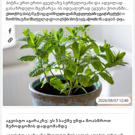
პიტნა ერთ-ერთი ყველაზე სურნელოვანი და ადვილად
გასაზრდელი მცენარეა. ის იდეალურად ეგუება ქოთანში
ცხოვრებას, მეტიც, გამოცდილი მებაღეები გვირჩევენ,
ქოთნის პიტნა მთელი წლის განმავლობაში გაგახარებთ
რომ პიტნა მხოლოდ ქოთანში მოვიყვანოთ, რადგან ღია
ნორჩი, არომატული ფოთლებით ჩაის, ლიმონათისა თუ
გრუნტში (ბაღში) დარგვისას ის ფესვებით ძალიან
კერძებისთვის.
სწრაფად ვრცელდება და სხვა მცენარეებს ავიწროებს.
2026/08/07 12:46
აგვისტო აგარაკზე: ეს 5 საქმე უნდა მოასწროთ
შემოდგომის დადგომამდე
აგვისტო აგარაკზე მხოლოდ მოსავლის აღების დრო არ