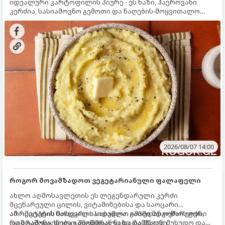
იდეალური კარტოფილის პიურე - ეს ნაზი, ჰაეროვანი
კერძია, სასიამოვნო გემოთი და ნაღების-მოყვითალო
ფერით. მისი მომზადება ძალიან მარტივია, მაგრამ
არსებობს რამდენიმე საიდუმლო, რომლებიც უნდა
იცოდეთ, რომ პიურე იდეალურად გემრიელი გამოვიდეს.
2026/08/07 14:00
როგორ მოვამზადოთ ვეგეტარიანული ფალაფელი
ახლო აღმოსავლეთის ეს ლეგენდარული კერძი
მცენარეული ცილის, ვიტამინებისა და საოცარი
არომატების ნამდვილი საბადოა. გარედან ოქროსფერი
ამ რეცეპტის მთავარი საიდუმლო იმაში მდგომარეობს,
და ხრაშუნა, ხოლო შიგნიდან ნაზი და მწვანე
რომ გამოიყენება გამომშრალი და ჩამბალი მუხუდო და