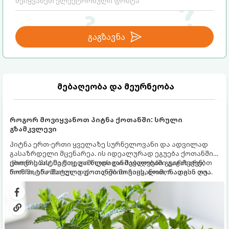
გაგზავნა
მებაღეობა და მეურნეობა
როგორ მოვიყვანოთ პიტნა ქოთანში: სრული
გზამკვლევი
პიტნა ერთ-ერთი ყველაზე სურნელოვანი და ადვილად
გასაზრდელი მცენარეა. ის იდეალურად ეგუება ქოთანში
ცხოვრებას, მეტიც, გამოცდილი მებაღეები გვირჩევენ,
ქოთნის პიტნა მთელი წლის განმავლობაში გაგახარებთ
რომ პიტნა მხოლოდ ქოთანში მოვიყვანოთ, რადგან ღია
ნორჩი, არომატული ფოთლებით ჩაის, ლიმონათისა თუ
გრუნტში (ბაღში) დარგვისას ის ფესვებით ძალიან
კერძებისთვის.
სწრაფად ვრცელდება და სხვა მცენარეებს ავიწროებს.