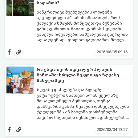
საღამოს?
ხანგრძლივი შვებულების ლოდინი
აუცილებელი არ არის იმისათვის, რომ
ქალაქის ხმაურს მოწყდეთ და ბუნებაში
განიტვირთოთ. შაბათ-კვირას 1-დღიანი
გასვლა იდეალური საშუალებაა ენერგიის
აღსადგენად - დილით გადიხართ, მთელ
დღეს სუფთა ჰაერზე ატარებთ, საღამოს კი
გთავაზობთ 4 საუკეთესო, ბიუჯეტურ და
უკვე საკუთარ საწოლში გძინავთ.
მარტივ მარშრუტს თბილისიდან,
2026/08/05 09:16
რომლებიც დიდ დროსა და ფინანსებს არ
მოითხოვს.
რა უნდა იყოს იდეალურ პლაჟის
ჩანთაში: სრული ჩეკლისტი ზღვაზე
წასვლამდე
ზღვაზე დასვენება და პლაჟზე
გატარებული საათები წლის ყველაზე
მოსალოდნელი პერიოდია, თუმცა
დამწვარმა კანმა, წყალში დასველებულმა
ტელეფონმა ან სახლში დარჩენილმა
საჭირო ნივთებმა შესაძლოა დასვენების
განწყობა საგრძნობლად გაგიფუჭოთ.
იმისათვის, რომ პლაჟზე თავი სრულიად
კომფორტულად იგრძნოთ და არაფერი
2026/08/04 13:57
გამოგრჩეთ, შევადგინეთ იდეალური