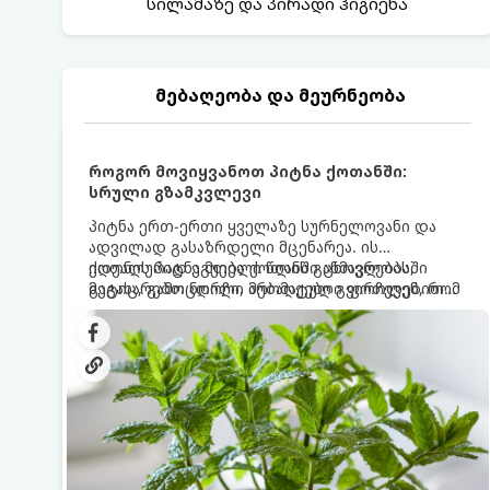
სილამაზე და პირადი ჰიგიენა
მებაღეობა და მეურნეობა
როგორ მოვიყვანოთ პიტნა ქოთანში:
სრული გზამკვლევი
პიტნა ერთ-ერთი ყველაზე სურნელოვანი და
ადვილად გასაზრდელი მცენარეა. ის
იდეალურად ეგუება ქოთანში ცხოვრებას,
ქოთნის პიტნა მთელი წლის განმავლობაში
მეტიც, გამოცდილი მებაღეები გვირჩევენ, რომ
გაგახარებთ ნორჩი, არომატული ფოთლებით
პიტნა მხოლოდ ქოთანში მოვიყვანოთ, რადგან
ჩაის, ლიმონათისა თუ კერძებისთვის.
ღია გრუნტში (ბაღში) დარგვისას ის ფესვებით
ძალიან სწრაფად ვრცელდება და სხვა
მცენარეებს ავიწროებს.