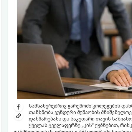
სამსახურებრივ გარემოში კოლეგების დახ
თანხმობა გუნდური მუშაობის მნიშვნელოვა
დახმარებასა და საკუთარი თავის საზიანო
ყველას ყველაფერზე „კის“ ეუბნებით, რის
ჯანმრთელობას, დროთა განმავლობაში ხდებით ე