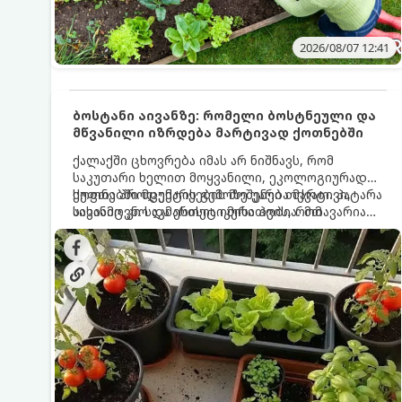
2026/08/07 12:41
ბოსტანი აივანზე: რომელი ბოსტნეული და
მწვანილი იზრდება მარტივად ქოთნებში
ქალაქში ცხოვრება იმას არ ნიშნავს, რომ
საკუთარი ხელით მოყვანილი, ეკოლოგიურად
სუფთა პროდუქტის გემოზე უარი თქვათ. პატარა
ქოთნებში მცენარეების მოშენება მარტივი,
აივანიც კი საკმარისია იმისათვის, რომ
სასიამოვნო და ესთეტიკური ჰობია. მთავარია
მოიწყოთ მინი-ბოსტანი, საიდანაც
იცოდეთ, რომელი კულტურები ეგუებიან
ყოველდღიურად ახალ, არომატულ მწვანილსა
ქოთნის პირობებს ყველაზე კარგად და როგორ
და ბოსტნეულს მოკრეფთ.
მოუაროთ მათ სწორად.