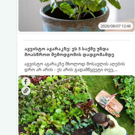
2026/08/07 12:46
აგვისტო აგარაკზე: ეს 5 საქმე უნდა
მოასწროთ შემოდგომის დადგომამდე
აგვისტო აგარაკზე მხოლოდ მოსავლის აღების
დრო არ არის - ეს არის გადამწყვეტი თვე,
როდესაც საფუძველი ეყრება მომავალი წლის
მოსავალს და ბაღი მზადდება შემოდგომა-
ზამთრის სეზონისთვის. იმისათვის, რომ
ნიადაგმა ენერგია აღიდგინოს, ხოლო
მცენარეებმა ზამთარს გაუძლონ, აგვისტოს
ბოლომდე 5 მნიშვნელოვანი საქმის გაკეთება
უნდა მოასწროთ: