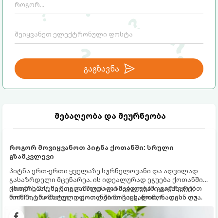
გაგზავნა
მებაღეობა და მეურნეობა
როგორ მოვიყვანოთ პიტნა ქოთანში: სრული
გზამკვლევი
პიტნა ერთ-ერთი ყველაზე სურნელოვანი და ადვილად
გასაზრდელი მცენარეა. ის იდეალურად ეგუება ქოთანში
ცხოვრებას, მეტიც, გამოცდილი მებაღეები გვირჩევენ,
ქოთნის პიტნა მთელი წლის განმავლობაში გაგახარებთ
რომ პიტნა მხოლოდ ქოთანში მოვიყვანოთ, რადგან ღია
ნორჩი, არომატული ფოთლებით ჩაის, ლიმონათისა თუ
გრუნტში (ბაღში) დარგვისას ის ფესვებით ძალიან
კერძებისთვის.
სწრაფად ვრცელდება და სხვა მცენარეებს ავიწროებს.