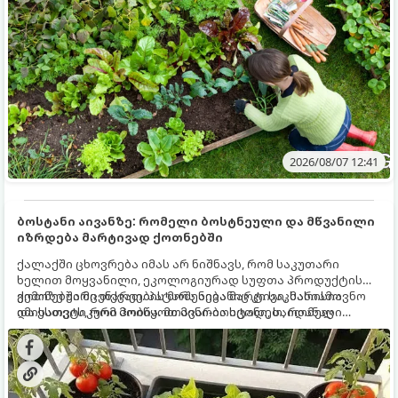
მნიშვნელოვანი საქმის გაკეთება უნდა მოასწროთ:
2026/08/07 12:41
ბოსტანი აივანზე: რომელი ბოსტნეული და მწვანილი
იზრდება მარტივად ქოთნებში
ქალაქში ცხოვრება იმას არ ნიშნავს, რომ საკუთარი
ხელით მოყვანილი, ეკოლოგიურად სუფთა პროდუქტის
გემოზე უარი თქვათ. პატარა აივანიც კი საკმარისია
ქოთნებში მცენარეების მოშენება მარტივი, სასიამოვნო
იმისათვის, რომ მოიწყოთ მინი-ბოსტანი, საიდანაც
და ესთეტიკური ჰობია. მთავარია იცოდეთ, რომელი
ყოველდღიურად ახალ, არომატულ მწვანილსა და
კულტურები ეგუებიან ქოთნის პირობებს ყველაზე კარგად
ბოსტნეულს მოკრეფთ.
და როგორ მოუაროთ მათ სწორად.