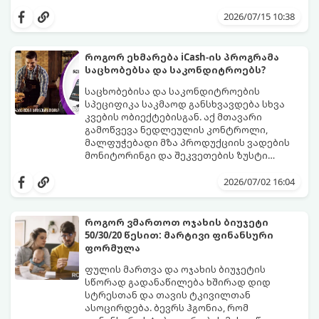
საჭირო. სინამდვილეში, დღეს აქციების
ეს გზამკვლევი დაგეხმარებათ
ყიდვა იმაზე მარტივია, ვიდრე ონლაინ
გაერკვეთ ფინანსების სამყაროში,
2026/07/15 10:38
მაღაზიაში ნივთის შეკვეთა. ამის გაკეთება
გაიგოთ, როგორ მუშაობს ეს სისტემა და
ტელეფონით, სახლიდან გაუსვლელად,
როგორ გადადგათ პირველი ნაბიჯები
სულ რაღაც $10-ითაც კი შეგიძლიათ.
უსაფრთხოდ.
როგორ ეხმარება iCash-ის პროგრამა
საცხობებსა და საკონდიტროებს?
საცხობებისა და საკონდიტროების
სპეციფიკა საკმაოდ განსხვავდება სხვა
კვების ობიექტებისგან. აქ მთავარი
გამოწვევა ნედლეულის კონტროლი,
მალფუჭებადი მზა პროდუქციის ვადების
მონიტორინგი და შეკვეთების ზუსტი
დაგეგმვაა.
icash.ge
სპეციალურად ამ
ნიშისთვის შემუშავებულ ციფრულ
2026/07/02 16:04
გადაწყვეტილებებს აწვდის საცხობებსა და
საკონდიტროებს, რათა დაეხმაროს მათ
წარმოების ყოველი ეტაპის
როგორ ვმართოთ ოჯახის ბიუჯეტი
ოპტიმიზაციაში.
50/30/20 წესით: მარტივი ფინანსური
ფორმულა
ფულის მართვა და ოჯახის ბიუჯეტის
სწორად გადანაწილება ხშირად დიდ
სტრესთან და თავის ტკივილთან
ასოცირდება. ბევრს ჰგონია, რომ