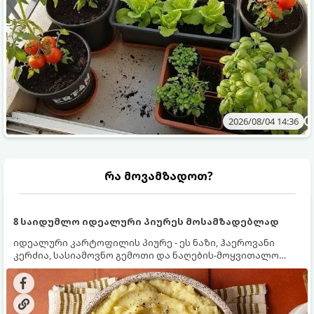
2026/08/04 14:36
რა მოვამზადოთ?
8 საიდუმლო იდეალური პიურეს მოსამზადებლად
იდეალური კარტოფილის პიურე - ეს ნაზი, ჰაეროვანი
კერძია, სასიამოვნო გემოთი და ნაღების-მოყვითალო
ფერით. მისი მომზადება ძალიან მარტივია, მაგრამ
არსებობს რამდენიმე საიდუმლო, რომლებიც უნდა
იცოდეთ, რომ პიურე იდეალურად გემრიელი გამოვიდეს.