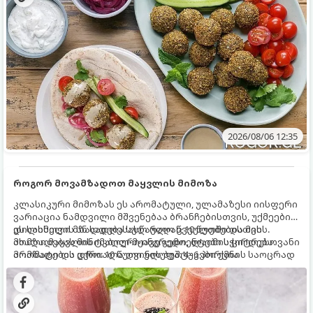
2026/08/06 12:35
როგორ მოვამზადოთ მაყვლის მიმოზა
კლასიკური მიმოზას ეს არომატული, ულამაზესი იისფერი
ვარიაცია ნამდვილი მშვენებაა ბრანჩებისთვის, უქმეების
დილისთვის ან სადღესასწაულო წვეულებებისთვის.
ეს სასმელი მზადდება სულ რაღაც 10 წუთში და მის
ახალი მაყვლის ტკბილ-მჟავე გემო, ლაიმის ციტრუსოვანი
მომზადებას მინიმალური ინგრედიენტები სჭირდება.
არომატი და ცქრიალა ღვინის ბუშტუკები ქმნის საოცრად
მომზადების დრო: 10 წუთი ულუფა: 4–6 პორცია
დახვეწილ და მაგრილებელ კოქტეილს.