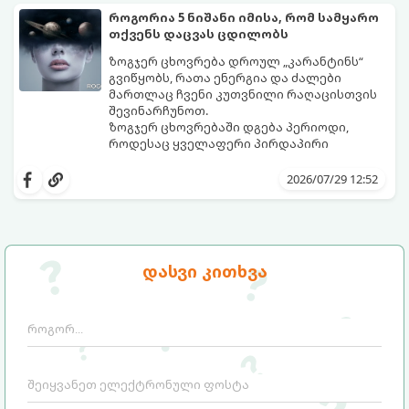
როგორია 5 ნიშანი იმისა, რომ სამყარო
თქვენს დაცვას ცდილობს
ზოგჯერ ცხოვრება დროულ „კარანტინს“
გვიწყობს, რათა ენერგია და ძალები
მართლაც ჩვენი კუთვნილი რაღაცისთვის
შევინარჩუნოთ.
ზოგჯერ ცხოვრებაში დგება პერიოდი,
როდესაც ყველაფერი პირდაპირი
მნიშვნელობით ხელიდან გვეცლება:
იშლება მნიშვნელოვანი გარიგებები,
2026/07/29 12:52
უქმდება დიდხანს ნანატრი მოგზაურობები,
ხოლო ადამიანები, რომლებსაც
ახლობლებად ვთვლიდით, უეცრად მიდიან.
აი, 5 აშკარა ნიშანი იმისა, რომ
ასეთ მომენტებში ადვილია
მომხდარი მარცხი სასჯელი კი არა,
სასოწარკვეთილებაში ჩავარდნა. თუმცა
თქვენი დაცვისკენ მიმართული
დასვი კითხვა
ეზოთერიკასა და ფსიქოლოგიაში ეს
სამყაროს მცდელობაა:
ფენომენი ხშირად სხვანაირად
განიხილება: როგორც სამყაროს (ან ჩვენი
არაცნობიერის) ფარული დამცავი
მექანიზმების მუშაობა, რომელთაც
რეალური, მაგრამ ჯერ კიდევ უხილავი
საფრთხისგან შორს მივყავართ.