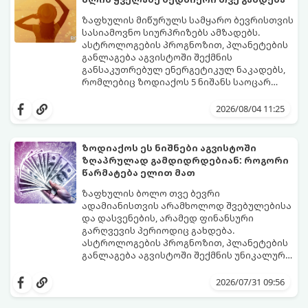
თანდათან შეიცვლება.
გეგონათ, უკან დაიხევს, ამასთან ერთად კი
გაჩნდება მეტი ნდობა მომავლის მიმართ.
ზაფხულის მიწურულს სამყარო ბევრისთვის
რთული პერიოდის შემდეგ ეს ნიშნები
სასიამოვნო სიურპრიზებს ამზადებს.
შეძლებენ ამოისუნთქონ და დაინახონ
ასტროლოგების პროგნოზით, პლანეტების
ახალი შესაძლებლობები.
განლაგება აგვისტოში შექმნის
განსაკუთრებულ ენერგეტიკულ ნაკადებს,
რომლებიც ზოდიაქოს 5 ნიშანს საოცარ
იღბალს, ჰარმონიასა და წარმატებას
მათთვის აგვისტო გარდამტეხი და წლის
მოუტანს.
ყველაზე ბედნიერი თვე აღმოჩნდება.
2026/08/04 11:25
გაიგეთ, მოხვდით თუ არა ამ იღბლიანთა
შორის:
ზოდიაქოს ეს ნიშნები აგვისტოში
ზღაპრულად გამდიდრდებიან: როგორი
წარმატება ელით მათ
ზაფხულის ბოლო თვე ბევრი
ადამიანისთვის არამხოლოდ შვებულებისა
და დასვენების, არამედ ფინანსური
გარღვევის პერიოდიც გახდება.
ასტროლოგების პროგნოზით, პლანეტების
განლაგება აგვისტოში შექმნის უნიკალურ
ენერგეტიკულ ნაკადებს, რომლებიც
გაიგეთ, მოხვდით თუ არა იმ იღბლიანთა
ზოდიაქოს 4 ნიშანს ფინანსური წარმატების
შორის, ვისაც აგვისტოში ფინანსური
2026/07/31 09:56
მიღწევასა და შემოსავლების
იღბალი გაუღიმებს:
საგრძნობლად გაზრდაში დაეხმარება.