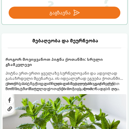
გაგზავნა
მებაღეობა და მეურნეობა
როგორ მოვიყვანოთ პიტნა ქოთანში: სრული
გზამკვლევი
პიტნა ერთ-ერთი ყველაზე სურნელოვანი და ადვილად
გასაზრდელი მცენარეა. ის იდეალურად ეგუება ქოთანში
ცხოვრებას, მეტიც, გამოცდილი მებაღეები გვირჩევენ,
ქოთნის პიტნა მთელი წლის განმავლობაში გაგახარებთ
რომ პიტნა მხოლოდ ქოთანში მოვიყვანოთ, რადგან ღია
ნორჩი, არომატული ფოთლებით ჩაის, ლიმონათისა თუ
გრუნტში (ბაღში) დარგვისას ის ფესვებით ძალიან
კერძებისთვის.
სწრაფად ვრცელდება და სხვა მცენარეებს ავიწროებს.