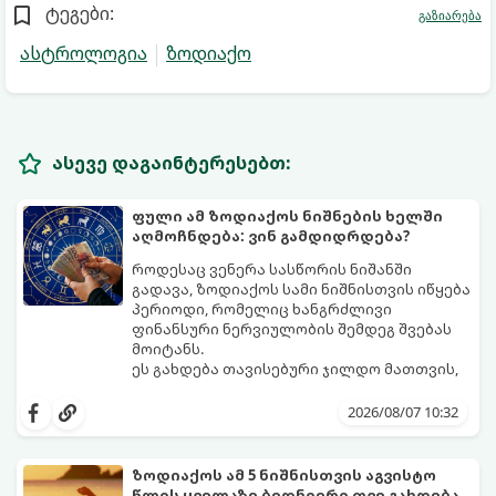
ტეგები:
გაზიარება
ასტროლოგია
ზოდიაქო
ასევე დაგაინტერესებთ:
ფული ამ ზოდიაქოს ნიშნების ხელში
აღმოჩნდება: ვინ გამდიდრდება?
როდესაც ვენერა სასწორის ნიშანში
გადავა, ზოდიაქოს სამი ნიშნისთვის იწყება
პერიოდი, რომელიც ხანგრძლივი
ფინანსური ნერვიულობის შემდეგ შვებას
მოიტანს.
ეს გახდება თავისებური ჯილდო მათთვის,
ვინც დიდხანს შრომობდა, მოთმინებას
იჩენდა და სირთულეების მიუხედავად წინ
2026/08/07 10:32
სვლას განაგრძობდა. ბევრი მიეჩვია
სტაბილურობისთვის ბრძოლას,
სურვილების გადადებასა და ხარჯების
ზოდიაქოს ამ 5 ნიშნისთვის აგვისტო
მკაცრ კონტროლს. თუმცა, ახლა სიტუაცია
პრობლემები, რომლებიც უსასრულო
წლის ყველაზე ბედნიერი თვე გახდება