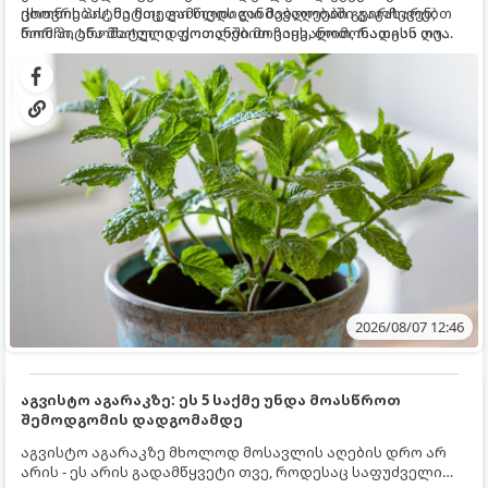
ცხოვრებას, მეტიც, გამოცდილი მებაღეები გვირჩევენ,
ქოთნის პიტნა მთელი წლის განმავლობაში გაგახარებთ
რომ პიტნა მხოლოდ ქოთანში მოვიყვანოთ, რადგან ღია
ნორჩი, არომატული ფოთლებით ჩაის, ლიმონათისა თუ
გრუნტში (ბაღში) დარგვისას ის ფესვებით ძალიან
კერძებისთვის.
სწრაფად ვრცელდება და სხვა მცენარეებს ავიწროებს.
2026/08/07 12:46
აგვისტო აგარაკზე: ეს 5 საქმე უნდა მოასწროთ
შემოდგომის დადგომამდე
აგვისტო აგარაკზე მხოლოდ მოსავლის აღების დრო არ
არის - ეს არის გადამწყვეტი თვე, როდესაც საფუძველი