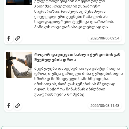
ელექტროენერგიის მოულოდნელი
გათიშვა ყოველთვის უსიამოვნო
სიურპრიზია, რომელმაც შესაძლოა
ყოველდღიური გეგმები ჩაშალოს ან
საყოფაცხოვრებო ტექნიკა დააზიანოს.
პანიკის თავიდან ასაცილებლად და
საკუთარი სახლის უსაფრთხოების
გთავაზობთ 5 აუცილებელ ნაბიჯს,
უზრუნველსაყოფად, მნიშვნელოვანია
რომლებიც შუქის ქრობისთანავე
2026/08/06 09:54
იცოდეთ მოქმედების ზუსტი
პირველ რიგში უნდა გადადგათ:
თანმიმდევრობა.
როგორ დავიცვათ სახლი ქურდობისგან
შვებულების დროს
შვებულება დასვენებისა და განტვირთვის
დროა, თუმცა ცარიელი ბინა ქურდებისთვის
ხშირად მიმზიდველი სამიზნე ხდება.
იმისათვის, რომ დასვენებისას მშვიდად
იყოთ, საჭიროა წინასწარ იზრუნოთ
უსაფრთხოების ზომებზე.
გთავაზობთ პრაქტიკულ რჩევებს, თუ
როგორ დავიცვათ სახლი
2026/08/03 11:48
დაუპატიჟებელი სტუმრებისგან: