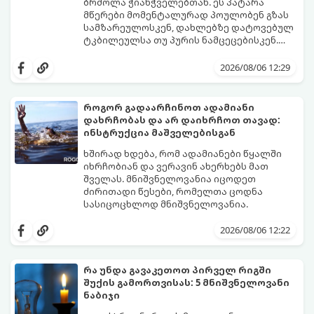
ბრძოლა ჭიანჭველებთან. ეს პატარა
მწერები მომენტალურად პოულობენ გზას
სამზარეულოსკენ, დახლებზე დატოვებულ
ტკბილეულსა თუ პურის ნამცეცებისკენ.
მართალია, ბაზარზე უამრავი ქიმიური
საბედნიეროდ, არსებობს ერთი ძალიან
სპრეი და შხამქიმიკატი იყიდება, თუმცა
მარტივი, უსაფრთხო და იაფი
2026/08/06 12:29
ბევრს ერიდება მათი გამოყენება
საყოფაცხოვრებო ხრიკი. სპეციალური
სამზარეულოში, განსაკუთრებით მაშინ, თუ
ხელნაკეთი ხაფანგის საშუალებით,
სახლში პატარა ბავშვები ან შინაური
ჭიანჭველების მთელ კოლონიას სულ
როგორ გადაარჩინოთ ადამიანი
ცხოველები არიან.
რამდენიმე დღეში დაამარცხებთ.
დახრჩობას და არ დაიხრჩოთ თავად:
გთავაზობთ ეფექტური ხაფანგის
ინსტრუქცია მაშველებისგან
მომზადების რეცეპტს:
ხშირად ხდება, რომ ადამიანები წყალში
იხრჩობიან და ვერავინ ახერხებს მათ
შველას. მნიშვნელოვანია იცოდეთ
ძირითადი წესები, რომელთა ცოდნა
სასიცოცხლოდ მნიშვნელოვანია.
2026/08/06 12:22
რა უნდა გავაკეთოთ პირველ რიგში
შუქის გამორთვისას: 5 მნიშვნელოვანი
ნაბიჯი