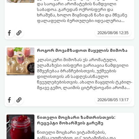
და საოცარი არომატების ნამდვილი
საბადოა. გარედან ოქროსფერი და
ხრაშუნა, ხოლო შიგნიდან ნაზი და მწვანე
ფალაფელის ბურთულები იდეალურია
პიტაში (არაბულ პურში) ჩასადებად,
ამ რეცეპტის მთავარი საიდუმლო იმაში
სალათებთან ერთად ან ტახინის (სესამის)
მდგომარეობს, რომ გამოიყენება
2026/08/06 12:35
სოუსთან მირთმევისთვის.
გამომშრალი და ჩამბალი მუხუდო და არა
დაკონსერვებული, რათა ბურთულებმა
შეწვისას ფორმა იდეალურად შეინარჩუნოს
როგორ მოვამზადოთ მაყვლის მიმოზა
და არ დაიშალოს.
მომზადების დრო: 20 წუთი (დამატებით
კლასიკური მიმოზას ეს არომატული,
მუხუდოს ჩალბობის დრო: 12-24 საათი)
ულამაზესი იისფერი ვარიაცია ნამდვილი
შეწვის დრო: 10–15 წუთი ულუფა: 20–24 ცალი
მშვენებაა ბრანჩებისთვის, უქმეების
ბურთულა (4–6 პორცია)
დილისთვის ან სადღესასწაულო
წვეულებებისთვის. ახალი მაყვლის ტკბილ-
მჟავე გემო, ლაიმის ციტრუსოვანი არომატი
და ცქრიალა ღვინის ბუშტუკები ქმნის
ეს სასმელი მზადდება სულ რაღაც 10 წუთში
საოცრად დახვეწილ და მაგრილებელ
და მის მომზადებას მინიმალური
2026/08/05 13:17
კოქტეილს.
ინგრედიენტები სჭირდება.
მომზადების დრო: 10 წუთი ულუფა: 4–6
პორცია
წითელი მოცხარი ზამთრისთვის:
რეცეპტი მოხარშვის გარეშე
წითელი მოცხარი ვიტამინების,
განსაკუთრებით კი C ვიტამინისა და