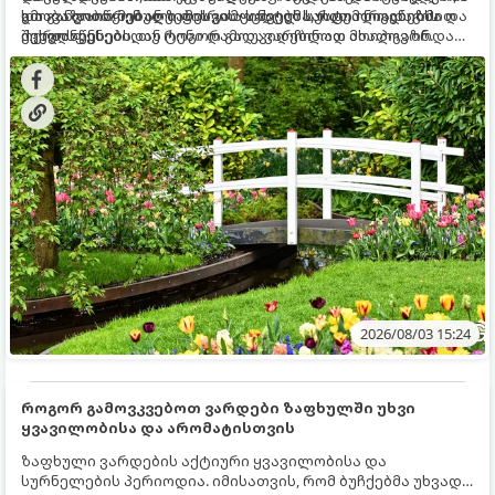
და განვითარებული ფესვთა სისტემა, რათა ნიადაგის
ხმობა დაიწყონ ან ზამთრის ყინვებს სუსტი ორგანიზმით
გთავაზობთ მებაღეების გამოცდილ საიდუმლოებებსა და
ქვედა ფენებიდან ტენი დამოუკიდებლად მოიპოვონ.
შეხვდნენ.
ოქროს წესებს, თუ როგორ გადავარჩინოთ ახალგაზრდა
ხეები ზაფხულის სიცხეში:
2026/08/03 15:24
როგორ გამოვკვებოთ ვარდები ზაფხულში უხვი
ყვავილობისა და არომატისთვის
ზაფხული ვარდების აქტიური ყვავილობისა და
სურნელების პერიოდია. იმისათვის, რომ ბუჩქებმა უხვად,