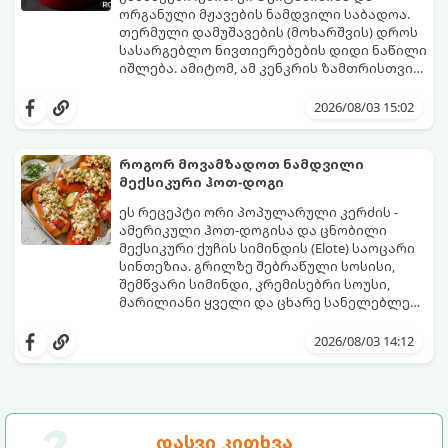
ორგანული მჟავების ნამდვილი საბადოა.
თერმული დამუშავების (მოხარშვის) დროს
სასარგებლო ნივთიერებების დიდი ნაწილი
იშლება. ამიტომ, ამ კენკრის ზამთრისთვის
შესანახად საუკეთესო გზა „ცოცხალი ჯემის“
ეს მეთოდი ინარჩუნებს მოცხარის
მომზადებაა - მოხარშვის გარეშე.
ბუნებრივ, კაშკაშა გემოს, არომატს და
2026/08/03 15:02
ყველა სასარგებლო თვისებას.
როგორ მოვამზადოთ ნამდვილი
მექსიკური ჰოთ-დოგი
ეს რეცეპტი ორი პოპულარული კერძის -
ამერიკული ჰოთ-დოგისა და ცნობილი
მექსიკური ქუჩის სიმინდის (Elote) საოცარი
სინთეზია. გრილზე შებრაწული სოსისი,
შემწვარი სიმინდი, კრემისებრი სოუსი,
მარილიანი ყველი და ცხარე სანელებლები
ქმნის ნამდვილი გემოების აფეთქებას.
ეს იდეალური კერძია ეზოს
წვეულებებისთვის, ბარბექიუსთვის ან
2026/08/03 14:12
უბრალოდ მეგობრებთან ერთად გემრიელი
ვახშმისთვის.
მომზადების დრო: 15 წუთი
ულუფა: 8 პორცია
დასვი კითხვა